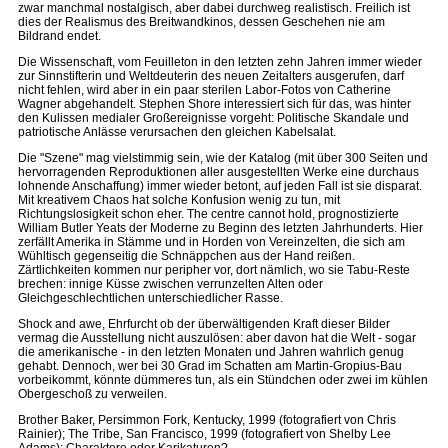
zwar manchmal nostalgisch, aber dabei durchweg realistisch. Freilich ist
dies der Realismus des Breitwandkinos, dessen Geschehen nie am
Bildrand endet.
Die Wissenschaft, vom Feuilleton in den letzten zehn Jahren immer wieder
zur Sinnstifterin und Weltdeuterin des neuen Zeitalters ausgerufen, darf
nicht fehlen, wird aber in ein paar sterilen Labor-Fotos von Catherine
Wagner abgehandelt. Stephen Shore interessiert sich für das, was hinter
den Kulissen medialer Großereignisse vorgeht: Politische Skandale und
patriotische Anlässe verursachen den gleichen Kabelsalat.
Die "Szene" mag vielstimmig sein, wie der Katalog (mit über 300 Seiten und
hervorragenden Reproduktionen aller ausgestellten Werke eine durchaus
lohnende Anschaffung) immer wieder betont, auf jeden Fall ist sie disparat.
Mit kreativem Chaos hat solche Konfusion wenig zu tun, mit
Richtungslosigkeit schon eher. The centre cannot hold, prognostizierte
William Butler Yeats der Moderne zu Beginn des letzten Jahrhunderts. Hier
zerfällt Amerika in Stämme und in Horden von Vereinzelten, die sich am
Wühltisch gegenseitig die Schnäppchen aus der Hand reißen.
Zärtlichkeiten kommen nur peripher vor, dort nämlich, wo sie Tabu-Reste
brechen: innige Küsse zwischen verrunzelten Alten oder
Gleichgeschlechtlichen unterschiedlicher Rasse.
Shock and awe, Ehrfurcht ob der überwältigenden Kraft dieser Bilder
vermag die Ausstellung nicht auszulösen: aber davon hat die Welt - sogar
die amerikanische - in den letzten Monaten und Jahren wahrlich genug
gehabt. Dennoch, wer bei 30 Grad im Schatten am Martin-Gropius-Bau
vorbeikommt, könnte dümmeres tun, als ein Stündchen oder zwei im kühlen
Obergeschoß zu verweilen.
Brother Baker, Persimmon Fork, Kentucky, 1999 (fotografiert von Chris
Rainier); The Tribe, San Francisco, 1999 (fotografiert von Shelby Lee