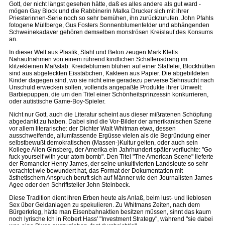
Gott, der nicht längst gesehen hätte, daß es alles andere als gut ward -
mögen Gay Block und die Rabbinerin Malka Drucker sich mit ihrer
Priesterinnen-Serie noch so sehr bemühen, ihn zurückzurufen. John Pfahls
fotogene Müllberge, Gus Fosters Sonnenblumenfelder und abhängenden
Schweinekadaver gehören demselben monströsen Kreislauf des Konsums
an.
In dieser Welt aus Plastik, Stahl und Beton zeugen Mark Kletts
Nahaufnahmen von einem rührend kindlichen Schaffensdrang im
klitzekleinen Maßstab: Kreideblumen blühen auf einer Staffelei, Blockhütten
sind aus abgeleckten Eisstäbchen, Kakteen aus Papier. Die abgebildeten
Kinder dagegen sind, wo sie nicht eine geradezu perverse Sehnsucht nach
Unschuld erwecken sollen, vollends angepaßte Produkte ihrer Umwelt:
Barbiepuppen, die um den Titel einer Schönheitsprinzessin konkurrieren,
oder autistische Game-Boy-Spieler.
Nicht nur Gott, auch die Literatur scheint aus dieser mißratenen Schöpfung
abgedankt zu haben. Dabei sind die Vor-Bilder der amerikanischen Szene
vor allem literarische: der Dichter Walt Whitman etwa, dessen
ausschweifende, allumfassende Ergüsse vielen als die Begründung einer
selbstbewußt demokratischen (Massen-)Kultur gelten, oder auch sein
Kollege Allen Ginsberg, der Amerika ein Jahrhundert später verfluchte: "Go
fuck yourself with your atom bomb". Den Titel "The American Scene" lieferte
der Romancier Henry James, der seine unkultivierten Landsleute so sehr
verachtet wie bewundert hat, das Format der Dokumentation mit
ästhetischem Anspruch beruft sich auf Männer wie den Journalisten James
Agee oder den Schriftsteller John Steinbeck.
Diese Tradition dient ihren Erben heute als Anlaß, beim lust- und lieblosen
Sex über Geldanlagen zu spekulieren. Zu Whitmans Zeiten, nach dem
Bürgerkrieg, hätte man Eisenbahnaktien besitzen müssen, sinnt das kaum
noch lyrische Ich in Robert Hass' "Investment Strategy", während "sie dabei