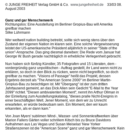
©
JUNGE FREIHEIT Verlag GmbH & Co.
www.jungefreiheit.de
33/03 08.
August 2003
Ganz und gar Menschenwerk
Richtungslos: Eine Ausstellung im Berliner Gropius-Bau will Amerika
greifbar machen
Silke Lührmann
Wer weltweit nation building betreibt, sollte sich wenig stens über den
Zustand der eigenen Nation im klaren sein. Eine solche Vergewisserung
leistet der US-amerikanische Präsident alljährlich in seiner "State of the
union"-Ansprache. Das ging diesmal daneben: Die Rede vom Januar hat
George W. Bush gerade nachträglich in erhebliche Verlegenheit gebracht.
Nun haben sich fünfzig Künstler, 35 Fotografen und 15 Literaten, dem -
vordergründig ganz unpolitischen - Auftrag gestellt, ihr Land wenn nicht zu
erklären, so doch in den Blick zu rücken, wenn nicht begreiflich, so doch
greifbar zu machen. "Visions of Passage" heißt das Projekt, dessen
Ergebnis derzeit als "The American Scene 2000" im Berliner Martin-
Gropius-Bau zu besichtigen ist. Mit "Übergang" ist der zum dritten
Jahrtausend gemeint, an das Dick Allen sein Gedicht "E-Mail to the Year
2099" richtet. "Diesen ambivalenten Moment", nennt ihn Arthur Ollman in
der Einleitung zum Ausstellungskatalog, "dieses pralle Nicht-Ereignis in
einer beschäftigten Welt. Jener Moment, von dem wir zu Unrecht
erwarteten, er würde bedeutsam sein. Ein Moment, den wir kaum
erkannten, als er dann kam."
Von Joan Myers' sublimen Wind-, Wasser- und Sonnenkraftwerken über
Marion Fallers Gärten voller schrillem Kitsch bis zu Bruce Davidons
Aufnahmen aus Las Vegas und Susan Meiselas' New Yorker
Straßenszenen ist die "American Scene" ganz und gar Menschenwerk: Kein