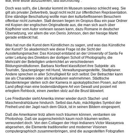
war, eine Bluse auszuziehen, fast durchsichtig".
Doch was soll's, die Literatur kommt im Museum sowieso schlecht weg. Sie
gilt als privater Zeitvertreib, taugt nicht recht zur öffentlichen Repräsentation.
Eine ständige Beschallung wollte man den kulturbeflissenen Besuchern
offenbar nicht zumuten. Statt dessen liegen im Gropius-Bau ein paar Ordner
mit Kopien der englischen Originaltexte aus, die man sich auch über
Kopfhörer vom Autor vorlesen lassen kann, dazu Romane in deutscher
Übersetzung, vor allem die von Denis Johnson, den der hiesige Markt
gerade entdeckt hat.
Was hat nun die Kunst dem Künstlichen zu sagen, und was das Künstliche
der Kunst? So akademisch wie diese Frage ist die Sicht der
Ausstellungsmacher. Das Konzept entstand an der University of Santa Fe
unter Leitung des Direktors der dortigen Scholl of Photography, die
Mehrzahl der Beteiligten unterrichtet an verschiedenen
Bildungsinstitutionen. Barbara Norfleet klassifiziert ihre Subjekte: als
Touristin, Spaziergänger mit Hund, Verwaltungsangestellte, Stadtplaner.
Andere sprechen in aller Schrulligkeit für sich selbst: Der Betrachter kann
sie als Charaktere oder als Karikaturen wahrnehmen. Städtische
Bandenkrieger stellen sich der Kamera in apokalyptischen Posen, auf dem
Land pflegt man eine bodenständigere Art von Gewalt und posiert mit
erlegtem Rehbock, einen zweiten stolz auf die Brust tätowiert.
Lee Friedlander sieht Amerika immer wieder durch Stachel- und
Maschendrahtzäune hindurch. Selbst das Auto, mächtigstes Symbol der
Freiheit und der Jagd nach dem Glück, ist in seinen Bildern eingesperrt.
Daß die Amerikaner trotz allem noch träumen können, verdanken sie
Photoshop. Daß sie augenscheinlich kaum noch träumen wollen,
verwundert doch. Von den Collagen der Hopi-Indianers Victor Masayesva
abgesehen, die Elemente traditioneller und moderner Visionen
computergraphisch zusammenbringen, sind die ausgestellten Fotografien