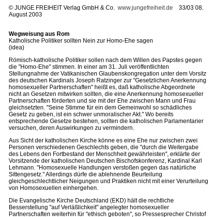
©
JUNGE FREIHEIT Verlag GmbH & Co.
www.jungefreiheit.de
33/03 08.
August 2003
Wegweisung aus Rom
Katholische Politiker sollten Nein zur Homo-Ehe sagen
(idea)
Römisch-katholische Politiker sollen nach dem Willen des Papstes gegen
die "Homo-Ehe" stimmen. In einer am 31. Juli veröffentlichten
Stellungnahme der Vatikanischen Glaubenskongregation unter dem Vorsitz
des deutschen Kardinals Joseph Ratzinger zur "Gesetzlichen Anerkennung
homosexueller Partnerschaften" heißt es, daß katholische Abgeordnete
nicht an Gesetzen mitwirken sollten, die eine Anerkennung homosexueller
Partnerschaften förderten und sie mit der Ehe zwischen Mann und Frau
gleichsetzten. "Seine Stimme für ein dem Gemeinwohl so schädliches
Gesetz zu geben, ist ein schwer unmoralischer Akt." Wo bereits
entsprechende Gesetze bestehen, sollten die katholischen Parlamentarier
versuchen, deren Auswirkungen zu vermindern.
Aus Sicht der katholischen Kirche könne es eine Ehe nur zwischen zwei
Personen verschiedenen Geschlechts geben, die "durch die Weitergabe
des Lebens den Fortbestand der Menschheit gewährleisten", erklärte der
Vorsitzende der katholischen Deutschen Bischofskonferenz, Kardinal Karl
Lehmann. "Homosexuelle Handlungen verstoßen gegen das natürliche
Sittengesetz." Allerdings dürfe die ablehnende Beurteilung
gleichgeschlechtlicher Neigungen und Praktiken nicht mit einer Verurteilung
von Homosexuellen einhergehen.
Die Evangelische Kirche Deutschland (EKD) hält die rechtliche
Besserstellung "auf Verläßlichkeit" angelegter homosexueller
Partnerschaften weiterhin für "ethisch geboten", so Pressesprecher Christof