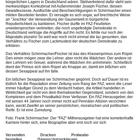
bürgerlichen Lagers in Deutschland wären. Stellvertretend dafür steht sein
merkwürdiges Konkubinat mit Außenminister Joseph Fischer, dessen
Gewaltexzesse, Ausflüchte und Beschwichtigungen in Schirrmacher einen
milden Beurteiler fanden. Er versagte es sich sogar, auf brechtsche Weise
an "Joschka" die Verwandlung der Gaunerwelt in bürgerliche
Reputierlichkeit zu karikieren. Fischer durfte im FAZ-Feuilleton
unwidersprochen verbreiten, die noch ungefestigte Demokratie in
Deutschland vertrüge die Angriffe auf ihn nicht. Es fehlte nur noch der
Majestatis pluralis! So weit war noch nicht einmal die taz gesunken, das
Verhältnis zu Fischer zum Lackmustest der deutschen Demokratie zu
erklären.
Das Verhältnis Schirrmacher/Fischer ist das des Klassenprimus zum Rüpel.
Den einen mögen zwar die Lehrer, aber nicht die Mädchen. Der andere ist
den Lehrern ein Greuel, während die Mädchen ihn anhimmeln. Schließlich
dient der Primus sich dem Rüpel als Knappe an, damit ein bißchen von
dessen Sexappeal auf ihn falle.
Ein bißchen Sexappeal sei Schirrmacher gegönnt. Doch auf Dauer ist es
tödlich für die Reputation einer Zeitung vom Rang der FAZ, wenn die Leser
immer häufiger Grund zu dem Verdacht haben, die Artikel handelten in
Wirklichkeit gar nicht von dem thematisierten Gegenstand, sondern von den
Komplexen und dem Privatkalkül ihrer Verfasser. Ein FAZ-Herausgeber, der
mit seinen 44 Jahren noch immer nicht auf Pennäler-Allüren verzichten
kann, weckt Zweifel an seiner persönlichen, moralischen und politischen
Reife. Er ist eine Zumutung.
Foto: Frank Schirrmacher: Der "FAZ"-Mitherausgeber hat eine kometenhafte
Karriere hinter sich, eine Biographie aber erst noch vor sich
Versenden
Drucken
Probeabo
bestellen
Datenschutzerklärung