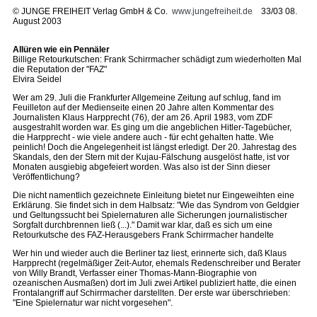
©
JUNGE FREIHEIT Verlag GmbH & Co.
www.jungefreiheit.de
33/03 08.
August 2003
Allüren wie ein Pennäler
Billige Retourkutschen: Frank Schirrmacher schädigt zum wiederholten Mal
die Reputation der "FAZ"
Elvira Seidel
Wer am 29. Juli die Frankfurter Allgemeine Zeitung auf schlug, fand im
Feuilleton auf der Medienseite einen 20 Jahre alten Kommentar des
Journalisten Klaus Harpprecht (76), der am 26. April 1983, vom ZDF
ausgestrahlt worden war. Es ging um die angeblichen Hitler-Tagebücher,
die Harpprecht - wie viele andere auch - für echt gehalten hatte. Wie
peinlich! Doch die Angelegenheit ist längst erledigt. Der 20. Jahrestag des
Skandals, den der Stern mit der Kujau-Fälschung ausgelöst hatte, ist vor
Monaten ausgiebig abgefeiert worden. Was also ist der Sinn dieser
Veröffentlichung?
Die nicht namentlich gezeichnete Einleitung bietet nur Eingeweihten eine
Erklärung. Sie findet sich in dem Halbsatz: "Wie das Syndrom von Geldgier
und Geltungssucht bei Spielernaturen alle Sicherungen journalistischer
Sorgfalt durchbrennen ließ (...)." Damit war klar, daß es sich um eine
Retourkutsche des FAZ-Herausgebers Frank Schirrmacher handelte
Wer hin und wieder auch die Berliner taz liest, erinnerte sich, daß Klaus
Harpprecht (regelmäßiger Zeit-Autor, ehemals Redenschreiber und Berater
von Willy Brandt, Verfasser einer Thomas-Mann-Biographie von
ozeanischen Ausmaßen) dort im Juli zwei Artikel publiziert hatte, die einen
Frontalangriff auf Schirrmacher darstellten. Der erste war überschrieben:
"Eine Spielernatur war nicht vorgesehen".