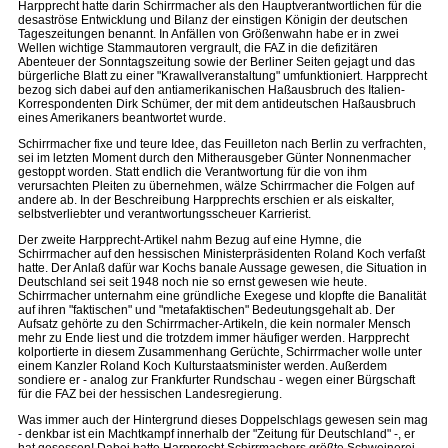
Harpprecht hatte darin Schirrmacher als den Hauptverantwortlichen für die
desaströse Entwicklung und Bilanz der einstigen Königin der deutschen
Tageszeitungen benannt. In Anfällen von Größenwahn habe er in zwei
Wellen wichtige Stammautoren vergrault, die FAZ in die defizitären
Abenteuer der Sonntagszeitung sowie der Berliner Seiten gejagt und das
bürgerliche Blatt zu einer "Krawallveranstaltung" umfunktioniert. Harpprecht
bezog sich dabei auf den antiamerikanischen Haßausbruch des Italien-
Korrespondenten Dirk Schümer, der mit dem antideutschen Haßausbruch
eines Amerikaners beantwortet wurde.
Schirrmacher fixe und teure Idee, das Feuilleton nach Berlin zu verfrachten,
sei im letzten Moment durch den Mitherausgeber Günter Nonnenmacher
gestoppt worden. Statt endlich die Verantwortung für die von ihm
verursachten Pleiten zu übernehmen, wälze Schirrmacher die Folgen auf
andere ab. In der Beschreibung Harpprechts erschien er als eiskalter,
selbstverliebter und verantwortungsscheuer Karrierist.
Der zweite Harpprecht-Artikel nahm Bezug auf eine Hymne, die
Schirrmacher auf den hessischen Ministerpräsidenten Roland Koch verfaßt
hatte. Der Anlaß dafür war Kochs banale Aussage gewesen, die Situation in
Deutschland sei seit 1948 noch nie so ernst gewesen wie heute.
Schirrmacher unternahm eine gründliche Exegese und klopfte die Banalität
auf ihren "faktischen" und "metafaktischen" Bedeutungsgehalt ab. Der
Aufsatz gehörte zu den Schirrmacher-Artikeln, die kein normaler Mensch
mehr zu Ende liest und die trotzdem immer häufiger werden. Harpprecht
kolportierte in diesem Zusammenhang Gerüchte, Schirrmacher wolle unter
einem Kanzler Roland Koch Kulturstaatsminister werden. Außerdem
sondiere er - analog zur Frankfurter Rundschau - wegen einer Bürgschaft
für die FAZ bei der hessischen Landesregierung.
Was immer auch der Hintergrund dieses Doppelschlags gewesen sein mag
- denkbar ist ein Machtkampf innerhalb der "Zeitung für Deutschland" -, er