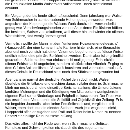
hat gesessen! Dabei hatte Harpprecht Schirrmachers größte Schweinerei -
die Denunziation Martin Walsers als Antisemiten - noch nicht einmal
erwähnt.
Ein Vorgang, der bis heute rätselhaft erscheint. Denn jahrelang war Walser
von Schirrmacher in atemberaubende Höhen getragen worden, was
angesichts der Kolportage, die Walsers Werk durchzieht, verwunderlich
genug war. Verschwörungstheorien von der Art, externe Einflüsterer hätten
ihn bestimmt, Walser zu exekutieren, weil dieser hin und wieder ein offenes
Wort riskiere, sind wenig überzeugend.
Vermutlich wollte der Mann mit dem "unfertigen Posaunenengelgesicht"
(Harpprecht), der eine kometenhafte Karriere hinter sich, eine Biographie
aber erst noch vor sich hat, einen Vatermord begehen und auf diese Weise
endlich selber eine primäre Berühmtheit werden. Damit aber ist er gründlich
gescheitert. Schirrmacher war einfach nicht mutig genug. Er ist nicht in
offener Feldschlacht angetreten, sondern als tückischer Alberich. Er ging mit
dem Gift des Antisemitismus-Vorwurfs hausieren und vertraute darauf, daß
dieses Gebräu in Deutschland stets noch den Stärksten umgeworfen hat.
Aber ganz so naiv ist der deutsche Michel denn doch nicht. Walser
überlebte die Giftattacke und erschien danach vitaler denn je. Schirrmacher
blieb nur noch, durch eine einseitige Berichterstattung, die Unterdrückung
konträrer Meinungen und die Kündigung von Mitarbeitern wenigstens im
eigenen Blatt seine Niederlage und Feigheit zu kaschieren. Der Preis war
das erschütterte Vertrauen in die Solidität und Objektivität der Zeitung. Er ist
ein begabter Journalist, aber keine Persönlichkeit und, verglichen mit
Walser, eben doch nur ein elender Skribent. Auch jetzt wagt er es nicht,
Harpprecht offen anzugehen und Roß und Reiter beim Namen zu nennen.
Er setzt eine billige Retourkutsche in Gang.
Das wäre alles nicht der Rede wert, wenn Schirrmachers Gelüste,
Komplexe und Schwierigkeiten nicht auch die des sogenannten