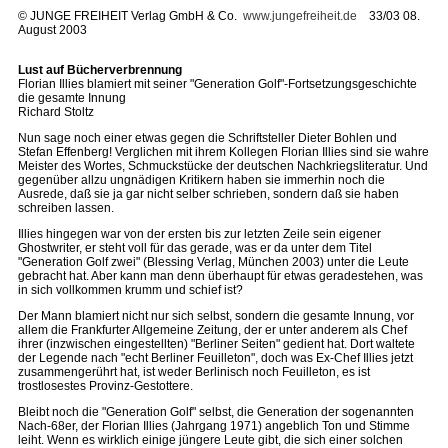
©
JUNGE FREIHEIT Verlag GmbH & Co.
www.jungefreiheit.de
33/03 08.
August 2003
Lust auf Bücherverbrennung
Florian Illies blamiert mit seiner "Generation Golf"-Fortsetzungsgeschichte
die gesamte Innung
Richard Stoltz
Nun sage noch einer etwas gegen die Schriftsteller Dieter Bohlen und
Stefan Effenberg! Verglichen mit ihrem Kollegen Florian Illies sind sie wahre
Meister des Wortes, Schmuckstücke der deutschen Nachkriegsliteratur. Und
gegenüber allzu ungnädigen Kritikern haben sie immerhin noch die
Ausrede, daß sie ja gar nicht selber schrieben, sondern daß sie haben
schreiben lassen.
Illies hingegen war von der ersten bis zur letzten Zeile sein eigener
Ghostwriter, er steht voll für das gerade, was er da unter dem Titel
"Generation Golf zwei" (Blessing Verlag, München 2003) unter die Leute
gebracht hat. Aber kann man denn überhaupt für etwas geradestehen, was
in sich vollkommen krumm und schief ist?
Der Mann blamiert nicht nur sich selbst, sondern die gesamte Innung, vor
allem die Frankfurter Allgemeine Zeitung, der er unter anderem als Chef
ihrer (inzwischen eingestellten) "Berliner Seiten" gedient hat. Dort waltete
der Legende nach "echt Berliner Feuilleton", doch was Ex-Chef Illies jetzt
zusammengerührt hat, ist weder Berlinisch noch Feuilleton, es ist
trostlosestes Provinz-Gestottere.
Bleibt noch die "Generation Golf" selbst, die Generation der sogenannten
Nach-68er, der Florian Illies (Jahrgang 1971) angeblich Ton und Stimme
leiht. Wenn es wirklich einige jüngere Leute gibt, die sich einer solchen