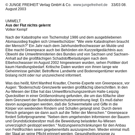
©
JUNGE FREIHEIT Verlag GmbH & Co.
www.jungefreiheit.de
33/03 08.
August 2003
UMWELT
Aus der Flut nichts gelernt
Volker Kempf
Nach der Katastrophe von Tschernobyl 1986 und dem ausgebliebenen
Atomausstieg fragten sich Umweltschützer: "Wie viele Katastrophen braucht
der Mensch?" Ein Jahr nach dem Jahrhunderthochwasser an Mulde und
Elbe macht Greenpeace auch bei Behörden ein Kurzzeitgedächtnis aus:
Obwohl die Umweltministerien des Bundes und von Sachsen und Sachsen-
Anhalt auf die großflächigen Schadstoffbelastungen nach dem
Elbehochwasser im August 2002 hingewiesen wurden, sehen Politiker dort
kaum Handlungsbedarf. Kritische Daten wurden von ihnen lange wie
Geheimnisse gehütet. Betroffene Landwirte und Bodeneigentümer wurden
bislang nicht oder nur unzureichend informiert.
Was das heißt, führt Manfred Krautter, Chemie-Experte von Greenpeace, vor
Augen: "Bodenschutz-Grenzwerte werden großflächig überschritten. In den
Au-Wiesen der Elbe hat das Umweltforschungszentrum Halle-Leipzig
Quecksilber in einer Größenordnung gefunden, die um das 60fache über
dem Grenzwert der Bundesbodenschutzverordnung liegt. Es muß daher
davon ausgegangen werden, daß die Schwermetalle und Gifte in die
Körper von weidenden Rindern und Schafen gelangt sind. Durch deren
Fleisch gelangen sie dann auch auf die Teller der Menschen." Greenpeace
fordert Sofortprogramme: "Neben dem umgehenden Informieren der Bauern
und Grundstücksbesitzer muß die Beweidung belasteter Au-Wiesen
unverzüglich gestoppt werden." Nutzungseinschränkungen für den Anbau
von Feldfrüchten seien gegebenenfalls auszusprechen. Wieder einmal muß
der Staat an seine Pflicht erinnert werden, Gesundheitsvorsorge zu