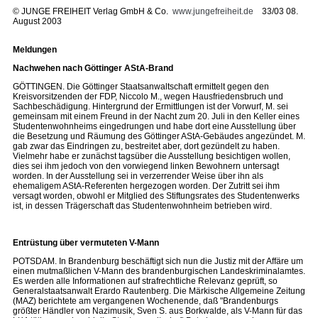
©
JUNGE FREIHEIT Verlag GmbH & Co.
www.jungefreiheit.de
33/03 08.
August 2003
Meldungen
Nachwehen nach Göttinger AStA-Brand
GÖTTINGEN. Die Göttinger Staatsanwaltschaft ermittelt gegen den
Kreisvorsitzenden der FDP, Niccolo M., wegen Hausfriedensbruch und
Sachbeschädigung. Hintergrund der Ermittlungen ist der Vorwurf, M. sei
gemeinsam mit einem Freund in der Nacht zum 20. Juli in den Keller eines
Studentenwohnheims eingedrungen und habe dort eine Ausstellung über
die Besetzung und Räumung des Göttinger AStA-Gebäudes angezündet. M.
gab zwar das Eindringen zu, bestreitet aber, dort gezündelt zu haben.
Vielmehr habe er zunächst tagsüber die Ausstellung besichtigen wollen,
dies sei ihm jedoch von den vorwiegend linken Bewohnern untersagt
worden. In der Ausstellung sei in verzerrender Weise über ihn als
ehemaligem AStA-Referenten hergezogen worden. Der Zutritt sei ihm
versagt worden, obwohl er Mitglied des Stiftungsrates des Studentenwerks
ist, in dessen Trägerschaft das Studentenwohnheim betrieben wird.
Entrüstung über vermuteten V-Mann
POTSDAM. In Brandenburg beschäftigt sich nun die Justiz mit der Affäre um
einen mutmaßlichen V-Mann des brandenburgischen Landeskriminalamtes.
Es werden alle Informationen auf strafrechtliche Relevanz geprüft, so
Generalstaatsanwalt Erardo Rautenberg. Die Märkische Allgemeine Zeitung
(MAZ) berichtete am vergangenen Wochenende, daß "Brandenburgs
größter Händler von Nazimusik, Sven S. aus Borkwalde, als V-Mann für das