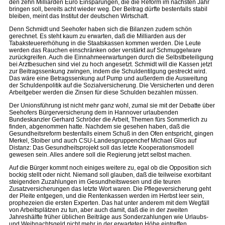
den zehn Milliarden Euro Einsparungen, die die Reform im nächsten Jahr
bringen soll, bereits acht wieder weg. Der Beitrag dürfte bestenfalls stabil
bleiben, meint das Institut der deutschen Wirtschaft.
Denn Schmidt und Seehofer haben sich die Bilanzen zudem schön
gerechnet. Es steht kaum zu erwarten, daß die Milliarden aus der
Tabaksteuererhöhung in die Staatskassen kommen werden. Die Leute
werden das Rauchen einschränken oder verstärkt auf Schmuggelware
zurückgreifen. Auch die Einnahmeerwartungen durch die Selbstbeteiligung
bei Arztbesuchen sind viel zu hoch angesetzt. Schmidt will die Kassen jetzt
zur Beitragssenkung zwingen, indem die Schuldentilgung gestreckt wird.
Das wäre eine Betragssenkung auf Pump und außerdem die Ausweitung
der Schuldenpolitik auf die Sozialversicherung. Die Versicherten und deren
Arbeitgeber werden die Zinsen für diese Schulden bezahlen müssen.
Der Unionsführung ist nicht mehr ganz wohl, zumal sie mit der Debatte über
Seehofers Bürgerversicherung dem in Hannover urlaubenden
Bundeskanzler Gerhard Schröder die Arbeit, Themen fürs Sommerlich zu
finden, abgenommen hatte. Nachdem sie gesehen haben, daß die
Gesundheitsreform bestenfalls einem Schuß in den Ofen entspricht, gingen
Merkel, Stoiber und auch CSU-Landesgruppenchef Michael Glos auf
Distanz: Das Gesundheitsprojekt soll das letzte Kooperationsmodell
gewesen sein. Alles andere soll die Regierung jetzt selbst machen.
Auf die Bürger kommt noch einiges weitere zu, egal ob die Opposition sich
bockig stellt oder nicht. Niemand soll glauben, daß die teilweise exorbitant
steigenden Zuzahlungen im Gesundheitswesen und die teuren
Zusatzversicherungen das letzte Wort waren. Die Pflegeversicherung geht
der Pleite entgegen, und die Rentenkassen werden im Herbst leer sein,
prophezeien die ersten Experten. Das hat unter anderem mit dem Wegfäll
von Arbeitsplätzen zu tun, aber auch damit, daß die in der zweiten
Jahreshälfte früher üblichen Beiträge aus Sonderzahlungen wie Urlaubs-
und Weihnachtsgeld nicht mehr in der erwarteten Höhe eintreffen.