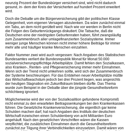
neunzig Prozent der Bundesbürger versichert sind, wird nicht dadurch
gesund, in- dem der Kreis der Versicherten auf hundert Prozent erweitert
wird.
Doch die Debatte um die Bürgerversicherung gibt der politischen Klasse
Gelegenheit, vom eigenen Versagen abzulenken. Da wäre zunächst einmal
ein Tabu, an dem nicht gerüttelt wird: Nach wie vor werden in Berlin nicht
die Folgen des Geburtenrückgangs diskutiert. Die Tatsache, daß die
Deutschen eine der niedrigsten Geburtenraten haben, führt zwangsläufig
zum Zusammenbruch aller umlagefinanzierten Sozialsysteme. Immer
weniger junge Menschen können nicht immer höhere Beiträge für immer
mehr alte und häufiger kranke Menschen einzahlen.
Faktor Nummer zwei wird auch vergessen: Nach Angaben des Statistischen
Bundesamtes verliert die Bundesrepublik Monat für Monat 50.000
sozialversicherungspflichtige Arbeitsplätze. Damit fehlen den Sozialkassen,
also Kranken-, Renten- und Pflegeversicherung immer mehr Einnahmen.
Wenn sich der Trend nicht umkehren sollte, wird sich der Zusammenbruch
der Systeme beschleunigen. Für das Entstehen neuer Arbeitsplätze müßte
das Wirtschaftswachstum jedoch bei drei Prozent liegen, was angesichts
der heutigen Stagnation ein Zukunftstraum bleiben dürfte. Das Thema
wurde zum Beispiel in der Debatte über die jüngste Gesundheitsreform
schlichtweg ignoriert.
Möglicherweise wird der von der Sozialkoalition gefundene Kompromiß
nicht einmal zu den erwarteten Beitragssenkungen bei den Krankenkassen
führen. Die Gesetzliche Krankenversicherung, die eigentlich gar keine
Schulden machen darf, hat nach Angaben des Instituts der deutschen
Wirtschaft inzwischen einen Schuldenberg von acht Milliarden Euro
angehäuft. Nach den gesetzlichen Vorschriften wären die Kassen
verpflichtet, die zusätzlichen Einnahmen durch die Gesundheitsreform
zunächst zur Tilgung ihrer Verbindlichkeiten einzusetzen. Damit wären von