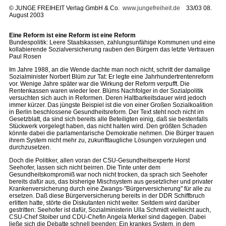
©
JUNGE FREIHEIT Verlag GmbH & Co.
www.jungefreiheit.de
33/03 08.
August 2003
Eine Reform ist eine Reform ist eine Reform
Bundespolitik: Leere Staatskassen, zahlungsunfähige Kommunen und eine
kollabierende Sozialversicherung rauben den Bürgern das letzte Vertrauen
Paul Rosen
Im Jahre 1988, an die Wende dachte man noch nicht, schritt der damalige
Sozialminister Norbert Blüm zur Tat: Er legte eine Jahrhundertrentenreform
vor. Wenige Jahre später war die Wirkung der Reform verpufft. Die
Rentenkassen waren wieder leer. Blüms Nachfolger in der Sozialpolitik
versuchten sich auch in Reformen. Deren Haltbarkeitsdauer wird jedoch
immer kürzer. Das jüngste Beispiel ist die von einer Großen Sozialkoalition
in Berlin beschlossene Gesundheitsreform. Der Text steht noch nicht im
Gesetzblatt, da sind sich bereits alle Beteiligten einig, daß sie bestenfalls
Stückwerk vorgelegt haben, das nicht halten wird. Den größten Schaden
könnte dabei die parlamentarische Demokratie nehmen. Die Bürger trauen
ihrem System nicht mehr zu, zukunfttaugliche Lösungen vorzulegen und
durchzusetzen.
Doch die Politiker, allen voran der CSU-Gesundheitsexperte Horst
Seehofer, lassen sich nicht beirren. Die Tinte unter dem
Gesundheitskompromiß war noch nicht trocken, da sprach sich Seehofer
bereits dafür aus, das bisherige Mischsystem aus gesetzlicher und privater
Krankenversicherung durch eine Zwangs-"Bürgerversicherung" für alle zu
ersetzen. Daß diese Bürgerversicherung bereits in der DDR Schiffbruch
erlitten hatte, störte die Diskutanten nicht weiter. Seitdem wird darüber
gestritten: Seehofer ist dafür, Sozialministerin Ulla Schmidt vielleicht auch,
CSU-Chef Stoiber und CDU-Chefin Angela Merkel sind dagegen. Dabei
ließe sich die Debatte schnell beenden: Ein krankes System, in dem