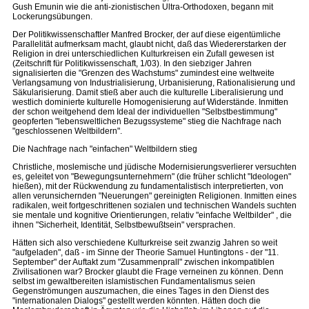
Gush Emunin wie die anti-zionistischen Ultra-Orthodoxen, begann mit
Lockerungsübungen.
Der Politikwissenschaftler Manfred Brocker, der auf diese eigentümliche
Parallelität aufmerksam macht, glaubt nicht, daß das Wiedererstarken der
Religion in drei unterschiedlichen Kulturkreisen ein Zufall gewesen ist
(Zeitschrift für Politikwissenschaft, 1/03). In den siebziger Jahren
signalisierten die "Grenzen des Wachstums" zumindest eine weltweite
Verlangsamung von Industrialisierung, Urbanisierung, Rationalisierung und
Säkularisierung. Damit stieß aber auch die kulturelle Liberalisierung und
westlich dominierte kulturelle Homogenisierung auf Widerstände. Inmitten
der schon weitgehend dem Ideal der individuellen "Selbstbestimmung"
geopferten "lebensweltlichen Bezugssysteme" stieg die Nachfrage nach
"geschlossenen Weltbildern".
Die Nachfrage nach "einfachen" Weltbildern stieg
Christliche, moslemische und jüdische Modernisierungsverlierer versuchten
es, geleitet von "Bewegungsunternehmern" (die früher schlicht "Ideologen"
hießen), mit der Rückwendung zu fundamentalistisch interpretierten, von
allen verunsichernden "Neuerungen" gereinigten Religionen. Inmitten eines
radikalen, weit fortgeschrittenen sozialen und technischen Wandels suchten
sie mentale und kognitive Orientierungen, relativ "einfache Weltbilder" , die
ihnen "Sicherheit, Identität, Selbstbewußtsein" versprachen.
Hätten sich also verschiedene Kulturkreise seit zwanzig Jahren so weit
"aufgeladen", daß - im Sinne der Theorie Samuel Huntingtons - der "11.
September" der Auftakt zum "Zusammenprall" zwischen inkompatiblen
Zivilisationen war? Brocker glaubt die Frage verneinen zu können. Denn
selbst im gewaltbereiten islamistischen Fundamentalismus seien
Gegenströmungen auszumachen, die eines Tages in den Dienst des
"internationalen Dialogs" gestellt werden könnten. Hätten doch die