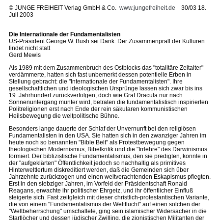
©
JUNGE FREIHEIT Verlag GmbH & Co.
www.jungefreiheit.de
30/03 18.
Juli 2003
Die Internationale der Fundamentalisten
US-Präsident George W. Bush sei Dank: Der Zusammenprall der Kulturen
findet nicht statt
Gerd Mewis
Als 1989 mit dem Zusammenbruch des Ostblocks das "totalitäre Zeitalter"
verdämmerte, hatten sich fast unbemerkt dessen potentielle Erben in
Stellung gebracht: die "Internationale der Fundamentalisten". Ihre
gesellschaftlichen und ideologischen Ursprünge lassen sich zwar bis ins
19. Jahrhundert zurückverfolgen, doch wie Graf Dracula nur nach
Sonnenuntergang munter wird, betraten die fundamentalistisch inspirierten
Politreligionen erst nach Ende der rein säkularen kommunistischen
Heilsbewegung die weltpolitische Bühne.
Besonders lange dauerte der Schlaf der Unvernunft bei den religiösen
Fundamentalisten in den USA. Sie hatten sich in den zwanziger Jahren im
heute noch so benannten "Bible Belt" als Protestbewegung gegen
theologischen Modernismus, Bibelkritik und die "Irrlehre" des Darwinismus
formiert. Der biblizistische Fundamentalismus, den sie predigten, konnte in
der "aufgeklärten" Öffentlichkeit jedoch so nachhaltig als primitives
Hinterweltlertum diskreditiert werden, daß die Gemeinden sich über
Jahrzehnte zurückzogen und einen weltverachtenden Eskapismus pflegten.
Erst in den siebziger Jahren, im Vorfeld der Präsidentschaft Ronald
Reagans, erwachte ihr politischer Ehrgeiz, und ihr öffentlicher Einfluß
steigerte sich. Fast zeitgleich mit dieser christlich-protestantischen Variante,
die von einem "Fundamentalismus der Weltflucht" auf einen solchen der
"Weltbeherrschung" umschaltete, ging sein islamischer Widersacher in die
Startlöcher und dessen jüdischer Zwilling, die zionistischen Militanten der