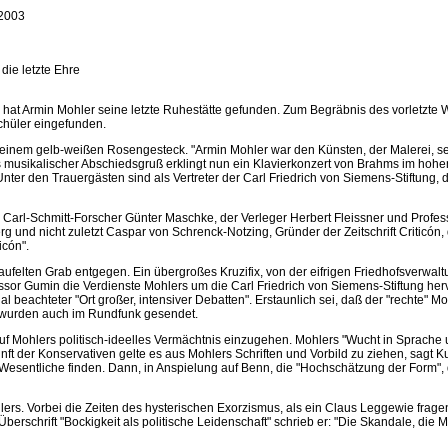
 2003
die letzte Ehre
t Armin Mohler seine letzte Ruhestätte gefunden. Zum Begräbnis des vorletzte W
chüler eingefunden.
on einem gelb-weißen Rosengesteck. "Armin Mohler war den Künsten, der Malerei, se
s musikalischer Abschiedsgruß erklingt nun ein Klavierkonzert von Brahms im hohen, 
nter den Trauergästen sind als Vertreter der Carl Friedrich von Siemens-Stiftung
r Carl-Schmitt-Forscher Günter Maschke, der Verleger Herbert Fleissner und Prof
rg und nicht zuletzt Caspar von Schrenck-Notzing, Gründer der Zeitschrift Criticón
icón".
lten Grab entgegen. Ein übergroßes Kruzifix, von der eifrigen Friedhofsverwaltung
fessor Gumin die Verdienste Mohlers um die Carl Friedrich von Siemens-Stiftung h
 beachteter "Ort großer, intensiver Debatten". Erstaunlich sei, daß der "rechte" M
e wurden auch im Rundfunk gesendet.
uf Mohlers politisch-ideelles Vermächtnis einzugehen. Mohlers "Wucht in Sprache und
nft der Konservativen gelte es aus Mohlers Schriften und Vorbild zu ziehen, sagt K
s Wesentliche finden. Dann, in Anspielung auf Benn, die "Hochschätzung der Form",
lers. Vorbei die Zeiten des hysterischen Exorzismus, als ein Claus Leggewie frag
erschrift "Bockigkeit als politische Leidenschaft" schrieb er: "Die Skandale, die M