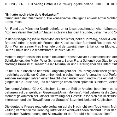
©
JUNGE FREIHEIT Verlag GmbH & Co.
www.jungefreiheit.de
30/03 18. Juli
"Er hatte noch viele tiefe Gedanken"
Grundlinien der Orientierung: Die konservative Intelligenz erweist Armin Mohler 
Frank Philip
Am Rand des Münchner Nordfriedhofs, unter leise rauschenden Ahornbäumen, ha
"Konservativen Revolution" haben sich etwa hundert Freunde, Bekannte und S
In der Aussegnungshalle steht Mohlers schlichter, heller Holzsarg, bedeckt v
Brahms", erinnert sich sein Freund, der Kunsthistoriker Bernhard Rupprecht. Al
Sohn Wulf mit seiner Frau Nyamete und der zweijährigen Enkeltochter Elodie. U
Heinz Gumin und Geschäftsführer Heinrich Meier.
Mohlers Begräbnis ist ein Treffen bekannter Konservativer. Gekommen sind de
Schriftstellers, der Maler Peter Schermuly, Baron Franz Schenck von Stauffenbe
Notzings Kranz ist zu lesen: "Leser, Mitarbeiter und Herausgeber des 'alten' Crit
Es heißt nun Abschied nehmen. Langsam geht der Trauerzug dem frisch geschaufe
nach links gedrifteten Kirche entfremdet. In seiner kurzen Ansprache hebt Pro
seit den siebziger Jahren einen beachtlichen Aufschwung und wurde ein national
gingen in die Tausende, und die Vorträge erschienen später in Buchform, viel
Der junge Verleger Götz Kubitschek, Leiter der Edition Antaios, übernimmt es, a
beharren auf der geistigen Gegenwart Armin Mohlers". Fünf Lehren für die Zuku
Moment gekommen sei. Mit der "Befreiung der Gestalt" lasse sich ein Blick für
Interessen und die "Bewaffnung der Sprache" fasziniert, bekennt Kubitschek.
Die deutsche Presse reagierte verhalten auf die Nachricht vom Tode Armin Moh
Zeitung veröffentlichte Henning Ritter einen wohlwollenden Nachruf. Unter der Üb
panischen Wahrnehmung der Sittenwächter der Republik herauszustellen."