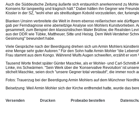
Auch die Süddeutsche Zeitung äußerte sich erstaunlich anerkennend zu Mohler:
Konsens für langweilig und tragisch hält." Dabei hätten ihn Gegner wie Freun
Kissler in der SZ, "wohl eher als streitlustigen Kobold vorzustellen, der, furiengle
Blanken Unsinn verbreitete die Welt in ihrem ebenso reißerischen wie dürftigen
gab per Ferndiagnose eine aberwitzige Analyse von Mohlers Kunstvorlieben. Ans
gesammelt, zum Beispiel den klassizistischen Maler Brüllow, die Realisten Le
aus der DDR wie Tübke, Mattheuer, Sitte und Heisig. Dem Welt-Versteher Schne
Gesinnung" bewundert habe.
Viele Gespräche nach der Beerdigung drehen sich um Armin Mohlers künstlerisch
eine Menge sehr guter Autoren." Für den Sohn hatte Armin Mohler "die Lebenshal
Frau stammt aus dem Kongo. Während Wulfs Augen schweifen, erzählt er vom Vater
Tausend Worte findet später Günter Maschke, als er Mohler- und Carl-Schmitt-
Linke, ins Schwärmen. "Sein Werk über die 'Konservative Revolution' ist unse
stichelt Maschke, seien doch "unsere Gegner total verstaubt", die immer noch am
Fotos: Trauerzug bei der Beerdigung Armin Mohlers auf dem Münchner Nordfri
Beisetzung: Weil Armin Mohler sich der Kirche entfremdet hatte, wurde das berei
Versenden
Drucken
Probeabo bestellen
Datenschu