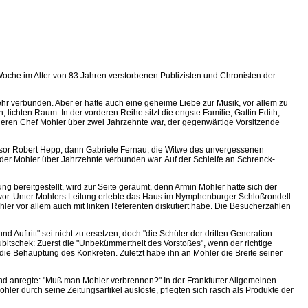
oche im Alter von 83 Jahren verstorbenen Publizisten und Chronisten der
hr verbunden. Aber er hatte auch eine geheime Liebe zur Musik, vor allem zu
lichten Raum. In der vorderen Reihe sitzt die engste Familie, Gattin Edith,
, deren Chef Mohler über zwei Jahrzehnte war, der gegenwärtige Vorsitzende
essor Robert Hepp, dann Gabriele Fernau, die Witwe des unvergessenen
, der Mohler über Jahrzehnte verbunden war. Auf der Schleife an Schrenck-
 bereitgestellt, wird zur Seite geräumt, denn Armin Mohler hatte sich der
ervor. Unter Mohlers Leitung erlebte das Haus im Nymphenburger Schloßrondell
ohler vor allem auch mit linken Referenten diskutiert habe. Die Besucherzahlen
 Auftritt" sei nicht zu ersetzen, doch "die Schüler der dritten Generation
ubitschek: Zuerst die "Unbekümmertheit des Vorstoßes", wenn der richtige
 die Behauptung des Konkreten. Zuletzt habe ihn an Mohler die Breite seiner
end anregte: "Muß man Mohler verbrennen?" In der Frankfurter Allgemeinen
ohler durch seine Zeitungsartikel auslöste, pflegten sich rasch als Produkte der