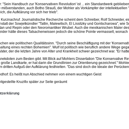
 "Sein Handbuch zur 'Konservativen Revolution' ist ... ein Standardwerk geblieben
de mißverstanden, auch Botho Strauß, der Mohler als Vorkämpfer der intellektuell
ich, die Aufklärung vor sich her trieb".
 Kurznachruf. Journalistische Recherche scheint dem Schreiber, Rolf Schneider, ei
tatt der Sowjetkünstler "Tatlin, Malewitsch, El Lissitzky und Gontscharowa", wie 
vitan und Repin oder den Neoromantiker Wrubel. Auch die mexikanischen Maler des
ider hätte dieses Tatsachenwissen jedoch die schöne Pointe vermasselt, wonach Mo
en wie politischen Qualitätssinn. "Durch seine Beschäftigung mit der 'Konservativ
tung eines rechten Bohemien". Wulf ist politisch wie beruflich andere Wege gegang
, der die letzten Jahre von Alter und Krankheit schwer gezeichnet war. "Er hatte n
Anekdoten zum Besten gibt. Mit Blick auf Mohlers Dissertation "Die Konservative 
re große Landkarte, er hat darin die Grundlinien zur Orientierung gezeichnet." M
 dritten Aufguß der Aufklärung festhielten. "Das sind doch die Ideale der Perückenz
edhof: Es heißt nun Abschied nehmen von einem wuchtigen Geist
tgestellte Kruzifix später zur Seite geräumt
tzerklärung