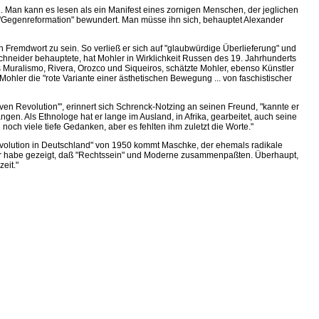
. Man kann es lesen als ein Manifest eines zornigen Menschen, der jeglichen
en "Gegenreformation" bewundert. Man müsse ihn sich, behauptet Alexander
n Fremdwort zu sein. So verließ er sich auf "glaubwürdige Überlieferung" und
Schneider behauptete, hat Mohler in Wirklichkeit Russen des 19. Jahrhunderts
 Muralismo, Rivera, Orozco und Siqueiros, schätzte Mohler, ebenso Künstler
hler die "rote Variante einer ästhetischen Bewegung ... von faschistischer
en Revolution'", erinnert sich Schrenck-Notzing an seinen Freund, "kannte er
en. Als Ethnologe hat er lange im Ausland, in Afrika, gearbeitet, auch seine
och viele tiefe Gedanken, aber es fehlten ihm zuletzt die Worte."
Revolution in Deutschland" von 1950 kommt Maschke, der ehemals radikale
ohler habe gezeigt, daß "Rechtssein" und Moderne zusammenpaßten. Überhaupt,
eit."