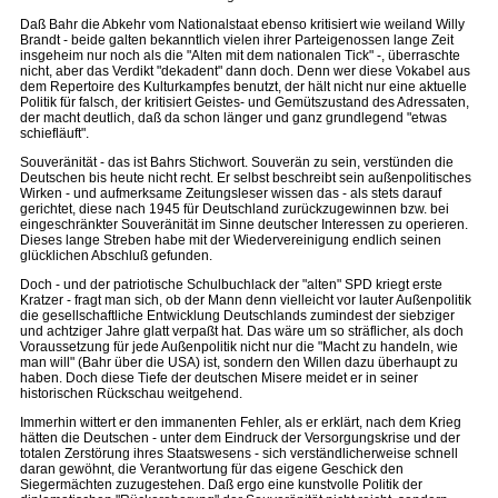
Daß Bahr die Abkehr vom Nationalstaat ebenso kritisiert wie weiland Willy
Brandt - beide galten bekanntlich vielen ihrer Parteigenossen lange Zeit
insgeheim nur noch als die "Alten mit dem nationalen Tick" -, überraschte
nicht, aber das Verdikt "dekadent" dann doch. Denn wer diese Vokabel aus
dem Repertoire des Kulturkampfes benutzt, der hält nicht nur eine aktuelle
Politik für falsch, der kritisiert Geistes- und Gemütszustand des Adressaten,
der macht deutlich, daß da schon länger und ganz grundlegend "etwas
schiefläuft".
Souveränität - das ist Bahrs Stichwort. Souverän zu sein, verstünden die
Deutschen bis heute nicht recht. Er selbst beschreibt sein außenpolitisches
Wirken - und aufmerksame Zeitungsleser wissen das - als stets darauf
gerichtet, diese nach 1945 für Deutschland zurückzugewinnen bzw. bei
eingeschränkter Souveränität im Sinne deutscher Interessen zu operieren.
Dieses lange Streben habe mit der Wiedervereinigung endlich seinen
glücklichen Abschluß gefunden.
Doch - und der patriotische Schulbuchlack der "alten" SPD kriegt erste
Kratzer - fragt man sich, ob der Mann denn vielleicht vor lauter Außenpolitik
die gesellschaftliche Entwicklung Deutschlands zumindest der siebziger
und achtziger Jahre glatt verpaßt hat. Das wäre um so sträflicher, als doch
Voraussetzung für jede Außenpolitik nicht nur die "Macht zu handeln, wie
man will" (Bahr über die USA) ist, sondern den Willen dazu überhaupt zu
haben. Doch diese Tiefe der deutschen Misere meidet er in seiner
historischen Rückschau weitgehend.
Immerhin wittert er den immanenten Fehler, als er erklärt, nach dem Krieg
hätten die Deutschen - unter dem Eindruck der Versorgungskrise und der
totalen Zerstörung ihres Staatswesens - sich verständlicherweise schnell
daran gewöhnt, die Verantwortung für das eigene Geschick den
Siegermächten zuzugestehen. Daß ergo eine kunstvolle Politik der