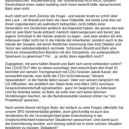
diplomatischen "Rückeroberung" der Souveränität nicht reicht, sondern
Deutschland eines nation building nach innen bedurft hätte, darauf kommt
Bahr aber nicht.
Auch stellt sich dem Zuhörer die Frage - und wieder kratzt es schrill über
den Lack -, ob Brandt und Bahr die neue Ostpolitik, die beide (und dies sei
ihnen zugestanden) als patriotisch betrachten, nicht mittels einer
Generation von Deutschen politisch durchgesetzt haben, die genau das war
und ist, was Bahr heute kritisiert: nämlich nationvergessen und bereit, das
eigene Schicksal in die Hände anderer zu legen - und zwar anders als ihre
Adenauer-Väter nicht nur in die Hände der Amerikaner, sondern auch in die
Hände der Sowjets, mit deren friedlicher Gesinnung man trotz Diktatur und
Terror wie selbstverständlich rechnete. Schlossen Brandt und Bahr also
nicht ein innenpolitisches Bündnis mit den Décadents, um außenpolitisch
Spielraum zu gewinnen? Für ... ja, wofür dann eigentlich noch?
Zugegeben, mit wem hätten Brandt und Bahr sich sonst verbünden sollen?
Der CDU/CSU? Wer so etwas vorschlägt, dem wäscht Bahr den Kopf: Er
berichtet von seinem Tischgespräch mit CDU-Gründer Jakob Kaiser, der
verzweifelt warnte, man dürfe die CDU nicht Adenauer, "diesem
Separatisten", in die Hände fallen lassen. Oder von seinem Gespräch mit
US-Offiziellen, die anläßlich der Stalin-Note vom März 1952 durchaus
Gesprächsbereitschaft signalisierten - ganz im Gegensatz zu Adenauer.
Und für Amerika selbst, so Bahr, da solle man sich keine falschen
Vorstellungen machen, sei die Bundesrepublik sowieso immer nur "ein
Protektorat" gewesen.
Nach einem Abend mit Egon Bahr, der einfach zu viele Fragen offenläßt, hat
unsere SPD-Sentimentalität gelitten, doch gleichzeitig ist auch das
Verständnis für die Unzulänglichkeit jeder Entscheidung in der
Unübersichtlichkeit historischer Situationen gewachsen. Und damit auch
die Erleichterung darüber, sich bislang selbst nie in einer solchen Situation
bewähren zu müssen. Dekadent?