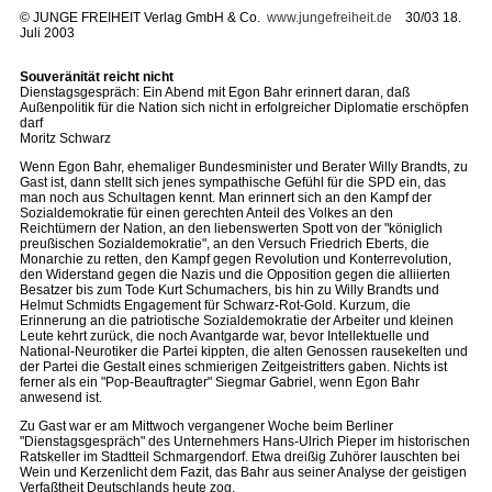
©
JUNGE FREIHEIT Verlag GmbH & Co.
www.jungefreiheit.de
30/03 18.
Juli 2003
Souveränität reicht nicht
Dienstagsgespräch: Ein Abend mit Egon Bahr erinnert daran, daß
Außenpolitik für die Nation sich nicht in erfolgreicher Diplomatie erschöpfen
darf
Moritz Schwarz
Wenn Egon Bahr, ehemaliger Bundesminister und Berater Willy Brandts, zu
Gast ist, dann stellt sich jenes sympathische Gefühl für die SPD ein, das
man noch aus Schultagen kennt. Man erinnert sich an den Kampf der
Sozialdemokratie für einen gerechten Anteil des Volkes an den
Reichtümern der Nation, an den liebenswerten Spott von der "königlich
preußischen Sozialdemokratie", an den Versuch Friedrich Eberts, die
Monarchie zu retten, den Kampf gegen Revolution und Konterrevolution,
den Widerstand gegen die Nazis und die Opposition gegen die alliierten
Besatzer bis zum Tode Kurt Schumachers, bis hin zu Willy Brandts und
Helmut Schmidts Engagement für Schwarz-Rot-Gold. Kurzum, die
Erinnerung an die patriotische Sozialdemokratie der Arbeiter und kleinen
Leute kehrt zurück, die noch Avantgarde war, bevor Intellektuelle und
National-Neurotiker die Partei kippten, die alten Genossen rausekelten und
der Partei die Gestalt eines schmierigen Zeitgeistritters gaben. Nichts ist
ferner als ein "Pop-Beauftragter" Siegmar Gabriel, wenn Egon Bahr
anwesend ist.
Zu Gast war er am Mittwoch vergangener Woche beim Berliner
"Dienstagsgespräch" des Unternehmers Hans-Ulrich Pieper im historischen
Ratskeller im Stadtteil Schmargendorf. Etwa dreißig Zuhörer lauschten bei
Wein und Kerzenlicht dem Fazit, das Bahr aus seiner Analyse der geistigen
Verfaßtheit Deutschlands heute zog.