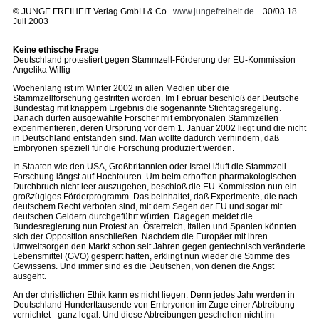
©
JUNGE FREIHEIT Verlag GmbH & Co.
www.jungefreiheit.de
30/03 18.
Juli 2003
Keine ethische Frage
Deutschland protestiert gegen Stammzell-Förderung der EU-Kommission
Angelika Willig
Wochenlang ist im Winter 2002 in allen Medien über die
Stammzellforschung gestritten worden. Im Februar beschloß der Deutsche
Bundestag mit knappem Ergebnis die sogenannte Stichtagsregelung.
Danach dürfen ausgewählte Forscher mit embryonalen Stammzellen
experimentieren, deren Ursprung vor dem 1. Januar 2002 liegt und die nicht
in Deutschland entstanden sind. Man wollte dadurch verhindern, daß
Embryonen speziell für die Forschung produziert werden.
In Staaten wie den USA, Großbritannien oder Israel läuft die Stammzell-
Forschung längst auf Hochtouren. Um beim erhofften pharmakologischen
Durchbruch nicht leer auszugehen, beschloß die EU-Kommission nun ein
großzügiges Förderprogramm. Das beinhaltet, daß Experimente, die nach
deutschem Recht verboten sind, mit dem Segen der EU und sogar mit
deutschen Geldern durchgeführt würden. Dagegen meldet die
Bundesregierung nun Protest an. Österreich, Italien und Spanien könnten
sich der Opposition anschließen. Nachdem die Europäer mit ihren
Umweltsorgen den Markt schon seit Jahren gegen gentechnisch veränderte
Lebensmittel (GVO) gesperrt hatten, erklingt nun wieder die Stimme des
Gewissens. Und immer sind es die Deutschen, von denen die Angst
ausgeht.
An der christlichen Ethik kann es nicht liegen. Denn jedes Jahr werden in
Deutschland Hunderttausende von Embryonen im Zuge einer Abtreibung
vernichtet - ganz legal. Und diese Abtreibungen geschehen nicht im