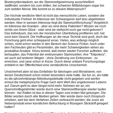
Blastozystenstadium, wo die Stammzellgewinnung ausschließlich
stattfindet, sondern bis zum dritten, bei schweren Mißbildungen sogar bis
zum siebten Monat. Wie kommt es zu diesem Widerspruch?
Der höchste westliche Wert ist nicht das menschliche Leben, sondern die
individuelle Freiheit. Im Interesse der Schwangeren darf also abgetrieben
werden. Aber in wessen Interesse liegt die Stammzellforschung? Vorgeblich
im Interesse der Kranken - aber wo sind diese Patienten? Wissen sie noch
nichts von ihrem Glück - oder sind sie vielleicht noch gar nicht geboren?
Das Individuum, das von der moralischen Übertretung profitieren soll, hat
noch kein Gesicht. Die Hoffnungen an die neue Technik sind groß, doch die
Forschung geht eher schleppend voran. Vieles, was anfangs möglich
schien, rückt schon wieder in den Bereich der Science Fiction. Auch unter
den Fachleuten gibt es Pessimisten, die mehr Schwierigkeiten sehen als
produktive Ansätze. Hinzu kommt, daß immer wieder Forscher auftreten, die
behaupten, das Potential der embryonalen Stammzellen, ihre "Totipotenz",
sei auch auf anderen Wegen - ohne Zerstörung von Embryonen - zu
erreichen, und zwar schon in Kürze. Durch diese unklare Forschungslage
entsteht in der Öffentlichkeit eine verständliche Unsicherheit.
Unsicherheit aber ist das Einfallstor für Ideologen und Moralisierer, von
denen Deutschland schon immer besonders viele hatte. Sie tun so, als hätte
es die jahrzehntelange Abtreibungsdebatte nicht gegeben und werfen
erneut die metaphysische Frage nach dem Wert des ungeborenen Lebens
auf. Darum geht es aber längst nicht mehr. Nehmen wir an, ein
Querschnittsgelähmter würde durch eine Stammzelltherapie wieder laufen
können - bei Ratten ist das in diesen Tagen zum ersten Mal gelungen. Die
Bilder würden durch alle Medien gehen. Wer würde dann noch Einspruch
erheben, weil bei dem Verfahren Zellen verbraucht werden, die zuvor als
Nebenprodukt einer künstlichen Befruchtung in flüssigem Stickstoff gelagert
hatten?