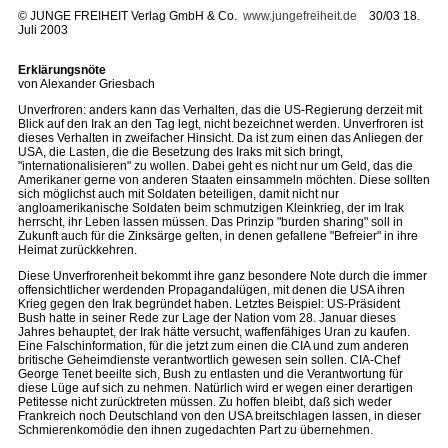
©
JUNGE FREIHEIT Verlag GmbH & Co.
www.jungefreiheit.de
30/03 18.
Juli 2003
Erklärungsnöte
von Alexander Griesbach
Unverfroren: anders kann das Verhalten, das die US-Regierung derzeit mit
Blick auf den Irak an den Tag legt, nicht bezeichnet werden. Unverfroren ist
dieses Verhalten in zweifacher Hinsicht. Da ist zum einen das Anliegen der
USA, die Lasten, die die Besetzung des Iraks mit sich bringt,
"internationalisieren" zu wollen. Dabei geht es nicht nur um Geld, das die
Amerikaner gerne von anderen Staaten einsammeln möchten. Diese sollten
sich möglichst auch mit Soldaten beteiligen, damit nicht nur
angloamerikanische Soldaten beim schmutzigen Kleinkrieg, der im Irak
herrscht, ihr Leben lassen müssen. Das Prinzip "burden sharing" soll in
Zukunft auch für die Zinksärge gelten, in denen gefallene "Befreier" in ihre
Heimat zurückkehren.
Diese Unverfrorenheit bekommt ihre ganz besondere Note durch die immer
offensichtlicher werdenden Propagandalügen, mit denen die USA ihren
Krieg gegen den Irak begründet haben. Letztes Beispiel: US-Präsident
Bush hatte in seiner Rede zur Lage der Nation vom 28. Januar dieses
Jahres behauptet, der Irak hätte versucht, waffenfähiges Uran zu kaufen.
Eine Falschinformation, für die jetzt zum einen die CIA und zum anderen
britische Geheimdienste verantwortlich gewesen sein sollen. CIA-Chef
George Tenet beeilte sich, Bush zu entlasten und die Verantwortung für
diese Lüge auf sich zu nehmen. Natürlich wird er wegen einer derartigen
Petitesse nicht zurücktreten müssen. Zu hoffen bleibt, daß sich weder
Frankreich noch Deutschland von den USA breitschlagen lassen, in dieser
Schmierenkomödie den ihnen zugedachten Part zu übernehmen.