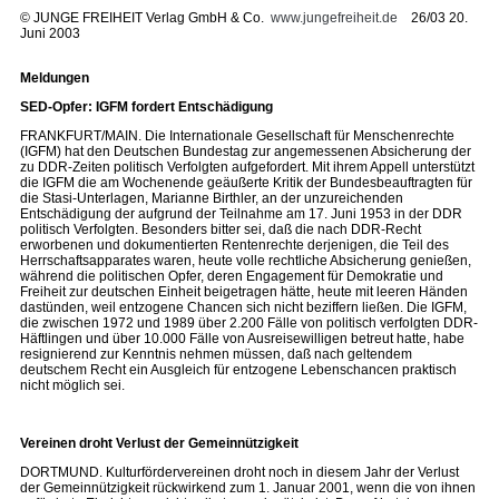
©
JUNGE FREIHEIT Verlag GmbH & Co.
www.jungefreiheit.de
26/03 20.
Juni 2003
Meldungen
SED-Opfer: IGFM fordert Entschädigung
FRANKFURT/MAIN. Die Internationale Gesellschaft für Menschenrechte
(IGFM) hat den Deutschen Bundestag zur angemessenen Absicherung der
zu DDR-Zeiten politisch Verfolgten aufgefordert. Mit ihrem Appell unterstützt
die IGFM die am Wochenende geäußerte Kritik der Bundesbeauftragten für
die Stasi-Unterlagen, Marianne Birthler, an der unzureichenden
Entschädigung der aufgrund der Teilnahme am 17. Juni 1953 in der DDR
politisch Verfolgten. Besonders bitter sei, daß die nach DDR-Recht
erworbenen und dokumentierten Rentenrechte derjenigen, die Teil des
Herrschaftsapparates waren, heute volle rechtliche Absicherung genießen,
während die politischen Opfer, deren Engagement für Demokratie und
Freiheit zur deutschen Einheit beigetragen hätte, heute mit leeren Händen
dastünden, weil entzogene Chancen sich nicht beziffern ließen. Die IGFM,
die zwischen 1972 und 1989 über 2.200 Fälle von politisch verfolgten DDR-
Häftlingen und über 10.000 Fälle von Ausreisewilligen betreut hatte, habe
resignierend zur Kenntnis nehmen müssen, daß nach geltendem
deutschem Recht ein Ausgleich für entzogene Lebenschancen praktisch
nicht möglich sei.
Vereinen droht Verlust der Gemeinnützigkeit
DORTMUND. Kulturfördervereinen droht noch in diesem Jahr der Verlust
der Gemeinnützigkeit rückwirkend zum 1. Januar 2001, wenn die von ihnen