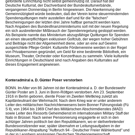
geförderte Einrichtung nicht selbst gemeinnützig ist. Darauf hat der
Deutsche Kulturrat, der Dachverband der Bundeskulturverbände,
vergangenen Donnerstag in Berlin hingewiesen. Die Aberkennung der
Gemeinnützigkeit würde bedeuten, daß der Verein keine steuermindernden
Spendenquittungen mehr ausstellen darf und für die "falschen"
Bescheinigungen der letzten drei Jahre haftbar gemacht werden kann.
Nach Angaben des Bundesfinanzministeriums soll mit der neuen Regelung
ein sich ausbreitender Mißbrauch der Spendenregelung gestoppt werden.
Als Beispiele nannte das Ministerium abzugsfähige Quittungen für Spenden
an einen steuerpflichtigen exklusiven Golfclub, der wegen hoher Gebühren
und Beiträge nicht der Allgemeinheit diene, oder an eine auf Gewinn
ausgerichtete Pflege-GmbH. Kulturelle Fördervereine werden in der Regel
von Privatpersonen gegründet, um Geld für eine bestimmte Bibliothek, ein
Museum, Theater, Orchester oder Konzerthaus zu sammeln. Viele kulturelle
Einrichtungen in Deutschland sind nach Angaben des Kulturrates auf
dieses Engagement angewiesen.
Konteradmiral a. D. Günter Poser verstorben
BONN. Im Alter von 86 Jahren ist der Konteradmiral a. D. der Bundeswehr
Günter Poster am 3. Juni in Bonn-Röttgen verstorben. Am 23. September
1916 in Berlin geboren, diente Poser im Zweiten Weltkrieg zuletzt als
Kapitänleutnant der Wehrmacht. Nach dem Krieg war er unter anderem
Leiter des militärischen Nachrichtenwesens beim Bonner Führungsstab (Fü
S II), von 1964 bis 1969 Chef des Militärischen Abschirmdienstes (MAD)
sowie Leiter des Ressorts Geheimdienst im internationalen Military Staff der
Nato in Brüssel. Nach seiner Pensionierung engagierte er sich in den
achtziger Jahren politisch bei den Republikanern, wo er stellvertretender
Bundesvorsitzender war; später übernahm er Leitungsaufgaben in der
Republikaner-Abspaltung "Aufbruch 94 - Deutscher Freier Wählerbund" und
in der in Leonberg ansässigen Deutschen Studiengemeinschaft.