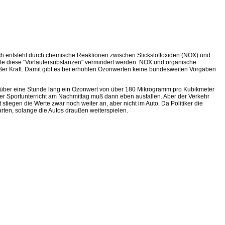
 entsteht durch chemische Reaktionen zwischen Stickstoffoxiden (NOX) und
te diese "Vorläufersubstanzen" vermindert werden. NOX und organische
r Kraft. Damit gibt es bei erhöhten Ozonwerten keine bundesweiten Vorgaben
t über eine Stunde lang ein Ozonwert von über 180 Mikrogramm pro Kubikmeter
r Sportunterricht am Nachmittag muß dann eben ausfallen. Aber der Verkehr
 stiegen die Werte zwar noch weiter an, aber nicht im Auto. Da Politiker die
rten, solange die Autos draußen weiterspielen.