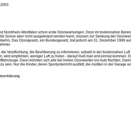
 2003
und Nordrhein-Westfalen schon erste Ozonwarnungen. Ozon im bodennahen Bereich
a die Sonne aber nicht ausgeknipst werden kann, müssen zur Senkung der Ozonwer
hrs. Das Ozongesetz, ein Bundesgesetz, trat jedoch am 31. Dezember 1999 auße
nehmer.
die Verpflichtung, die Bevölkerung zu informieren, sobald in der bodennahen Luf
 wird empfohlen, weniger Luft zu holen - darauf muß man erst einmal kommen. De
raftfahrzeuge. Dann könnten sich alle bei hohen Ozonwerten ins Auto flüchten. Damit
sein. Nur die Kinder, deren Sportunterricht ausfällt, die müßten in der Garage wa
tzerklärung