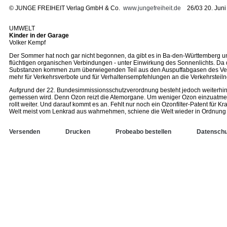
©
JUNGE FREIHEIT Verlag GmbH & Co.
www.jungefreiheit.de
26/03 20. Juni
UMWELT
Kinder in der Garage
Volker Kempf
Der Sommer hat noch gar nicht begonnen, da gibt es in Ba-den-Württemberg 
flüchtigen organischen Verbindungen - unter Einwirkung des Sonnenlichts. D
Substanzen kommen zum überwiegenden Teil aus den Auspuffabgasen des Verke
mehr für Verkehrsverbote und für Verhaltensempfehlungen an die Verkehrsteil
Aufgrund der 22. Bundesimmissionsschutzverordnung besteht jedoch weiterhin 
gemessen wird. Denn Ozon reizt die Atemorgane. Um weniger Ozon einzuatmen,
rollt weiter. Und darauf kommt es an. Fehlt nur noch ein Ozonfilter-Patent für K
Welt meist vom Lenkrad aus wahrnehmen, schiene die Welt wieder in Ordnung zu 
Versenden
Drucken
Probeabo bestellen
Datenschu