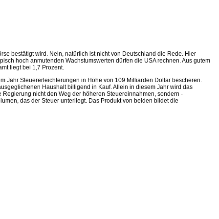
e bestätigt wird. Nein, natürlich ist nicht von Deutschland die Rede. Hier
 utopisch hoch anmutenden Wachstumswerten dürfen die USA rechnen. Aus gutem
mt liegt bei 1,7 Prozent.
m Jahr Steuererleichterungen in Höhe von 109 Milliarden Dollar bescheren.
eglichenen Haushalt billigend in Kauf. Allein in diesem Jahr wird das
 die Regierung nicht den Weg der höheren Steuereinnahmen, sondern -
olumen, das der Steuer unterliegt. Das Produkt von beiden bildet die