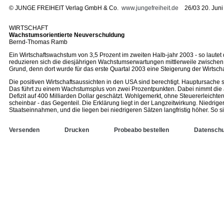
©
JUNGE FREIHEIT Verlag GmbH & Co.
www.jungefreiheit.de
26/03 20. Juni
WIRTSCHAFT
Wachstumsorientierte Neuverschuldung
Bernd-Thomas Ramb
Ein Wirtschaftswachstum von 3,5 Prozent im zweiten Halb-jahr 2003 - so lautet 
reduzieren sich die diesjährigen Wachstumserwartungen mittlerweile zwische
Grund, denn dort wurde für das erste Quartal 2003 eine Steigerung der Wirtscha
Die positiven Wirtschaftsaussichten in den USA sind berechtigt. Hauptursach
Das führt zu einem Wachstumsplus von zwei Prozentpunkten. Dabei nimmt die a
Defizit auf 400 Milliarden Dollar geschätzt. Wohlgemerkt, ohne Steuererleich
scheinbar - das Gegenteil. Die Erklärung liegt in der Langzeitwirkung. Niedrige
Staatseinnahmen, und die liegen bei niedrigeren Sätzen langfristig höher. So si
Versenden
Drucken
Probeabo bestellen
Datenschu