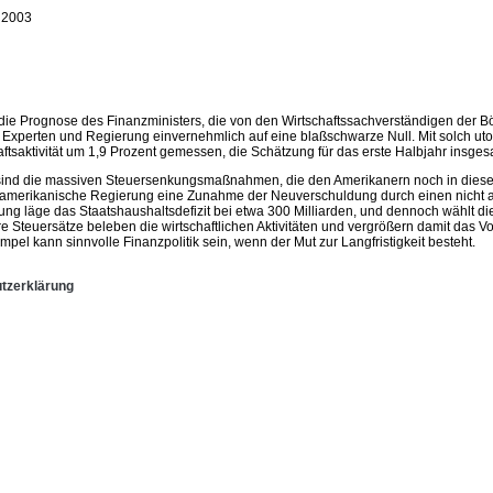
 2003
die Prognose des Finanzministers, die von den Wirtschaftssachverständigen der Börs
n Experten und Regierung einvernehmlich auf eine blaßschwarze Null. Mit solch
ftsaktivität um 1,9 Prozent gemessen, die Schätzung für das erste Halbjahr insgesa
e sind die massiven Steuersenkungsmaßnahmen, die den Amerikanern noch in diese
merikanische Regierung eine Zunahme der Neuverschuldung durch einen nicht ausg
terung läge das Staatshaushaltsdefizit bei etwa 300 Milliarden, und dennoch wählt
re Steuersätze beleben die wirtschaftlichen Aktivitäten und vergrößern damit das V
mpel kann sinnvolle Finanzpolitik sein, wenn der Mut zur Langfristigkeit besteht.
tzerklärung