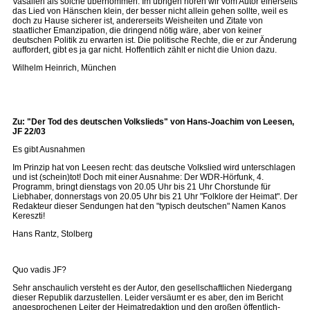
Vasallen als solche übernommen. Im übrigen hören wir vom Autor einerseits
das Lied von Hänschen klein, der besser nicht allein gehen sollte, weil es
doch zu Hause sicherer ist, andererseits Weisheiten und Zitate von
staatlicher Emanzipation, die dringend nötig wäre, aber von keiner
deutschen Politik zu erwarten ist. Die politische Rechte, die er zur Änderung
auffordert, gibt es ja gar nicht. Hoffentlich zählt er nicht die Union dazu.
Wilhelm Heinrich, München
Zu: "Der Tod des deutschen Volkslieds" von Hans-Joachim von Leesen,
JF 22/03
Es gibt Ausnahmen
Im Prinzip hat von Leesen recht: das deutsche Volkslied wird unterschlagen
und ist (schein)tot! Doch mit einer Ausnahme: Der WDR-Hörfunk, 4.
Programm, bringt dienstags von 20.05 Uhr bis 21 Uhr Chorstunde für
Liebhaber, donnerstags von 20.05 Uhr bis 21 Uhr "Folklore der Heimat". Der
Redakteur dieser Sendungen hat den "typisch deutschen" Namen Kanos
Kereszti!
Hans Rantz, Stolberg
Quo vadis JF?
Sehr anschaulich versteht es der Autor, den gesellschaftlichen Niedergang
dieser Republik darzustellen. Leider versäumt er es aber, den im Bericht
angesprochenen Leiter der Heimatredaktion und den großen öffentlich-