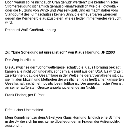
Doch warum sollte nicht auch Uran genutzt werden? Die kerntechnische
Stromerzeugung ist nämlich genauso klimafreundlich wie die Fotovoltaik
oder die Nutzung von Wind- und Wasser-Kraft. Und es macht daher vom
Standpunkt des Klimaschutzes keinen Sinn, die erneuerbaren Energien
gegen die Kernenergie auszuspielen, wie es leider immer wieder versucht
wird.
Reinhard Wolf, Großkrotzenburg
Zu: "Eine Scheidung ist unrealistisch" von Klaus Hornung, JF 22/03
Der Weg ins Nichts
Die Auswüchse der "Schönwettergesellschaft", die Klaus Hornung beklagt,
kamen alle nicht von ungefähr, sondern allesamt aus den USA. Es wird Zeit
zu erkennen, daß die Gesamtlage in der Welt eine derart verfahrene ist, daß
sie mit den Mitteln und Methoden der westlichen, das heißt amerikanisierten
Gesellschaft, nicht mehr positiv beeinflußbar ist. Der amerikanische Weg ist
an seiner äußersten Grenze angelangt, er endet im Nichts.
Frank Fischer, per E-Post
Erfreulicher Unterschied
Mein Kompliment zu dem Artikel von Klaus Hornung! Endlich eine Stimme
in der JF, die sich für nüchterne Überlegungen in Fragen der Außenpolitik
ausspricht.