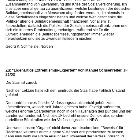
Endlich bringt die JUNGE FREIHEIT einen Hinweis auf den
Zusammenhang von Zuwanderung und Krise der Sozialversicherung. Ich
bitte aber einmal genau zu quantifizieren, welche Leistungen der deutschen
Solidargemeinschaft von Menschen abgefordert werden, die niemals in
diese Sozialkassen eingezahlt haben und welche Wahlgeschenke die
Politiker über die Solidargemeinschaft finanzieren. Vor allem ist
festzustellen, daß sich die Politiker der Sozialgemeinschaft entziehen und
sich ein früheres Rentenalter genehmigen, während sie für die
Gutverdienenden die Beitragsbemessungsgrenzen immer wieder
heraufsetzen und sie zu Zwangsmitgliedern machen.
Georg K. Schmelzle, Norden
Zu: "Eigenartige Extremismus-Experten" von Manuel Ochsenreiter, JF
21/03
Die Stasi ist zurück
Nach der Lektüre hatte ich den Eindruck, die Stasi habe fröhlich Urständ
gefeiert.
Der nordrhein-westfälische Verfassungsschutzbericht gehört zum
Lächerlichsten, was ich seit Jahren gelesen habe. Er zeigt außerdem,
welches enorme Sparpotential noch in den Haushalten des Bundes und der
Länder vorhanden ist. Nicht die JF bedroht unsere Demokratie, sondern
parteiliche Bürokratien wie der Verfassungsschutz NRW.
Und wenn unsere "Organe" nicht davor zurückschrecken, "Beweise" für
Rechtsradikalismus durch eigene V-Männer erst produzieren zu lassen,
dann muß wohl die Frage erlaubt sein, inwieweit der Verfassungsschutz