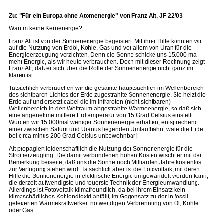
Zu: "Für ein Europa ohne Atomenergie" von Franz Alt, JF 22/03
Warum keine Kernenergie?
Franz Alt ist von der Sonnenenergie begeistert. Mit ihrer Hilfe könnten wir
auf die Nutzung von Erdöl, Kohle, Gas und vor allem von Uran für die
Energieerzeugung verzichten. Denn die Sonne schicke uns 15.000 mal
mehr Energie, als wir heute verbrauchen. Doch mit dieser Rechnung zeigt
Franz Alt, daß er sich über die Rolle der Sonnenenergie nicht ganz im
klaren ist.
Tatsächlich verbrauchen wir die gesamte hauptsächlich im Wellenbereich
des sichtbaren Lichtes der Erde zugestrahlte Sonnenenergie. Sie heizt die
Erde auf und ersetzt dabei die im infraroten (nicht sichtbaren)
Wellenbereich in den Weltraum abgestrahlte Wärmeenergie, so daß sich
eine angenehme mittlere Erdtemperatur von 15 Grad Celsius einstellt.
Würden wir 15.000mal weniger Sonnenenergie erhalten, entsprechend
einer zwischen Saturn und Uranus liegenden Umlaufbahn, wäre die Erde
bei circa minus 200 Grad Celsius unbewohnbar!
Alt propagiert leidenschaftlich die Nutzung der Sonnenenergie für die
Stromerzeugung. Die damit verbundenen hohen Kosten wischt er mit der
Bemerkung beiseite, daß uns die Sonne noch Milliarden Jahre kostenlos
zur Verfügung stehen wird. Tatsächlich aber ist die Fotovoltaik, mit deren
Hilfe die Sonnenenergie in elektrische Energie umgewandelt werden kann,
die derzeit aufwendigste und teuerste Technik der Energieumwandlung.
Allerdings ist Fotovoltaik klimafreundlich, da bei ihrem Einsatz kein
klimaschädliches Kohlendioxid anfällt, im Gegensatz zu der in fossil
gefeuerten Wärmekraftwerken notwendigen Verbrennung von Öl, Kohle
oder Gas.