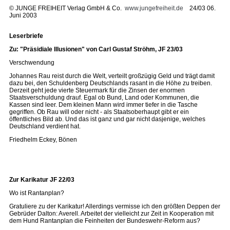
©
JUNGE FREIHEIT Verlag GmbH & Co.
www.jungefreiheit.de
24/03 06.
Juni 2003
Leserbriefe
Zu: "Präsidiale Illusionen" von Carl Gustaf Ströhm, JF 23/03
Verschwendung
Johannes Rau reist durch die Welt, verteilt großzügig Geld und trägt damit
dazu bei, den Schuldenberg Deutschlands rasant in die Höhe zu treiben.
Derzeit geht jede vierte Steuermark für die Zinsen der enormen
Staatsverschuldung drauf. Egal ob Bund, Land oder Kommunen, die
Kassen sind leer. Dem kleinen Mann wird immer tiefer in die Tasche
gegriffen. Ob Rau will oder nicht - als Staatsoberhaupt gibt er ein
öffentliches Bild ab. Und das ist ganz und gar nicht dasjenige, welches
Deutschland verdient hat.
Friedhelm Eckey, Bönen
Zur Karikatur JF 22/03
Wo ist Rantanplan?
Gratuliere zu der Karikatur! Allerdings vermisse ich den größten Deppen der
Gebrüder Dalton: Averell. Arbeitet der vielleicht zur Zeit in Kooperation mit
dem Hund Rantanplan die Feinheiten der Bundeswehr-Reform aus?