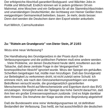
Der erfolgreiche Abschluß garantiert Bodyguard- und Wächter-Jobs in
Politik und Wirtschaft. Endlich können wir in jedem größeren Ort ein
Mahnmal, eine Moschee und ein Gefängnis für all die Stammtischfaschisten
und unanständigen Deutschtümler, die rechtsweg von Heiner Geißler ihren
ewiggestrigen Germanenkult betreiben, bauen. Je mehr, desto besser.
Denn dort werden die Deutschen dann den Export wieder ankurbeln.
Kurt Willrich, Cairns/Australien
Zu: "Rütteln am Grundgesetz" von Dieter Stein, JF 21/03
Wozu eine neue Verfassung?
Die Handhabung des Grundgesetzes in der Praxis durch die
Verfassungsorgane und die politischen Parteien muß eine andere werden.
... Viele Probleme, vor denen Deutschland heute steht, resultieren aus der
Tatsache, daß diese zentrale Frage in der Vergangenheit "in
kosmopolitischer Absicht" ignoriert wurde. Wozu der Spiegel ein gehäuftes
Scherflein beigetragen hat, müßte man hinzufügen. Daß das Grundgesetz
zur Beliebigkeit zu verkommen droht, ist nicht zuletzt seine Schuld. Ich
erinnere mich, wie nach den Grenzanerkennungsverträgen von einigen
Betroffenen versucht wurde, die grundgesetzlich garantierten
Menschenrechte Recht auf Menschenwürde und Eigentum durch das BVG
einzuklagen. Vorsorglich wies der Spiegel das hohe Gericht darauf hin, daß
ihm hier ein großer Ermessensspielraum zustünde. Und es folgte dankbar
dem Hinweis: Die Annahme der Klage wurde ohne Begründung abgelehnt!
Daß die Bundeswehr eine reine Verteidigungsarmee ist, ist definitiver
Bestandteil der Verfassung. Das heißt, sie hat ausschließlich die deutschen