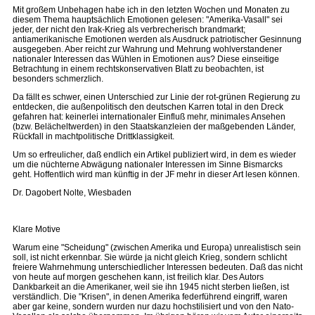
Mit großem Unbehagen habe ich in den letzten Wochen und Monaten zu
diesem Thema hauptsächlich Emotionen gelesen: "Amerika-Vasall" sei
jeder, der nicht den Irak-Krieg als verbrecherisch brandmarkt;
antiamerikanische Emotionen werden als Ausdruck patriotischer Gesinnung
ausgegeben. Aber reicht zur Wahrung und Mehrung wohlverstandener
nationaler Interessen das Wühlen in Emotionen aus? Diese einseitige
Betrachtung in einem rechtskonservativen Blatt zu beobachten, ist
besonders schmerzlich.
Da fällt es schwer, einen Unterschied zur Linie der rot-grünen Regierung zu
entdecken, die außenpolitisch den deutschen Karren total in den Dreck
gefahren hat: keinerlei internationaler Einfluß mehr, minimales Ansehen
(bzw. Belächeltwerden) in den Staatskanzleien der maßgebenden Länder,
Rückfall in machtpolitische Drittklassigkeit.
Um so erfreulicher, daß endlich ein Artikel publiziert wird, in dem es wieder
um die nüchterne Abwägung nationaler Interessen im Sinne Bismarcks
geht. Hoffentlich wird man künftig in der JF mehr in dieser Art lesen können.
Dr. Dagobert Nolte, Wiesbaden
Klare Motive
Warum eine "Scheidung" (zwischen Amerika und Europa) unrealistisch sein
soll, ist nicht erkennbar. Sie würde ja nicht gleich Krieg, sondern schlicht
freiere Wahrnehmung unterschiedlicher Interessen bedeuten. Daß das nicht
von heute auf morgen geschehen kann, ist freilich klar. Des Autors
Dankbarkeit an die Amerikaner, weil sie ihn 1945 nicht sterben ließen, ist
verständlich. Die "Krisen", in denen Amerika federführend eingriff, waren
aber gar keine, sondern wurden nur dazu hochstilisiert und von den Nato-