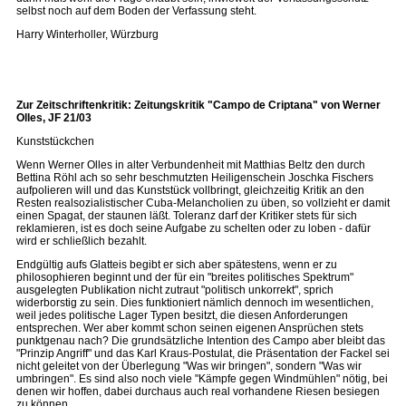
selbst noch auf dem Boden der Verfassung steht.
Harry Winterholler, Würzburg
Zur Zeitschriftenkritik: Zeitungskritik "Campo de Criptana" von Werner
Olles, JF 21/03
Kunststückchen
Wenn Werner Olles in alter Verbundenheit mit Matthias Beltz den durch
Bettina Röhl ach so sehr beschmutzten Heiligenschein Joschka Fischers
aufpolieren will und das Kunststück vollbringt, gleichzeitig Kritik an den
Resten realsozialistischer Cuba-Melancholien zu üben, so vollzieht er damit
einen Spagat, der staunen läßt. Toleranz darf der Kritiker stets für sich
reklamieren, ist es doch seine Aufgabe zu schelten oder zu loben - dafür
wird er schließlich bezahlt.
Endgültig aufs Glatteis begibt er sich aber spätestens, wenn er zu
philosophieren beginnt und der für ein "breites politisches Spektrum"
ausgelegten Publikation nicht zutraut "politisch unkorrekt", sprich
widerborstig zu sein. Dies funktioniert nämlich dennoch im wesentlichen,
weil jedes politische Lager Typen besitzt, die diesen Anforderungen
entsprechen. Wer aber kommt schon seinen eigenen Ansprüchen stets
punktgenau nach? Die grundsätzliche Intention des Campo aber bleibt das
"Prinzip Angriff" und das Karl Kraus-Postulat, die Präsentation der Fackel sei
nicht geleitet von der Überlegung "Was wir bringen", sondern "Was wir
umbringen". Es sind also noch viele "Kämpfe gegen Windmühlen" nötig, bei
denen wir hoffen, dabei durchaus auch real vorhandene Riesen besiegen
zu können.