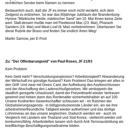
rechtlichen Sender beim Namen zu nennen.
Bedauerlich auch, daß die JF es immer noch nicht versteht, sich dem
Zeitgeist zu entziehen. So war das 80jährige Jubiläum der Brandenburg-
Hymne "Märkische Heide, märkischer Sand" am 10. Mai Ihnen keine Zeile
wert. Statt dessen mußte man mit Fleetwood Mac (23. Mai), Pharaoh
Sanders (16. Mai) und Meat Loaf (9. Mai) vorliebnehmen. Überlassen Sie
diese Rubrik der Bravo und finden Sie endlich Ihren Weg!
Martin Sarnow, per E-Post
Zu: "Der Offenbarungseid" von Paul Rosen, JF 21/03
Kein Problem
Kein Geld mehr? Verschuldungsexplosion? Arbeitslosigkeit? Abwanderung
der Wirtschaft ins günstige Ausland? Kein Problem! Das kriegen wir alles in
den Griff. Und zwar mit Green Card, der Aufhebung des Asylbeschlusses
und der Abschaffung des Ladenschlußgesetzes. Wir verdoppeln die
staatlich geregelte Urlaubszeit, damit der Freizeitmarkt wieder Vertrauen
gewinnt und heben dann das Rentenalter sicherheitshalber an auf 100.
Unsere frustrierten Gewerkschaftler schleusen wir - im Rahmen der
Globalisierungsagenda - in billigproduzierende Länder ein, wo sie ihre
arbeitnehmerfreundliche Tätigkeit wieder aufnehmen und das dortige
Lohnniveau an das unsere angleichen. Dadurch werden wir - auch im
Vergleich mit Ländern wie Thailand und Süd-Korea - vielleicht wieder voll
konkurrenzfähig. Arbeitsstellen lassen sich durch Anti-Terrorausbildung als
breitflächige Beschäftigungsmaßnahme bilden.