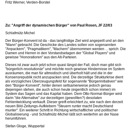
Fritz Werner, Verden-Borstel
Zu: "Angriff der dynamischen Bürger" von Paul Rosen, JF 22/03
Schlafmütz-Michel
Der Bürger-Konvent ist da - das langfristige Ziel wird angepeilt und an den
"Mann" gebracht: Die Geschicke des Landes sollen von sogenannten
"Anpackern", "Pragmatikern", "Machern" übernommen werden ... sprich: Die
Damen und Herren in den Vorstandsetagen der "Global Players" und
gewisse "Honoratioren" aus den Alt-Parteien.
Dieses ist zwar auch jetzt schon quasi längst der Fall, doch man gibt sich
"bürgerlich-revolutionär" und möchte noch gewisse Hindernisse im System
ausräumen, die man für altmodisch und überholt hält und die in der
Konsensrepublik nicht anzupacken sind. Die derzeitige Strukturkrise dient
als vorzügliches Überzeugungsfeld für sogenannte "Bürgerinitiativen" wie
den "Bürger-Konvent", hinter denen seltsamerweise jedoch genau
diejenigen stehen, die auch schon heute (eigentlich schon immer) im
System das Sagen und das Kapital haben. Dem Otto-Normal-Bürger wird
darin "die Alternative" zur derzeitigen (gewollten?) desolaten
Fehlentwicklung verkauft. Dieser greift erleichtert zu, wie nach den derzeit
neuen Bild-Zeitungs-Aufklebern "Steuern runter macht Deutschland
munter". Ein weiterer Schritt in Richtung wirtschaftlicher und politischer
Globalisierung - und Schlafmütz-Michel läßt sich weiterhin an der Nase
herumführen.
Stefan Gloge, Wuppertal