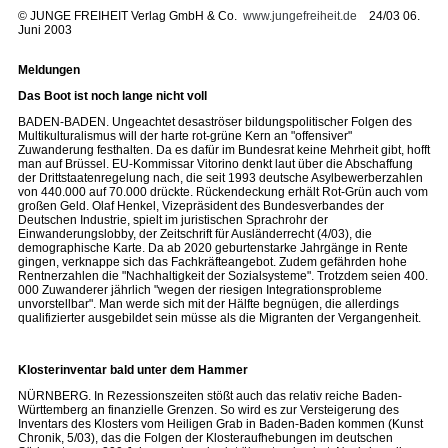
©
JUNGE FREIHEIT Verlag GmbH & Co.
www.jungefreiheit.de
24/03 06.
Juni 2003
Meldungen
Das Boot ist noch lange nicht voll
BADEN-BADEN. Ungeachtet desaströser bildungspolitischer Folgen des
Multikulturalismus will der harte rot-grüne Kern an "offensiver"
Zuwanderung festhalten. Da es dafür im Bundesrat keine Mehrheit gibt, hofft
man auf Brüssel. EU-Kommissar Vitorino denkt laut über die Abschaffung
der Drittstaatenregelung nach, die seit 1993 deutsche Asylbewerberzahlen
von 440.000 auf 70.000 drückte. Rückendeckung erhält Rot-Grün auch vom
großen Geld. Olaf Henkel, Vizepräsident des Bundesverbandes der
Deutschen Industrie, spielt im juristischen Sprachrohr der
Einwanderungslobby, der Zeitschrift für Ausländerrecht (4/03), die
demographische Karte. Da ab 2020 geburtenstarke Jahrgänge in Rente
gingen, verknappe sich das Fachkräfteangebot. Zudem gefährden hohe
Rentnerzahlen die "Nachhaltigkeit der Sozialsysteme". Trotzdem seien 400.
000 Zuwanderer jährlich "wegen der riesigen Integrationsprobleme
unvorstellbar". Man werde sich mit der Hälfte begnügen, die allerdings
qualifizierter ausgebildet sein müsse als die Migranten der Vergangenheit.
Klosterinventar bald unter dem Hammer
NÜRNBERG. In Rezessionszeiten stößt auch das relativ reiche Baden-
Württemberg an finanzielle Grenzen. So wird es zur Versteigerung des
Inventars des Klosters vom Heiligen Grab in Baden-Baden kommen (Kunst
Chronik, 5/03), das die Folgen der Klosteraufhebungen im deutschen