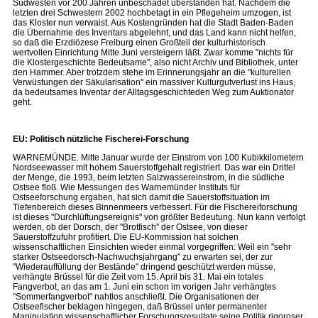
Südwesten vor 200 Jahren unbeschadet überstanden hat. Nachdem die
letzten drei Schwestern 2002 hochbetagt in ein Pflegeheim umzogen, ist
das Kloster nun verwaist. Aus Kostengründen hat die Stadt Baden-Baden
die Übernahme des Inventars abgelehnt, und das Land kann nicht helfen,
so daß die Erzdiözese Freiburg einen Großteil der kulturhistorisch
wertvollen Einrichtung Mitte Juni versteigern läßt. Zwar komme "nichts für
die Klostergeschichte Bedeutsame", also nicht Archiv und Bibliothek, unter
den Hammer. Aber trotzdem stehe im Erinnerungsjahr an die "kulturellen
Verwüstungen der Säkularisation" ein massiver Kulturgutverlust ins Haus,
da bedeutsames Inventar der Alltagsgeschichteden Weg zum Auktionator
geht.
EU: Politisch nützliche Fischerei-Forschung
WARNEMÜNDE. Mitte Januar wurde der Einstrom von 100 Kubikkilometern
Nordseewasser mit hohem Sauerstoffgehalt registriert. Das war ein Drittel
der Menge, die 1993, beim letzten Salzwassereinstrom, in die südliche
Ostsee floß. Wie Messungen des Warnemünder Instituts für
Ostseeforschung ergaben, hat sich damit die Sauerstoffsituation im
Tiefenbereich dieses Binnenmeers verbessert. Für die Fischereiforschung
ist dieses "Durchlüftungsereignis" von größter Bedeutung. Nun kann verfolgt
werden, ob der Dorsch, der "Brotfisch" der Ostsee, von dieser
Sauerstoffzufuhr profitiert. Die EU-Kommission hat solchen
wissenschaftlichen Einsichten wieder einmal vorgegriffen: Weil ein "sehr
starker Ostseedorsch-Nachwuchsjahrgang" zu erwarten sei, der zur
"Wiederauffüllung der Bestände" dringend geschützt werden müsse,
verhängte Brüssel für die Zeit vom 15. April bis 31. Mai ein totales
Fangverbot, an das am 1. Juni ein schon im vorigen Jahr verhängtes
"Sommerfangverbot" nahtlos anschließt. Die Organisationen der
Ostseefischer beklagen hingegen, daß Brüssel unter permanenter
Manipulation wissenschaftlicher Forschungsresultate seine Politik rigoroser