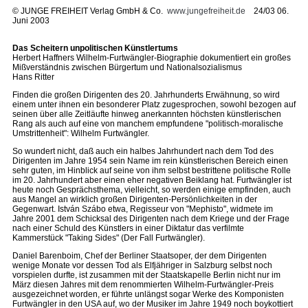
©
JUNGE FREIHEIT Verlag GmbH & Co.
www.jungefreiheit.de
24/03 06.
Juni 2003
Das Scheitern unpolitischen Künstlertums
Herbert Haffners Wilhelm-Furtwängler-Biographie dokumentiert ein großes
Mißverständnis zwischen Bürgertum und Nationalsozialismus
Hans Ritter
Finden die großen Dirigenten des 20. Jahrhunderts Erwähnung, so wird
einem unter ihnen ein besonderer Platz zugesprochen, sowohl bezogen auf
seinen über alle Zeitläufte hinweg anerkannten höchsten künstlerischen
Rang als auch auf eine von manchem empfundene "politisch-moralische
Umstrittenheit": Wilhelm Furtwängler.
So wundert nicht, daß auch ein halbes Jahrhundert nach dem Tod des
Dirigenten im Jahre 1954 sein Name im rein künstlerischen Bereich einen
sehr guten, im Hinblick auf seine von ihm selbst bestrittene politische Rolle
im 20. Jahrhundert aber einen eher negativen Beiklang hat. Furtwängler ist
heute noch Gesprächsthema, vielleicht, so werden einige empfinden, auch
aus Mangel an wirklich großen Dirigenten-Persönlichkeiten in der
Gegenwart. István Szábo etwa, Regisseur von "Mephisto", widmete im
Jahre 2001 dem Schicksal des Dirigenten nach dem Kriege und der Frage
nach einer Schuld des Künstlers in einer Diktatur das verfilmte
Kammerstück "Taking Sides" (Der Fall Furtwängler).
Daniel Barenboim, Chef der Berliner Staatsoper, der dem Dirigenten
wenige Monate vor dessen Tod als Elfjähriger in Salzburg selbst noch
vorspielen durfte, ist zusammen mit der Staatskapelle Berlin nicht nur im
März diesen Jahres mit dem renommierten Wilhelm-Furtwängler-Preis
ausgezeichnet worden, er führte unlängst sogar Werke des Komponisten
Furtwängler in den USA auf, wo der Musiker im Jahre 1949 noch boykottiert