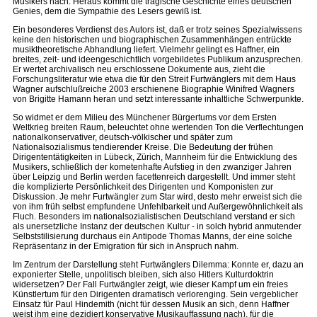
Musikers nach. Heraus kommt die tragische Geschichte eines deutschen
Genies, dem die Sympathie des Lesers gewiß ist.
Ein besonderes Verdienst des Autors ist, daß er trotz seines Spezialwissens
keine den historischen und biographischen Zusammenhängen entrückte
musiktheoretische Abhandlung liefert. Vielmehr gelingt es Haffner, ein
breites, zeit- und ideengeschichtlich vorgebildetes Publikum anzusprechen.
Er wertet archivalisch neu erschlossene Dokumente aus, zieht die
Forschungsliteratur wie etwa die für den Streit Furtwänglers mit dem Haus
Wagner aufschlußreiche 2003 erschienene Biographie Winifred Wagners
von Brigitte Hamann heran und setzt interessante inhaltliche Schwerpunkte.
So widmet er dem Milieu des Münchener Bürgertums vor dem Ersten
Weltkrieg breiten Raum, beleuchtet ohne wertenden Ton die Verflechtungen
nationalkonservativer, deutsch-völkischer und später zum
Nationalsozialismus tendierender Kreise. Die Bedeutung der frühen
Dirigententätigkeiten in Lübeck, Zürich, Mannheim für die Entwicklung des
Musikers, schließlich der kometenhafte Aufstieg in den zwanziger Jahren
über Leipzig und Berlin werden facettenreich dargestellt. Und immer steht
die komplizierte Persönlichkeit des Dirigenten und Komponisten zur
Diskussion. Je mehr Furtwängler zum Star wird, desto mehr erweist sich die
von ihm früh selbst empfundene Unfehlbarkeit und Außergewöhnlichkeit als
Fluch. Besonders im nationalsozialistischen Deutschland verstand er sich
als unersetzliche Instanz der deutschen Kultur - in solch hybrid anmutender
Selbststilisierung durchaus ein Antipode Thomas Manns, der eine solche
Repräsentanz in der Emigration für sich in Anspruch nahm.
Im Zentrum der Darstellung steht Furtwänglers Dilemma: Konnte er, dazu an
exponierter Stelle, unpolitisch bleiben, sich also Hitlers Kulturdoktrin
widersetzen? Der Fall Furtwängler zeigt, wie dieser Kampf um ein freies
Künstlertum für den Dirigenten dramatisch verlorenging. Sein vergeblicher
Einsatz für Paul Hindemith (nicht für dessen Musik an sich, denn Haffner
weist ihm eine dezidiert konservative Musikauffassung nach), für die