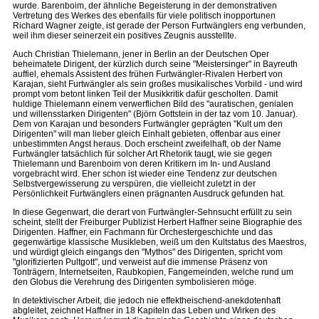
wurde. Barenboim, der ähnliche Begeisterung in der demonstrativen
Vertretung des Werkes des ebenfalls für viele politisch inopportunen
Richard Wagner zeigte, ist gerade der Person Furtwänglers eng verbunden,
weil ihm dieser seinerzeit ein positives Zeugnis ausstellte.
Auch Christian Thielemann, jener in Berlin an der Deutschen Oper
beheimatete Dirigent, der kürzlich durch seine "Meistersinger" in Bayreuth
auffiel, ehemals Assistent des frühen Furtwängler-Rivalen Herbert von
Karajan, sieht Furtwängler als sein großes musikalisches Vorbild - und wird
prompt vom betont linken Teil der Musikkritik dafür gescholten. Damit
huldige Thielemann einem verwerflichen Bild des "auratischen, genialen
und willensstarken Dirigenten" (Björn Gottstein in der taz vom 10. Januar).
Dem von Karajan und besonders Furtwängler geprägten "Kult um den
Dirigenten" will man lieber gleich Einhalt gebieten, offenbar aus einer
unbestimmten Angst heraus. Doch erscheint zweifelhaft, ob der Name
Furtwängler tatsächlich für solcher Art Rhetorik taugt, wie sie gegen
Thielemann und Barenboim von deren Kritikern im In- und Ausland
vorgebracht wird. Eher schon ist wieder eine Tendenz zur deutschen
Selbstvergewisserung zu verspüren, die vielleicht zuletzt in der
Persönlichkeit Furtwänglers einen prägnanten Ausdruck gefunden hat.
In diese Gegenwart, die derart von Furtwängler-Sehnsucht erfüllt zu sein
scheint, stellt der Freiburger Publizist Herbert Haffner seine Biographie des
Dirigenten. Haffner, ein Fachmann für Orchestergeschichte und das
gegenwärtige klassische Musikleben, weiß um den Kultstatus des Maestros,
und würdigt gleich eingangs den "Mythos" des Dirigenten, spricht vom
"glorifizierten Pultgott", und verweist auf die immense Präsenz von
Tonträgern, Internetseiten, Raubkopien, Fangemeinden, welche rund um
den Globus die Verehrung des Dirigenten symbolisieren möge.
In detektivischer Arbeit, die jedoch nie effektheischend-anekdotenhaft
abgleitet, zeichnet Haffner in 18 Kapiteln das Leben und Wirken des