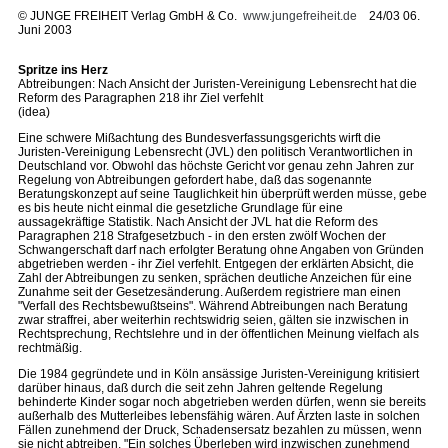
©
JUNGE FREIHEIT Verlag GmbH & Co.
www.jungefreiheit.de
24/03 06.
Juni 2003
Spritze ins Herz
Abtreibungen: Nach Ansicht der Juristen-Vereinigung Lebensrecht hat die
Reform des Paragraphen 218 ihr Ziel verfehlt
(idea)
Eine schwere Mißachtung des Bundesverfassungsgerichts wirft die
Juristen-Vereinigung Lebensrecht (JVL) den politisch Verantwortlichen in
Deutschland vor. Obwohl das höchste Gericht vor genau zehn Jahren zur
Regelung von Abtreibungen gefordert habe, daß das sogenannte
Beratungskonzept auf seine Tauglichkeit hin überprüft werden müsse, gebe
es bis heute nicht einmal die gesetzliche Grundlage für eine
aussagekräftige Statistik. Nach Ansicht der JVL hat die Reform des
Paragraphen 218 Strafgesetzbuch - in den ersten zwölf Wochen der
Schwangerschaft darf nach erfolgter Beratung ohne Angaben von Gründen
abgetrieben werden - ihr Ziel verfehlt. Entgegen der erklärten Absicht, die
Zahl der Abtreibungen zu senken, sprächen deutliche Anzeichen für eine
Zunahme seit der Gesetzesänderung. Außerdem registriere man einen
"Verfall des Rechtsbewußtseins". Während Abtreibungen nach Beratung
zwar straffrei, aber weiterhin rechtswidrig seien, gälten sie inzwischen in
Rechtsprechung, Rechtslehre und in der öffentlichen Meinung vielfach als
rechtmäßig.
Die 1984 gegründete und in Köln ansässige Juristen-Vereinigung kritisiert
darüber hinaus, daß durch die seit zehn Jahren geltende Regelung
behinderte Kinder sogar noch abgetrieben werden dürfen, wenn sie bereits
außerhalb des Mutterleibes lebensfähig wären. Auf Ärzten laste in solchen
Fällen zunehmend der Druck, Schadensersatz bezahlen zu müssen, wenn
sie nicht abtreiben. "Ein solches Überleben wird inzwischen zunehmend