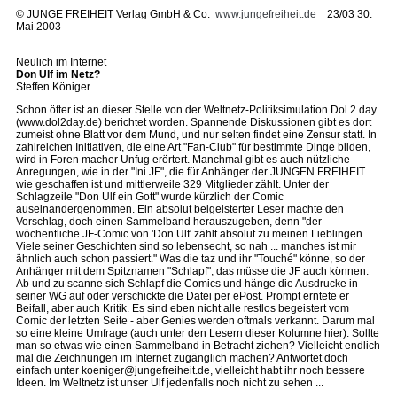
©
JUNGE FREIHEIT Verlag GmbH & Co.
www.jungefreiheit.de
23/03 30.
Mai 2003
Neulich im Internet
Don Ulf im Netz?
Steffen Königer
Schon öfter ist an dieser Stelle von der Weltnetz-Politiksimulation Dol 2 day
(www.dol2day.de) berichtet worden. Spannende Diskussionen gibt es dort
zumeist ohne Blatt vor dem Mund, und nur selten findet eine Zensur statt. In
zahlreichen Initiativen, die eine Art "Fan-Club" für bestimmte Dinge bilden,
wird in Foren macher Unfug erörtert. Manchmal gibt es auch nützliche
Anregungen, wie in der "Ini JF", die für Anhänger der JUNGEN FREIHEIT
wie geschaffen ist und mittlerweile 329 Mitglieder zählt. Unter der
Schlagzeile "Don Ulf ein Gott" wurde kürzlich der Comic
auseinandergenommen. Ein absolut beigeisterter Leser machte den
Vorschlag, doch einen Sammelband herauszugeben, denn "der
wöchentliche JF-Comic von 'Don Ulf' zählt absolut zu meinen Lieblingen.
Viele seiner Geschichten sind so lebensecht, so nah ... manches ist mir
ähnlich auch schon passiert." Was die taz und ihr "Touché" könne, so der
Anhänger mit dem Spitznamen "Schlapf", das müsse die JF auch können.
Ab und zu scanne sich Schlapf die Comics und hänge die Ausdrucke in
seiner WG auf oder verschickte die Datei per ePost. Prompt erntete er
Beifall, aber auch Kritik. Es sind eben nicht alle restlos begeistert vom
Comic der letzten Seite - aber Genies werden oftmals verkannt. Darum mal
so eine kleine Umfrage (auch unter den Lesern dieser Kolumne hier): Sollte
man so etwas wie einen Sammelband in Betracht ziehen? Vielleicht endlich
mal die Zeichnungen im Internet zugänglich machen? Antwortet doch
einfach unter koeniger@jungefreiheit.de, vielleicht habt ihr noch bessere
Ideen. Im Weltnetz ist unser Ulf jedenfalls noch nicht zu sehen ...