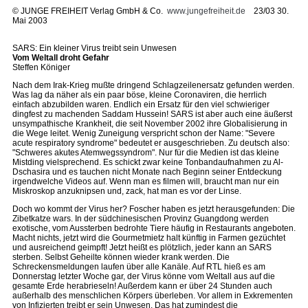
©
JUNGE FREIHEIT Verlag GmbH & Co.
www.jungefreiheit.de
23/03 30.
Mai 2003
SARS: Ein kleiner Virus treibt sein Unwesen
Vom Weltall droht Gefahr
Steffen Königer
Nach dem Irak-Krieg mußte dringend Schlagzeilenersatz gefunden werden.
Was lag da näher als ein paar böse, kleine Coronaviren, die herrlich
einfach abzubilden waren. Endlich ein Ersatz für den viel schwieriger
dingfest zu machenden Saddam Hussein! SARS ist aber auch eine äußerst
unsympathische Krankheit, die seit November 2002 ihre Globalisierung in
die Wege leitet. Wenig Zuneigung verspricht schon der Name: "Severe
acute respiratory syndrome" bedeutet er ausgeschrieben. Zu deutsch also:
"Schweres akutes Atemwegssyndrom". Nur für die Medien ist das kleine
Mistding vielsprechend. Es schickt zwar keine Tonbandaufnahmen zu Al-
Dschasira und es tauchen nicht Monate nach Beginn seiner Entdeckung
irgendwelche Videos auf. Wenn man es filmen will, braucht man nur ein
Miskroskop anzuknipsen und, zack, hat man es vor der Linse.
Doch wo kommt der Virus her? Foscher haben es jetzt herausgefunden: Die
Zibetkatze wars. In der südchinesischen Provinz Guangdong werden
exotische, vom Aussterben bedrohte Tiere häufig in Restaurants angeboten.
Macht nichts, jetzt wird die Gourmetmietz halt künftig in Farmen gezüchtet
und ausreichend geimpft! Jetzt heißt es plötzlich, jeder kann an SARS
sterben. Selbst Geheilte können wieder krank werden. Die
Schreckensmeldungen laufen über alle Kanäle. Auf RTL hieß es am
Donnerstag letzter Woche gar, der Virus könne vom Weltall aus auf die
gesamte Erde herabrieseln! Außerdem kann er über 24 Stunden auch
außerhalb des menschlichen Körpers überleben. Vor allem in Exkrementen
von Infizierten treibt er sein Unwesen. Das hat zumindest die