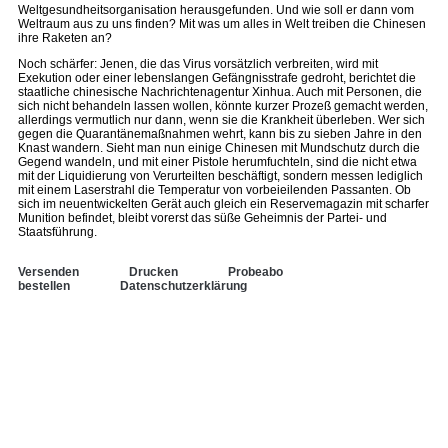
Weltgesundheitsorganisation herausgefunden. Und wie soll er dann vom
Weltraum aus zu uns finden? Mit was um alles in Welt treiben die Chinesen
ihre Raketen an?
Noch schärfer: Jenen, die das Virus vorsätzlich verbreiten, wird mit
Exekution oder einer lebenslangen Gefängnisstrafe gedroht, berichtet die
staatliche chinesische Nachrichtenagentur Xinhua. Auch mit Personen, die
sich nicht behandeln lassen wollen, könnte kurzer Prozeß gemacht werden,
allerdings vermutlich nur dann, wenn sie die Krankheit überleben. Wer sich
gegen die Quarantänemaßnahmen wehrt, kann bis zu sieben Jahre in den
Knast wandern. Sieht man nun einige Chinesen mit Mundschutz durch die
Gegend wandeln, und mit einer Pistole herumfuchteln, sind die nicht etwa
mit der Liquidierung von Verurteilten beschäftigt, sondern messen lediglich
mit einem Laserstrahl die Temperatur von vorbeieilenden Passanten. Ob
sich im neuentwickelten Gerät auch gleich ein Reservemagazin mit scharfer
Munition befindet, bleibt vorerst das süße Geheimnis der Partei- und
Staatsführung.
Versenden
Drucken
Probeabo
bestellen
Datenschutzerklärung