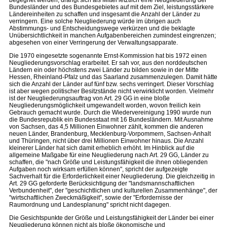
begegnet werden, drängt sich als Mittel letztlich eine Neugliederung der
Bundesländer und des Bundesgebietes auf mit dem Ziel, leistungsstärkere
Ländereinheiten zu schaffen und insgesamt die Anzahl der Länder zu
verringern. Eine solche Neugliederung würde im übrigen auch
Abstimmungs- und Entscheidungswege verkürzen und die beklagte
Unübersichtlichkeit in manchen Aufgabenbereichen zumindest eingrenzen;
abgesehen von einer Verringerung der Verwaltungsapparate.
Die 1970 eingesetzte sogenannte Ernst-Kommission hat bis 1972 einen
Neugliederungsvorschlag erarbeitet. Er sah vor, aus den norddeutschen
Ländern ein oder höchstens zwei Länder zu bilden sowie in der Mitte
Hessen, Rheinland-Pfalz und das Saarland zusammenzulegen. Damit hätte
sich die Anzahl der Länder auf fünf bzw. sechs verringert. Dieser Vorschlag
ist aber wegen politischer Besitzstände nicht verwirklicht worden. Vielmehr
ist der Neugliederungsauftrag von Art. 29 GG in eine bloße
Neugliederungsmöglichkeit umgewandelt worden, wovon freilich kein
Gebrauch gemacht wurde. Durch die Wiedervereinigung 1990 wurde nun
die Bundesrepublik ein Bundesstaat mit 16 Bundesländern. Mit Ausnahme
von Sachsen, das 4,5 Millionen Einwohner zählt, kommen die anderen
neuen Länder, Brandenburg, Mecklenburg-Vorpommern, Sachsen-Anhalt
und Thüringen, nicht über drei Millionen Einwohner hinaus. Die Anzahl
kleinerer Länder hat sich damit erheblich erhöht. Im Hinblick auf die
allgemeine Maßgabe für eine Neugliederung nach Art. 29 GG, Länder zu
schaffen, die "nach Größe und Leistungsfähigkeit die ihnen obliegenden
Aufgaben noch wirksam erfüllen können", spricht der aufgezeigte
Sachverhalt für die Erforderlichkeit einer Neugliederung. Die gleichzeitig in
Art. 29 GG geforderte Berücksichtigung der "landsmannschaftlichen
Verbundenheit", der "geschichtlichen und kulturellen Zusammenhänge", der
"wirtschaftlichen Zweckmäßigkeit", sowie der "Erfordernisse der
Raumordnung und Landesplanung" spricht nicht dagegen.
Die Gesichtspunkte der Größe und Leistungsfähigkeit der Länder bei einer
Neugliederung können nicht als bloße ökonomische und