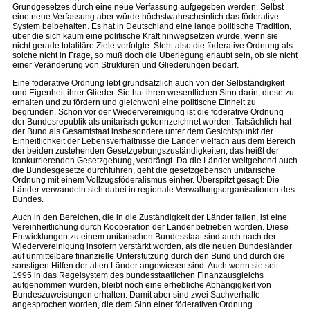
Grundgesetzes durch eine neue Verfassung aufgegeben werden. Selbst
eine neue Verfassung aber würde höchstwahrscheinlich das föderative
System beibehalten. Es hat in Deutschland eine lange politische Tradition,
über die sich kaum eine politische Kraft hinwegsetzen würde, wenn sie
nicht gerade totalitäre Ziele verfolgte. Steht also die föderative Ordnung als
solche nicht in Frage, so muß doch die Überlegung erlaubt sein, ob sie nicht
einer Veränderung von Strukturen und Gliederungen bedarf.
Eine föderative Ordnung lebt grundsätzlich auch von der Selbständigkeit
und Eigenheit ihrer Glieder. Sie hat ihren wesentlichen Sinn darin, diese zu
erhalten und zu fördern und gleichwohl eine politische Einheit zu
begründen. Schon vor der Wiedervereinigung ist die föderative Ordnung
der Bundesrepublik als unitarisch gekennzeichnet worden. Tatsächlich hat
der Bund als Gesamtstaat insbesondere unter dem Gesichtspunkt der
Einheitlichkeit der Lebensverhältnisse die Länder vielfach aus dem Bereich
der beiden zustehenden Gesetzgebungszuständigkeiten, das heißt der
konkurrierenden Gesetzgebung, verdrängt. Da die Länder weitgehend auch
die Bundesgesetze durchführen, geht die gesetzgeberisch unitarische
Ordnung mit einem Vollzugsföderalismus einher. Überspitzt gesagt: Die
Länder verwandeln sich dabei in regionale Verwaltungsorganisationen des
Bundes.
Auch in den Bereichen, die in die Zuständigkeit der Länder fallen, ist eine
Vereinheitlichung durch Kooperation der Länder betrieben worden. Diese
Entwicklungen zu einem unitarischen Bundesstaat sind auch nach der
Wiedervereinigung insofern verstärkt worden, als die neuen Bundesländer
auf unmittelbare finanzielle Unterstützung durch den Bund und durch die
sonstigen Hilfen der alten Länder angewiesen sind. Auch wenn sie seit
1995 in das Regelsystem des bundesstaatlichen Finanzausgleichs
aufgenommen wurden, bleibt noch eine erhebliche Abhängigkeit von
Bundeszuweisungen erhalten. Damit aber sind zwei Sachverhalte
angesprochen worden, die dem Sinn einer föderativen Ordnung