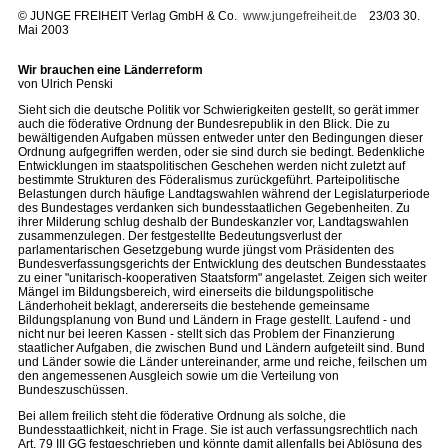
©
JUNGE FREIHEIT Verlag GmbH & Co.
www.jungefreiheit.de
23/03 30.
Mai 2003
Wir brauchen eine Länderreform
von Ulrich Penski
Sieht sich die deutsche Politik vor Schwierigkeiten gestellt, so gerät immer
auch die föderative Ordnung der Bundesrepublik in den Blick. Die zu
bewältigenden Aufgaben müssen entweder unter den Bedingungen dieser
Ordnung aufgegriffen werden, oder sie sind durch sie bedingt. Bedenkliche
Entwicklungen im staatspolitischen Geschehen werden nicht zuletzt auf
bestimmte Strukturen des Föderalismus zurückgeführt. Parteipolitische
Belastungen durch häufige Landtagswahlen während der Legislaturperiode
des Bundestages verdanken sich bundesstaatlichen Gegebenheiten. Zu
ihrer Milderung schlug deshalb der Bundeskanzler vor, Landtagswahlen
zusammenzulegen. Der festgestellte Bedeutungsverlust der
parlamentarischen Gesetzgebung wurde jüngst vom Präsidenten des
Bundesverfassungsgerichts der Entwicklung des deutschen Bundesstaates
zu einer "unitarisch-kooperativen Staatsform" angelastet. Zeigen sich weiter
Mängel im Bildungsbereich, wird einerseits die bildungspolitische
Länderhoheit beklagt, andererseits die bestehende gemeinsame
Bildungsplanung von Bund und Ländern in Frage gestellt. Laufend - und
nicht nur bei leeren Kassen - stellt sich das Problem der Finanzierung
staatlicher Aufgaben, die zwischen Bund und Ländern aufgeteilt sind. Bund
und Länder sowie die Länder untereinander, arme und reiche, feilschen um
den angemessenen Ausgleich sowie um die Verteilung von
Bundeszuschüssen.
Bei allem freilich steht die föderative Ordnung als solche, die
Bundesstaatlichkeit, nicht in Frage. Sie ist auch verfassungsrechtlich nach
Art. 79 III GG festgeschrieben und könnte damit allenfalls bei Ablösung des