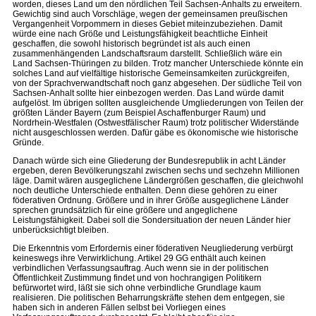
worden, dieses Land um den nördlichen Teil Sachsen-Anhalts zu erweitern.
Gewichtig sind auch Vorschläge, wegen der gemeinsamen preußischen
Vergangenheit Vorpommern in dieses Gebiet miteinzubeziehen. Damit
würde eine nach Größe und Leistungsfähigkeit beachtliche Einheit
geschaffen, die sowohl historisch begründet ist als auch einen
zusammenhängenden Landschaftsraum darstellt. Schließlich wäre ein
Land Sachsen-Thüringen zu bilden. Trotz mancher Unterschiede könnte ein
solches Land auf vielfältige historische Gemeinsamkeiten zurückgreifen,
von der Sprachverwandtschaft noch ganz abgesehen. Der südliche Teil von
Sachsen-Anhalt sollte hier einbezogen werden. Das Land würde damit
aufgelöst. Im übrigen sollten ausgleichende Umgliederungen von Teilen der
größten Länder Bayern (zum Beispiel Aschaffenburger Raum) und
Nordrhein-Westfalen (Ostwestfälischer Raum) trotz politischer Widerstände
nicht ausgeschlossen werden. Dafür gäbe es ökonomische wie historische
Gründe.
Danach würde sich eine Gliederung der Bundesrepublik in acht Länder
ergeben, deren Bevölkerungszahl zwischen sechs und sechzehn Millionen
läge. Damit wären ausgeglichene Ländergrößen geschaffen, die gleichwohl
noch deutliche Unterschiede enthalten. Denn diese gehören zu einer
föderativen Ordnung. Größere und in ihrer Größe ausgeglichene Länder
sprechen grundsätzlich für eine größere und angeglichene
Leistungsfähigkeit. Dabei soll die Sondersituation der neuen Länder hier
unberücksichtigt bleiben.
Die Erkenntnis vom Erfordernis einer föderativen Neugliederung verbürgt
keineswegs ihre Verwirklichung. Artikel 29 GG enthält auch keinen
verbindlichen Verfassungsauftrag. Auch wenn sie in der politischen
Öffentlichkeit Zustimmung findet und von hochrangigen Politikern
befürwortet wird, läßt sie sich ohne verbindliche Grundlage kaum
realisieren. Die politischen Beharrungskräfte stehen dem entgegen, sie
haben sich in anderen Fällen selbst bei Vorliegen eines