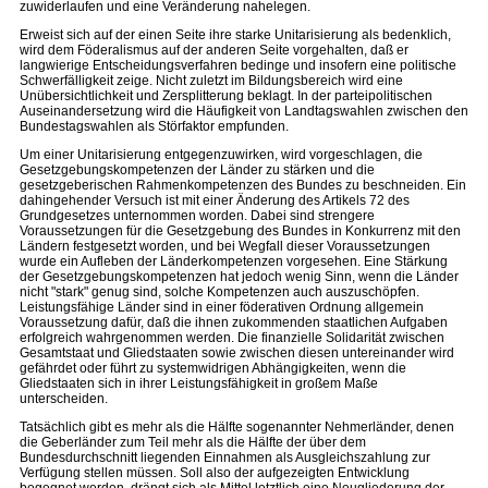
zuwiderlaufen und eine Veränderung nahelegen.
Erweist sich auf der einen Seite ihre starke Unitarisierung als bedenklich,
wird dem Föderalismus auf der anderen Seite vorgehalten, daß er
langwierige Entscheidungsverfahren bedinge und insofern eine politische
Schwerfälligkeit zeige. Nicht zuletzt im Bildungsbereich wird eine
Unübersichtlichkeit und Zersplitterung beklagt. In der parteipolitischen
Auseinandersetzung wird die Häufigkeit von Landtagswahlen zwischen den
Bundestagswahlen als Störfaktor empfunden.
Um einer Unitarisierung entgegenzuwirken, wird vorgeschlagen, die
Gesetzgebungskompetenzen der Länder zu stärken und die
gesetzgeberischen Rahmenkompetenzen des Bundes zu beschneiden. Ein
dahingehender Versuch ist mit einer Änderung des Artikels 72 des
Grundgesetzes unternommen worden. Dabei sind strengere
Voraussetzungen für die Gesetzgebung des Bundes in Konkurrenz mit den
Ländern festgesetzt worden, und bei Wegfall dieser Voraussetzungen
wurde ein Aufleben der Länderkompetenzen vorgesehen. Eine Stärkung
der Gesetzgebungskompetenzen hat jedoch wenig Sinn, wenn die Länder
nicht "stark" genug sind, solche Kompetenzen auch auszuschöpfen.
Leistungsfähige Länder sind in einer föderativen Ordnung allgemein
Voraussetzung dafür, daß die ihnen zukommenden staatlichen Aufgaben
erfolgreich wahrgenommen werden. Die finanzielle Solidarität zwischen
Gesamtstaat und Gliedstaaten sowie zwischen diesen untereinander wird
gefährdet oder führt zu systemwidrigen Abhängigkeiten, wenn die
Gliedstaaten sich in ihrer Leistungsfähigkeit in großem Maße
unterscheiden.
Tatsächlich gibt es mehr als die Hälfte sogenannter Nehmerländer, denen
die Geberländer zum Teil mehr als die Hälfte der über dem
Bundesdurchschnitt liegenden Einnahmen als Ausgleichszahlung zur
Verfügung stellen müssen. Soll also der aufgezeigten Entwicklung