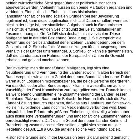
betriebswirtschaftliche Sicht gegenüber der politisch-historischen
abgewertet werden. Vielmehr müssen sich beide Maßgaben ergänzen und
verbinden. Eine politische Einheit, die aus historischen,
landsmannschaftlichen und sozialen Gründen bei der Bevölkerung
legitimiert ist, kann diese Legitimation nicht auf Dauer erhalten, wenn sie
nicht in der Lage ist, ihre staatlichen Aufgaben auch in ökonomischer
Hinsicht zu erfüllen. Auf den Gesichtspunkt der Leistungsfähigkeit im
Zusammenhang mit Größe läßt sich deshalb nicht verzichten. Diese
Maßgabe hat in dreierlei Beziehung Bedeutung: 1. Sie verspricht die
Bewahrung der Selbständigkeit der einzelnen Länder gegenüber dem
Gesamtstaat. 2. Sie schafft die Voraussetzungen für ein ausgewogenes
Verhältnis der Länder untereinander. 3. Schließlich kann sie gewährleisten,
daß die Länder auch im Rahmen der Europäischen Union ihr Gewicht
erhalten und geltend machen können.
Berücksichtigt man die angeführten Maßgaben, legt sich eine
Neugliederung und Verringerung der Länder sowohl im alten Bereich der
Bundesrepublik wie auch im Gebiet der neuen Bundesländer nahe. Dabei
wären auch Lösungen miteinzubeziehen, die beide Bereiche übergreifen.
Für das Gebiet der alten Bundesrepublik kann im wesentlichen auf die
Vorschläge der Ernst-Kommission zurückgegriffen werden. Danach kommt
als weitgehend unumstritten eine Zusammenlegung der Länder Hessen,
Rheinland-Pfalz und Saarland in Betracht. Im Norden ließe sich die Zwei-
Länder-Lösung dadurch ergänzen, daß das aus Hamburg und Schleswig-
Holstein zu bildende Land noch mit Mecklenburg verbunden wird. Dies
entspräche dem Erfordernis größerer Einheiten, gleichzeitig würden aber
auch historische Verklammerungen und landschaftliche Zusammenhänge
berücksichtigt werden. Daß sich im Gebiet der neuen Länder Berlin und
Brandenburg zusammenschließen sollten, ergibt sich schon aus der
Regelung des Art. 118 a GG, die auf eine solche Verbindung abzielt.
Historische Gründe sind in der Diskussion bereits dafür geltend gemacht