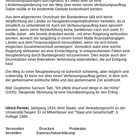
Verfassungsauftrages durchgesetzt. Es bleibt aber für eine
Länderneugliederung nur der Weg über einen neuen Verfassungsauftrag .
Dabei müßte er für bestimmte Gebiete konkretisiert werden.
Aus dem allgemeinen Grundsatz der Bundestreue läßt sich keine
Verpflichtung der Länder zu Neugliederungsmaßnahmen herleiten, da er
inhaltlich zu unbestimmt ist. Auch ein Verfassungsauftrag kann ignoriert
werden, wenn seine Nichterfüllung keine Sanktionen nach sich zieht. Er
müßte daher - wie bereits diskutiert wurde - mit einer Regelung verbunden
werden, wonach die langjährig in einem hohen Maße finanzabhängigen
Länder aus dem Finanzausgleich herausfallen, wenn sie sich einem
möglichen Zusammenschluß verweigern. Vermutlich wäre eine solche
Regelung wirksamer als eine Ermächtigung, in entsprechenden Fällen eine
Neugliederung durch Bundesgesetz vorzunehmen. Dies würde auch den
Grundsätzen einer föderativen Verbindung widerstreiten, die auf Einigung
baut.
Der Weg zu einer Neugliederung ist sicherlich schwierig, aber möglich und
notwendig. Er kann nur über einen Verfassungsauftrag gehen, in dem sich
der gemeinsame politische Wille und das gemeinsame Ziel ausdrückt.
Bild: Guglielmo Sansoni Tato, "Ich pfeife drauf und steige in die Höhe"
(1935): Steigende Stimmung ist eine Grundbedingung für den Erfolg
Ulrich Penski
, Jahrgang 1934, lehrt Staats- und Verwaltungsrecht an der
Universität Siegen. Er ist Mitverfasser von "Staat und Gesellschaft", 6.
Auflage 1986.
Versenden
Drucken
Probeabo
bestellen
Datenschutzerklärung