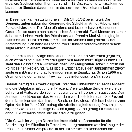
groß wie Sachsen oder Thüringen und in 13 Distrikte unterteilt ist, kann es
bis zu drei Stunden dauern, um in die jeweilige Distrikthauptstadt zu
kommen.
Im Dezember kam es zu Unruhen in Dili (JF 51/02 berichtete). Die
Demonstranten gaben der Regierung die Schuld an Armut, Arbeits- und
Perspektivlosigkeit. Der Mob plünderte und brandschatzte Häuser und
Geschäfte, so auch einen australischen Supermarkt. Zwei Menschen kamen
dabei ums Leben. Auch das Privathaus von Premier Mari Alkatiri ging in
Flammen auf. Er ist der einzige Muslim im Kabinett und jemenitischer
Abstammung. "Ich habe das schon zwei Stunden vorher kommen sehen",
sagte Alkatiri in einem Interview.
Seine unmittelbare Sorge habe aber der nationalen Sicherheit gegolten,
auch wenn er sein Haus "wieder ganz neu bauen muß", fügte er hinzu. Er
sieht den Grund für die wirtschaftlichen Schwierigkeiten jedoch nicht in der
Politik seiner Regierung. "Das ist die Erbschaft aus den Jahrzehnten zuvor",
sagte er mit Anspielung auf die indonesische Besatzung. Schon 1996 war
Osttimor eine der ärmsten Provinzen des indonesischen Archipels.
Damals betrug die Arbeitslosigkeit unter den Einheimischen sechs Prozent
und die Unterbeschäftigung elf Prozent. Viele wichtige Berufe, wie die der
Lehrer und Ärzte, wurden von eingewanderten Indonesiern ausgeübt. Dem
Zerstörungsfeldzug um das Referendum von 1999 fielen dann 80 Prozent
der Infrastruktur und damit weite Bereiche des wirtschaftlichen Lebens zum
Opfer. Noch im Jahr 2001 betrug die Arbeitslosigkeit siebzig Prozent, derzeit
ist jeder Zweite ohne richtige Beschäftigung. Grund genug für Studenten
ohne Zukunftsaussichten, auf die Straße zu gehen.
"Die Gewalt im vorigen Dezember kann nicht als Barometer für die
Beurteilung der Situation in Timor Leste hergenommen werden", sagte der
Präsident in seiner Ansprache. In der Tat betrachten Beobachter die