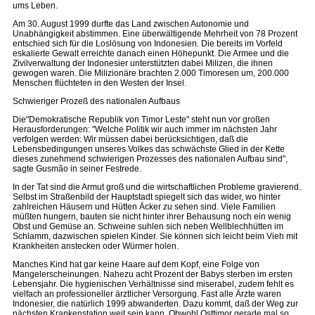
ums Leben.
Am 30. August 1999 durfte das Land zwischen Autonomie und
Unabhängigkeit abstimmen. Eine überwältigende Mehrheit von 78 Prozent
entschied sich für die Loslösung von Indonesien. Die bereits im Vorfeld
eskalierte Gewalt erreichte danach einen Höhepunkt. Die Armee und die
Zivilverwaltung der Indonesier unterstützten dabei Milizen, die ihnen
gewogen waren. Die Milizionäre brachten 2.000 Timoresen um, 200.000
Menschen flüchteten in den Westen der Insel.
Schwieriger Prozeß des nationalen Aufbaus
Die"Demokratische Republik von Timor Leste" steht nun vor großen
Herausforderungen: "Welche Politik wir auch immer im nächsten Jahr
verfolgen werden: Wir müssen dabei berücksichtigen, daß die
Lebensbedingungen unseres Volkes das schwächste Glied in der Kette
dieses zunehmend schwierigen Prozesses des nationalen Aufbau sind",
sagte Gusmão in seiner Festrede.
In der Tat sind die Armut groß und die wirtschaftlichen Probleme gravierend.
Selbst im Straßenbild der Hauptstadt spiegelt sich das wider, wo hinter
zahlreichen Häusern und Hütten Äcker zu sehen sind. Viele Familien
müßten hungern, bauten sie nicht hinter ihrer Behausung noch ein wenig
Obst und Gemüse an. Schweine suhlen sich neben Wellblechhütten im
Schlamm, dazwischen spielen Kinder. Sie können sich leicht beim Vieh mit
Krankheiten anstecken oder Würmer holen.
Manches Kind hat gar keine Haare auf dem Kopf, eine Folge von
Mangelerscheinungen. Nahezu acht Prozent der Babys sterben im ersten
Lebensjahr. Die hygienischen Verhältnisse sind miserabel, zudem fehlt es
vielfach an professioneller ärztlicher Versorgung. Fast alle Ärzte waren
Indonesier, die natürlich 1999 abwanderten. Dazu kommt, daß der Weg zur
nächsten Krankenstation weit sein kann. Obwohl Osttimor gerade mal so