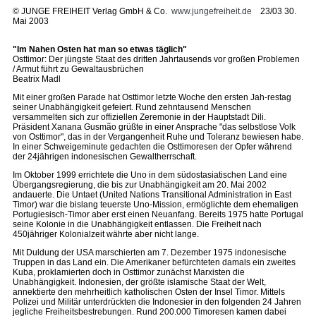
©
JUNGE FREIHEIT Verlag GmbH & Co.
www.jungefreiheit.de
23/03 30.
Mai 2003
"Im Nahen Osten hat man so etwas täglich"
Osttimor: Der jüngste Staat des dritten Jahrtausends vor großen Problemen
/ Armut führt zu Gewaltausbrüchen
Beatrix Madl
Mit einer großen Parade hat Osttimor letzte Woche den ersten Jah-restag
seiner Unabhängigkeit gefeiert. Rund zehntausend Menschen
versammelten sich zur offiziellen Zeremonie in der Hauptstadt Dili.
Präsident Xanana Gusmão grüßte in einer Ansprache "das selbstlose Volk
von Osttimor", das in der Vergangenheit Ruhe und Toleranz bewiesen habe.
In einer Schweigeminute gedachten die Osttimoresen der Opfer während
der 24jährigen indonesischen Gewaltherrschaft.
Im Oktober 1999 errichtete die Uno in dem südostasiatischen Land eine
Übergangsregierung, die bis zur Unabhängigkeit am 20. Mai 2002
andauerte. Die Untaet (United Nations Transitional Administration in East
Timor) war die bislang teuerste Uno-Mission, ermöglichte dem ehemaligen
Portugiesisch-Timor aber erst einen Neuanfang. Bereits 1975 hatte Portugal
seine Kolonie in die Unabhängigkeit entlassen. Die Freiheit nach
450jähriger Kolonialzeit währte aber nicht lange.
Mit Duldung der USA marschierten am 7. Dezember 1975 indonesische
Truppen in das Land ein. Die Amerikaner befürchteten damals ein zweites
Kuba, proklamierten doch in Osttimor zunächst Marxisten die
Unabhängigkeit. Indonesien, der größte islamische Staat der Welt,
annektierte den mehrheitlich katholischen Osten der Insel Timor. Mittels
Polizei und Militär unterdrückten die Indonesier in den folgenden 24 Jahren
jegliche Freiheitsbestrebungen. Rund 200.000 Timoresen kamen dabei