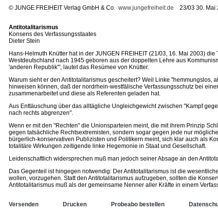
©
JUNGE FREIHEIT Verlag GmbH & Co.
www.jungefreiheit.de
23/03 30. Mai 
Antitotalitarismus
Konsens des Verfassungsstaates
Dieter Stein
Hans-Helmuth Knütter hat in der JUNGEN FREIHEIT (21/03, 16. Mai 2003) die Tot
Westdeutschland nach 1945 geboren aus der doppelten Lehre aus Kommunismus un
'anderen Republik'", lautet das Resümee von Knütter.
Warum sieht er den Antitotalitarismus gescheitert? Weil Linke "hemmungslos, ab
hinweisen können, daß der nordrhein-westfälische Verfassungsschutz bei ein
zusammenarbeitet und diese als Referenten geladen hat.
Aus Enttäuschung über das alltägliche Ungleichgewicht zwischen "Kampf gegen 
nach rechts abgrenzen".
Wenn er mit den "Rechten" die Unionsparteien meint, die mit ihrem Prinzip Sch
gegen tatsächliche Rechtsextremisten, sondern sogar gegen jede nur mögliche 
bürgerlich-konservativen Publizisten und Politikern meint, sich klar auch als K
totalitäre Wirkungen zeitigende linke Hegemonie in Staat und Gesellschaft.
Leidenschaftlich widersprechen muß man jedoch seiner Absage an den Antitotal
Das Gegenteil ist hingegen notwendig: Der Antitotalitarismus ist die wesentlic
wollen, vorzugehen. Statt den Antitotalitarismus aufzugeben, sollten die Konse
Antitotalitarismus muß als der gemeinsame Nenner aller Kräfte in einem Verfas
Versenden
Drucken
Probeabo bestellen
Datenschu