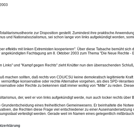
2003
alitarismustheorie zur Disposition gestellt. Zumindest ihre praktische Anwendung 
d Nationalsozialismus, sei schon lange von links aufgekündigt worden, somit "der 
er effektiv mit linken Extremisten kooperieren". Über diese Tatsache bemüht sich d
er angekündigten Fachtagung am 8. Oktober 2003 zum Thema "Die Neue Rechte - E
Links" und "Kampf gegen Rechts" zieht Knütter nun den überraschenden Schluß, di
luß machen sollten, daß rechts von CDU/CSU keine demokratisch legitimierte Kraft g
vernünftige konservative oder rechte Alternative vorgehen, als dies SPD-Verantw
onservative oder Rechte zu bekennen statt immer wolkig von "Mitte" zu reden. Diese
itarismus, der, weil er von links aufgekündigt werde, nun auch locker rechts übe
he Grundentscheidung eines freiheitlichen Gemeinwesens. Er beinhaltete die Notwendi
rvativen, die Rechten diese Frage viel entschiedener zu einer Auseinandersetzung m
sungsstaat verteidigt werden. Gerade weil im Namen eines gelegentlich mißbräuchl
tzerklärung