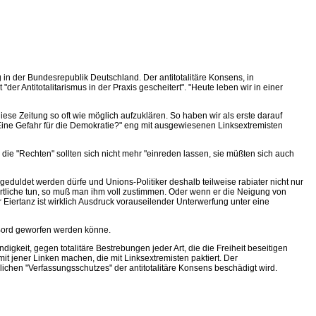
in der Bundesrepublik Deutschland. Der antitotalitäre Konsens, in
Antitotalitarismus in der Praxis gescheitert". "Heute leben wir in einer
iese Zeitung so oft wie möglich aufzuklären. So haben wir als erste darauf
ine Gefahr für die Demokratie?" eng mit ausgewiesenen Linksextremisten
e "Rechten" sollten sich nicht mehr "einreden lassen, sie müßten sich auch
eduldet werden dürfe und Unions-Politiker deshalb teilweise rabiater nicht nur
ortliche tun, so muß man ihm voll zustimmen. Oder wenn er die Neigung von
r Eiertanz ist wirklich Ausdruck vorauseilender Unterwerfung unter eine
r Bord geworfen werden könne.
gkeit, gegen totalitäre Bestrebungen jeder Art, die die Freiheit beseitigen
it jener Linken machen, die mit Linksextremisten paktiert. Der
ichen "Verfassungsschutzes" der antitotalitäre Konsens beschädigt wird.