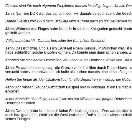
Für wen sind Sie nach eigenem Empfinden damals ins All geflogen, für alle D
Jähn:
Nun, die DDR war das Land, in dem wir damals gelebt haben. Die Geschi
Haben Sie im Orbit 1978 beim Blick auf Mitteleuropa auch an die Deutschen i
Jähn:
Während des Fluges habe ich nicht in solchen Kategorien gedacht. Vorder
gestellt worden.
Völlig unpolitisch? - Damals herrschte der Kampf der Systeme!
Jähn:
Das ist richtig. Und als ich 1979 auf einem Kongreß in München war, ist 
habe schließlich solche knüpfen können. Da konnte man dann schon ahnen, wi
Konnten Sie sich damals vorstellen, daß Ihnen auch Deutsche im Westen - für
Jähn:
Es wurde immer gesagt, die Grenze verliefe mitten durch Deutschland -
versucht habe zu beantworten. Ich hatte also schon damals eine kleine Fangem
Helfen Sie heute als Identifikationsfigur für alle Deutschen ein wenig, die Na
Jähn:
Ach wissen Sie, der Auftritt zum Beispiel hier in Potsdam ist ein Heimsp
erwarten.
In der Komödie "Good bye, Lenin!", die derzeit Millionen von jungen Deutschen 
Deutschen Einheit.
Jähn:
Darüber habe ich mir noch keine Gedanken gemacht. Das war die Idee der 
auch hart gearbeitet, nicht nur die Westdeutschen. Daß sie heute wieder selbs
seines Erfolges.