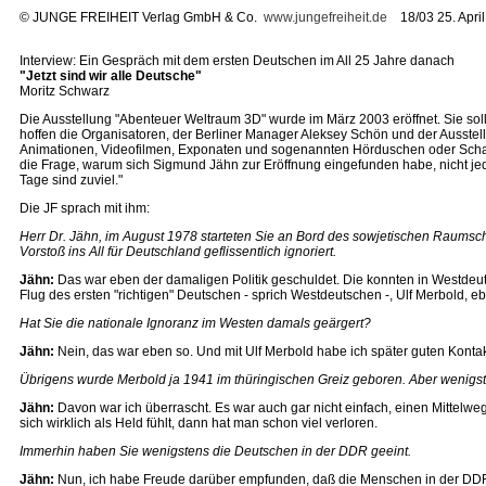
©
JUNGE FREIHEIT Verlag GmbH & Co.
www.jungefreiheit.de
18/03 25. April
Interview: Ein Gespräch mit dem ersten Deutschen im All 25 Jahre danach
"Jetzt sind wir alle Deutsche"
Moritz Schwarz
Die Ausstellung "Abenteuer Weltraum 3D" wurde im März 2003 eröffnet. Sie sol
hoffen die Organisatoren, der Berliner Manager Aleksey Schön und der Ausst
Animationen, Videofilmen, Exponaten und sogenannten Hörduschen oder Schausch
die Frage, warum sich Sigmund Jähn zur Eröffnung eingefunden habe, nicht jedo
Tage sind zuviel."
Die JF sprach mit ihm:
Herr Dr. Jähn, im August 1978 starteten Sie an Bord des sowjetischen Raumsch
Vorstoß ins All für Deutschland geflissentlich ignoriert.
Jähn:
Das war eben der damaligen Politik geschuldet. Die konnten in Westdeuts
Flug des ersten "richtigen" Deutschen - sprich Westdeutschen -, Ulf Merbold, e
Hat Sie die nationale Ignoranz im Westen damals geärgert?
Jähn:
Nein, das war eben so. Und mit Ulf Merbold habe ich später guten Kontak
Übrigens wurde Merbold ja 1941 im thüringischen Greiz geboren. Aber wenigst
Jähn:
Davon war ich überrascht. Es war auch gar nicht einfach, einen Mittelw
sich wirklich als Held fühlt, dann hat man schon viel verloren.
Immerhin haben Sie wenigstens die Deutschen in der DDR geeint.
Jähn:
Nun, ich habe Freude darüber empfunden, daß die Menschen in der DDR 