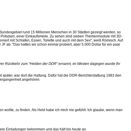
n Bundesgebiet rund 15 Millionen Menschen in 30 Städten gezeigt werden, so
r Potsdam, einer Einkaufsmeile. Zu sehen sind sieben Themenmodule mit 3D-
iert mit Schlafen, Essen, Toilette und auch mit dem Sex", weiß Römisch. Auf
F ab: "Das hatten wir schon einmal probiert, aber 5.000 Dollar für ein paar
h Ihrer Rückkehr zum "Helden der DDR" ernannt, im Westen dagegen wurde Ihr
 später, war dort die Haltung. Dafür hat die DDR-Berichterstattung 1983 den
r Vergangenheit angehören.
wollte, zu finden. Als Held habe ich mich nie gefühlt. Ich glaube, wenn man
ele Einladungen bekommen und das hält bis heute an.