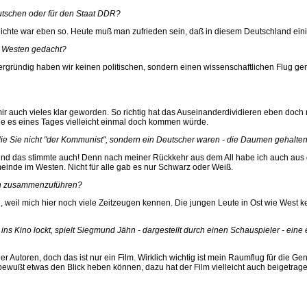
eutschen oder für den Staat DDR?
chte war eben so. Heute muß man zufrieden sein, daß in diesem Deutschland einig
m Westen gedacht?
gründig haben wir keinen politischen, sondern einen wissenschaftlichen Flug gema
mir auch vieles klar geworden. So richtig hat das Auseinanderdividieren eben doch
e es eines Tages vielleicht einmal doch kommen würde.
 die Sie nicht "der Kommunist", sondern ein Deutscher waren - die Daumen gehalt
 und das stimmte auch! Denn nach meiner Rückkehr aus dem All habe ich auch au
einde im Westen. Nicht für alle gab es nur Schwarz oder Weiß.
tion zusammenzuführen?
iel, weil mich hier noch viele Zeitzeugen kennen. Die jungen Leute in Ost wie Wes
ins Kino lockt, spielt Siegmund Jähn - dargestellt durch einen Schauspieler - eine
Autoren, doch das ist nur ein Film. Wirklich wichtig ist mein Raumflug für die G
tbewußt etwas den Blick heben können, dazu hat der Film vielleicht auch beigetra