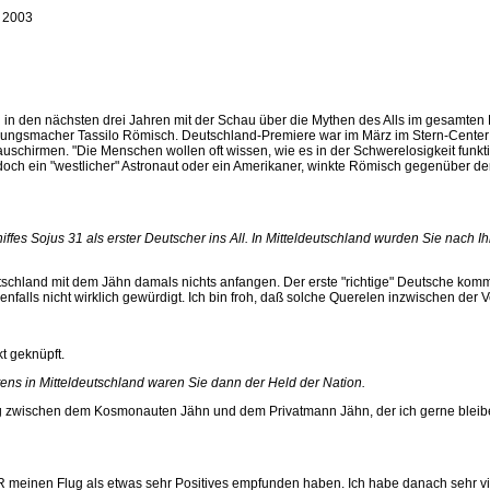
 2003
l in den nächsten drei Jahren mit der Schau über die Mythen des Alls im gesamte
ellungsmacher Tassilo Römisch. Deutschland-Premiere war im März im Stern-Cente
irmen. "Die Menschen wollen oft wissen, wie es in der Schwerelosigkeit funktion
ch ein "westlicher" Astronaut oder ein Amerikaner, winkte Römisch gegenüber der J
iffes Sojus 31 als erster Deutscher ins All. In Mitteldeutschland wurden Sie nac
chland mit dem Jähn damals nichts anfangen. Der erste "richtige" Deutsche kommt
benfalls nicht wirklich gewürdigt. Ich bin froh, daß solche Querelen inzwischen de
t geknüpft.
ens in Mitteldeutschland waren Sie dann der Held der Nation.
eg zwischen dem Kosmonauten Jähn und dem Privatmann Jähn, der ich gerne bleiben 
meinen Flug als etwas sehr Positives empfunden haben. Ich habe danach sehr vi