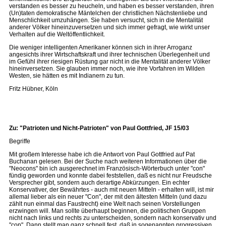
verstanden es besser zu heucheln, und haben es besser verstanden, ihren
(Un)taten demokratische Mäntelchen der christlichen Nächstenliebe und
Menschlichkeit umzuhängen. Sie haben versucht, sich in die Mentalität
anderer Völker hineinzuversetzen und sich immer gefragt, wie wirkt unser
Verhalten auf die Weltöffentlichkeit.
Die weniger intelligenten Amerikaner können sich in ihrer Arroganz
angesichts ihrer Wirtschaftskraft und ihrer technischen Überlegenheit und
im Gefühl ihrer riesigen Rüstung gar nicht in die Mentalität anderer Völker
hineinversetzen. Sie glauben immer noch, wie ihre Vorfahren im Wilden
Westen, sie hätten es mit Indianern zu tun.
Fritz Hübner, Köln
Zu: "Patrioten und Nicht-Patrioten" von Paul Gottfried, JF 15/03
Begriffe
Mit großem Interesse habe ich die Antwort von Paul Gottfried auf Pat
Buchanan gelesen. Bei der Suche nach weiteren Informationen über die
"Neocons" bin ich ausgerechnet im Französisch-Wörterbuch unter "con"
fündig geworden und konnte dabei feststellen, daß es nicht nur Freudsche
Versprecher gibt, sondern auch derartige Abkürzungen. Ein echter
Konservativer, der Bewährtes - auch mit neuen Mitteln - erhalten will, ist mir
allemal lieber als ein neuer "Con", der mit den ältesten Mitteln (und dazu
zählt nun einmal das Faustrecht) eine Welt nach seinen Vorstellungen
erzwingen will. Man sollte überhaupt beginnen, die politischen Gruppen
nicht nach links und rechts zu unterscheiden, sondern nach konservativ und
"con". Dann stellt man ganz schnell fest, daß in sogenannten progressiven