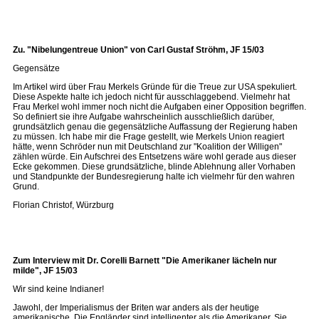
Zu. "Nibelungentreue Union" von Carl Gustaf Ströhm, JF 15/03
Gegensätze
Im Artikel wird über Frau Merkels Gründe für die Treue zur USA spekuliert.
Diese Aspekte halte ich jedoch nicht für ausschlaggebend. Vielmehr hat
Frau Merkel wohl immer noch nicht die Aufgaben einer Opposition begriffen.
So definiert sie ihre Aufgabe wahrscheinlich ausschließlich darüber,
grundsätzlich genau die gegensätzliche Auffassung der Regierung haben
zu müssen. Ich habe mir die Frage gestellt, wie Merkels Union reagiert
hätte, wenn Schröder nun mit Deutschland zur "Koalition der Willigen"
zählen würde. Ein Aufschrei des Entsetzens wäre wohl gerade aus dieser
Ecke gekommen. Diese grundsätzliche, blinde Ablehnung aller Vorhaben
und Standpunkte der Bundesregierung halte ich vielmehr für den wahren
Grund.
Florian Christof, Würzburg
Zum Interview mit Dr. Corelli Barnett "Die Amerikaner lächeln nur
milde", JF 15/03
Wir sind keine Indianer!
Jawohl, der Imperialismus der Briten war anders als der heutige
amerikanische. Die Engländer sind intelligenter als die Amerikaner. Sie