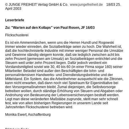
©
JUNGE FREIHEIT Verlag GmbH & Co.
www.jungefreiheit.de
18/03 25.
April 2003
Leserbriefe
Zu: "Warten auf den Kollaps" von Paul Rosen, JF 16/03
Flickschusterei
Es ist ein Ammenmärchen, wenn uns die Herren Hundt und Rogowski
immer wieder einreden, die Sozialbeiträge seien zu hoch. Die Wahrheit ist,
daß die hochtechnisierte Industrie mit immer weniger Personal die Umsätze
und Gewinne ständig steigern konnte, daß sie lediglich zwischen acht bis
zehn Prozent (gemessen am Umsatz) an Sozialbeiträgen entrichtet und die
Steuern weit unter zehn Prozent liegen. Dafür jedoch verdient ein
Vorstandsmitglied soviel wie 30, 40 bis 60 (in einer Firma sogar 160) seiner
Mitarbeiter. Belastet sind außer den Beschäftigten die lohn- und
personalintensiven Handwerks- und Dienstleistungsbetriebe und der
Mittelstand. Ein System, das die Arbeitnehmer ausquetscht wie die Zitronen,
kann nicht erwarten, daß dann noch viel Spielraum für Eigeninitiative bei
den Vorsorgemaßnahmen bleibt. Zumal diejenigen, die Selbstvorsorge
betreiben wollen, durch ständige Erhöhung von Steuern und Abgaben oder
Androhung von Besteuerung der Lebensversicherungen bestraft werden.
Legt man diese veränderten Maßstäbe zugrunde, stellt man sehr schnell
fest, wie von allen bisherigen Regierungen in unserem Lande seit
Jahrzehnten Flickschusterei betrieben wird.
Monika Ewert, Aschaffenburg