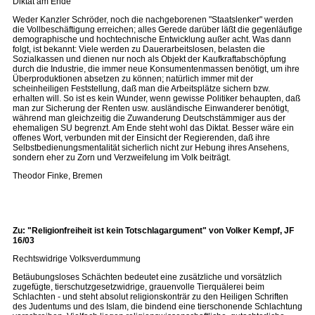
Diktat am Ende
Weder Kanzler Schröder, noch die nachgeborenen "Staatslenker" werden
die Vollbeschäftigung erreichen; alles Gerede darüber läßt die gegenläufige
demographische und hochtechnische Entwicklung außer acht. Was dann
folgt, ist bekannt: Viele werden zu Dauerarbeitslosen, belasten die
Sozialkassen und dienen nur noch als Objekt der Kaufkraftabschöpfung
durch die Industrie, die immer neue Konsumentenmassen benötigt, um ihre
Überproduktionen absetzen zu können; natürlich immer mit der
scheinheiligen Feststellung, daß man die Arbeitsplätze sichern bzw.
erhalten will. So ist es kein Wunder, wenn gewisse Politiker behaupten, daß
man zur Sicherung der Renten usw. ausländische Einwanderer benötigt,
während man gleichzeitig die Zuwanderung Deutschstämmiger aus der
ehemaligen SU begrenzt. Am Ende steht wohl das Diktat. Besser wäre ein
offenes Wort, verbunden mit der Einsicht der Regierenden, daß ihre
Selbstbedienungsmentalität sicherlich nicht zur Hebung ihres Ansehens,
sondern eher zu Zorn und Verzweifelung im Volk beiträgt.
Theodor Finke, Bremen
Zu: "Religionfreiheit ist kein Totschlagargument" von Volker Kempf, JF
16/03
Rechtswidrige Volksverdummung
Betäubungsloses Schächten bedeutet eine zusätzliche und vorsätzlich
zugefügte, tierschutzgesetzwidrige, grauenvolle Tierquälerei beim
Schlachten - und steht absolut religionskonträr zu den Heiligen Schriften
des Judentums und des Islam, die bindend eine tierschonende Schlachtung