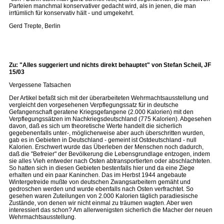
Parteien manchmal konservativer gedacht wird, als in jenen, die man
irrtümlich für konservativ hält - und umgekehrt.
Gerd Trepte, Berlin
Zu: "Alles suggeriert und nichts direkt behauptet" von Stefan Scheil, JF
15/03
Vergessene Tatsachen
Der Artikel befaßt sich mit der überarbeiteten Wehrmachtsausstellung und
vergleicht den vorgesehenen Verpflegungssatz für in deutsche
Gefangenschaft geratene Kriegsgefangene (2.000 Kalorien) mit den
Verpflegungssätzen im Nachkriegsdeutschland (775 Kalorien). Abgesehen
davon, daß es sich um theoretische Werte handelt die sicherlich
gegebenenfalls unter-, möglicherweise aber auch überschritten wurden,
gab es in Gebieten in Deutschland - gemeint ist Ostdeutschland - null
Kalorien. Erschwert wurde das Überleben der Menschen noch dadurch,
daß die "Befreier" der Bevölkerung die Lebensgrundlage entzogen, indem
sie alles Vieh entweder nach Osten abtransportierten oder abschlachteten.
So hatten sich in diesen Gebieten bestenfalls hier und da eine Ziege
erhalten und ein paar Kaninchen. Das im Herbst 1944 angebaute
Wintergetreide mußte von deutschen Zwangsarbeitern gemäht und
gedroschen werden und wurde ebenfalls nach Osten verfrachtet. So
gesehen waren Zuteilungen von 2.000 Kalorien täglich paradiesische
Zustände, von denen wir nicht einmal zu träumen wagten. Aber wen
interessiert das schon? Am allerwenigsten sicherlich die Macher der neuen
Wehrmachtsausstellung.