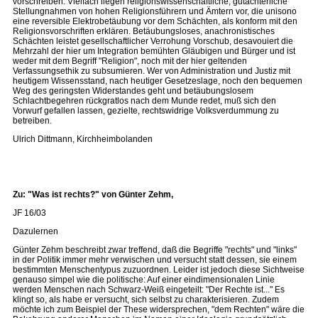
vorschreiben. Vielfach liegen religionswissenschaftliche, gutachterliche
Stellungnahmen von hohen Religionsführern und Ämtern vor, die unisono
eine reversible Elektrobetäubung vor dem Schächten, als konform mit den
Religionsvorschriften erklären. Betäubungsloses, anachronistisches
Schächten leistet gesellschaftlicher Verrohung Vorschub, desavouiert die
Mehrzahl der hier um Integration bemühten Gläubigen und Bürger und ist
weder mit dem Begriff "Religion", noch mit der hier geltenden
Verfassungsethik zu subsumieren. Wer von Administration und Justiz mit
heutigem Wissensstand, nach heutiger Gesetzeslage, noch den bequemen
Weg des geringsten Widerstandes geht und betäubungslosem
Schlachtbegehren rückgratlos nach dem Munde redet, muß sich den
Vorwurf gefallen lassen, gezielte, rechtswidrige Volksverdummung zu
betreiben.
Ulrich Dittmann, Kirchheimbolanden
Zu: "Was ist rechts?" von Günter Zehm,
JF 16/03
Dazulernen
Günter Zehm beschreibt zwar treffend, daß die Begriffe "rechts" und "links"
in der Politik immer mehr verwischen und versucht statt dessen, sie einem
bestimmten Menschentypus zuzuordnen. Leider ist jedoch diese Sichtweise
genauso simpel wie die politische: Auf einer eindimensionalen Linie
werden Menschen nach Schwarz-Weiß eingeteilt: "Der Rechte ist..." Es
klingt so, als habe er versucht, sich selbst zu charakterisieren. Zudem
möchte ich zum Beispiel der These widersprechen, "dem Rechten" wäre die