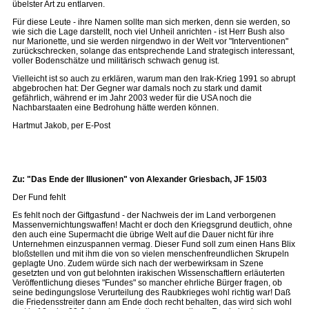
übelster Art zu entlarven.
Für diese Leute - ihre Namen sollte man sich merken, denn sie werden, so
wie sich die Lage darstellt, noch viel Unheil anrichten - ist Herr Bush also
nur Marionette, und sie werden nirgendwo in der Welt vor "Interventionen"
zurückschrecken, solange das entsprechende Land strategisch interessant,
voller Bodenschätze und militärisch schwach genug ist.
Vielleicht ist so auch zu erklären, warum man den Irak-Krieg 1991 so abrupt
abgebrochen hat: Der Gegner war damals noch zu stark und damit
gefährlich, während er im Jahr 2003 weder für die USA noch die
Nachbarstaaten eine Bedrohung hätte werden können.
Hartmut Jakob, per E-Post
Zu: "Das Ende der Illusionen" von Alexander Griesbach, JF 15/03
Der Fund fehlt
Es fehlt noch der Giftgasfund - der Nachweis der im Land verborgenen
Massenvernichtungswaffen! Macht er doch den Kriegsgrund deutlich, ohne
den auch eine Supermacht die übrige Welt auf die Dauer nicht für ihre
Unternehmen einzuspannen vermag. Dieser Fund soll zum einen Hans Blix
bloßstellen und mit ihm die von so vielen menschenfreundlichen Skrupeln
geplagte Uno. Zudem würde sich nach der werbewirksam in Szene
gesetzten und von gut belohnten irakischen Wissenschaftlern erläuterten
Veröffentlichung dieses "Fundes" so mancher ehrliche Bürger fragen, ob
seine bedingungslose Verurteilung des Raubkrieges wohl richtig war! Daß
die Friedensstreiter dann am Ende doch recht behalten, das wird sich wohl