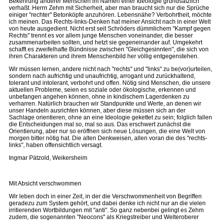
Bekehrung anderer Menschen im Namen einer Ideologie grundsätzlich
verhaßt. Herrn Zehm mit Sicherheit, aber man braucht sich nur die Sprüche
einiger "rechter" Betonköpfe anzuhören. Lebensnähe? Verbohrtheit, möchte
ich meinen. Das Rechts-links-Denken hat meiner Ansicht nach in einer Welt
von heute ausgedient. Nicht erst seit Schröders dümmlichem "Kampf gegen
Rechts" trennt es vor allem junge Menschen voneinander, die besser
zusammenarbeiten sollten, und hetzt sie gegeneinander auf. Umgekehrt
schafft es zweifelhafte Bündnisse zwischen "Gleichgesinnten", die sich von
ihren Charakteren und ihrem Menschenbild her völlig entgegenstehen.
Wir müssen lernen, andere nicht nach "rechts" und "links" zu be(vor)urteilen,
sondern nach aufrichtig und unaufrichtig, arrogant und zurückhaltend,
tolerant und intolerant, verbohrt und offen. Nötig sind Menschen, die unsere
aktuellen Probleme, seien es soziale oder ökologische, erkennen und
unbefangen angehen können, ohne in kindischem Lagerdenken zu
verharren. Natürlich brauchen wir Standpunkte und Werte, an denen wir
unser Handeln ausrichten können, aber diese müssen sich an der
Sachlage orientieren, ohne an eine Ideologie gekettet zu sein; folglich fallen
die Entscheidungen mal so, mal so aus. Das erschwert zunächst die
Orientierung, aber nur so eröffnen sich neue Lösungen, die eine Welt von
morgen bitter nötig hat. Die alten Denkweisen, allen voran die des "rechts-
links", haben offensichtlich versagt.
Ingmar Pätzold, Weikersheim
Mit Absicht verschwommen
Wir leben doch in einer Zeit, in der die Verschwommenheit von Begriffen
geradezu zum System gehört, und dabei denke ich nicht nur an die vielen
irritierenden Wortbildungen mit "anti". So ganz nebenbei gelingt es Zehm
zudem, die sogenannten "Neocons" als Kriegstreiber und Welteroberer