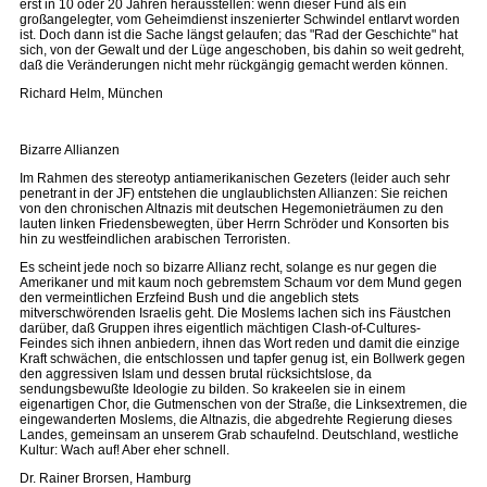
erst in 10 oder 20 Jahren herausstellen: wenn dieser Fund als ein
großangelegter, vom Geheimdienst inszenierter Schwindel entlarvt worden
ist. Doch dann ist die Sache längst gelaufen; das "Rad der Geschichte" hat
sich, von der Gewalt und der Lüge angeschoben, bis dahin so weit gedreht,
daß die Veränderungen nicht mehr rückgängig gemacht werden können.
Richard Helm, München
Bizarre Allianzen
Im Rahmen des stereotyp antiamerikanischen Gezeters (leider auch sehr
penetrant in der JF) entstehen die unglaublichsten Allianzen: Sie reichen
von den chronischen Altnazis mit deutschen Hegemonieträumen zu den
lauten linken Friedensbewegten, über Herrn Schröder und Konsorten bis
hin zu westfeindlichen arabischen Terroristen.
Es scheint jede noch so bizarre Allianz recht, solange es nur gegen die
Amerikaner und mit kaum noch gebremstem Schaum vor dem Mund gegen
den vermeintlichen Erzfeind Bush und die angeblich stets
mitverschwörenden Israelis geht. Die Moslems lachen sich ins Fäustchen
darüber, daß Gruppen ihres eigentlich mächtigen Clash-of-Cultures-
Feindes sich ihnen anbiedern, ihnen das Wort reden und damit die einzige
Kraft schwächen, die entschlossen und tapfer genug ist, ein Bollwerk gegen
den aggressiven Islam und dessen brutal rücksichtslose, da
sendungsbewußte Ideologie zu bilden. So krakeelen sie in einem
eigenartigen Chor, die Gutmenschen von der Straße, die Linksextremen, die
eingewanderten Moslems, die Altnazis, die abgedrehte Regierung dieses
Landes, gemeinsam an unserem Grab schaufelnd. Deutschland, westliche
Kultur: Wach auf! Aber eher schnell.
Dr. Rainer Brorsen, Hamburg