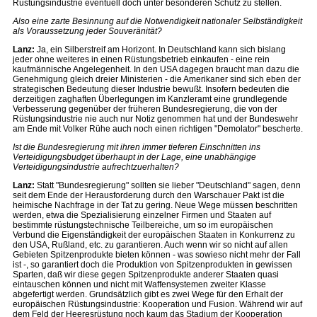
Rüstungsindustrie eventuell doch unter besonderen Schutz zu stellen.
Also eine zarte Besinnung auf die Notwendigkeit nationaler Selbständigkeit
als Voraussetzung jeder Souveränität?
Lanz:
Ja, ein Silberstreif am Horizont. In Deutschland kann sich bislang
jeder ohne weiteres in einen Rüstungsbetrieb einkaufen - eine rein
kaufmännische Angelegenheit. In den USA dagegen braucht man dazu die
Genehmigung gleich dreier Ministerien - die Amerikaner sind sich eben der
strategischen Bedeutung dieser Industrie bewußt. Insofern bedeuten die
derzeitigen zaghaften Überlegungen im Kanzleramt eine grundlegende
Verbesserung gegenüber der früheren Bundesregierung, die von der
Rüstungsindustrie nie auch nur Notiz genommen hat und der Bundeswehr
am Ende mit Volker Rühe auch noch einen richtigen "Demolator" bescherte.
Ist die Bundesregierung mit ihren immer tieferen Einschnitten ins
Verteidigungsbudget überhaupt in der Lage, eine unabhängige
Verteidigungsindustrie aufrechtzuerhalten?
Lanz:
Statt "Bundesregierung" sollten sie lieber "Deutschland" sagen, denn
seit dem Ende der Herausforderung durch den Warschauer Pakt ist die
heimische Nachfrage in der Tat zu gering. Neue Wege müssen beschritten
werden, etwa die Spezialisierung einzelner Firmen und Staaten auf
bestimmte rüstungstechnische Teilbereiche, um so im europäischen
Verbund die Eigenständigkeit der europäischen Staaten in Konkurrenz zu
den USA, Rußland, etc. zu garantieren. Auch wenn wir so nicht auf allen
Gebieten Spitzenprodukte bieten können - was sowieso nicht mehr der Fall
ist -, so garantiert doch die Produktion von Spitzenprodukten in gewissen
Sparten, daß wir diese gegen Spitzenprodukte anderer Staaten quasi
eintauschen können und nicht mit Waffensystemen zweiter Klasse
abgefertigt werden. Grundsätzlich gibt es zwei Wege für den Erhalt der
europäischen Rüstungsindustrie: Kooperation und Fusion. Während wir auf
dem Feld der Heeresrüstung noch kaum das Stadium der Kooperation