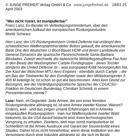
©
JUNGE FREIHEIT Verlag GmbH & Co.
www.jungefreiheit.de
18/03 25.
April 2003
"Wer nicht rüstet, ist manipulierbar"
Franz Lanz, Ex-Berater im Verteidigungsministerium, über den
amerikanischen Aufkauf der europäischen Rüstungsindustrie
Moritz Schwarz
Herr Lanz, der US-Rüstungskonzern United Defense hat unlängst den
schwedischen Waffensystemhersteller Bofors gekauft, die amerikanische
Bank One den deutschen U-Boot-Bauer HDW und deren Landsleute von
General Dynamics die spanische Panzerschmiede Santa Barbara
Blindados. Zuletzt wechselte die italienische Militärflugzeugfirma Fiat Avio
in den Besitz der Washingtoner Carlyle-Fondsgruppe - deren Tochter
übrigens die United Defense ist -, was europaweit Kritik hervorgerufen hat.
Der Kauf der Münchner MTU Aero Engines - ebenfalls durch Carlyle -, die
am Bau der Triebwerke für den Eurofighter sowie den Militärtransporter A
400 M beteiligt ist, ist schon so gut wie beschlossen. Alles kein Grund zur
Besorgnis, wie der Verteidigungspolitische Sprecher der CDU/CSU-
Fraktion im Deutschen Bundestag, Christian Schmidt, in einem
Presseinterview, meinte?
Lanz:
Nein, im Gegenteil: Jede Armee, die von einer fremden
Rüstungsindustrie abhängig ist, ist eine Armee zweiter Klasse. Warum?
Erstens, weil - und das zeigen unsere Erfahrungen mit in Amerika
eingekauften Rüstungsgütern - man nur Waffensysteme zweiter Wahl
bekommt, da die USA darauf bedacht sind, ihren technologischen
Vorsprung zu erhalten. Zweitens, weil man sonst manipulierbar ist.
Schließlich ist die Armee Ausdruck und Garant der Souveränität eines
Staates. Daher ist es nicht hinnehmbar, wenn diese Institution von der
Versorgung durch eine Industrie abhängig ist, die sich im Besitz