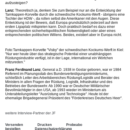
aufzusteigen?
Lanz:
Theoretisch ja, denken Sie zum Beispiel nur an die Entwicklung der
Tarnkappen-Korvette durch die schwedische Kockums-Werft - übrigens eine
Tochter der HDW -, da rollen selbst die Amerikaner mit den Augen. Diese
Entwicklung ist der Beweis, daß Europa grundsätzlich jederzeit auf dem
ersten Ligaplatz mitspielen kann. Doch praktisch bedarf es dazu einer
entsprechenden sicherheitspolitischen Notwendigkeit oder aber eines
entsprechenden politischen Willens. Beides, existiert aber in Europa nicht.
Foto:Tarnkappen-Korvette "Visby" der schwedischen Kockums-Werft in Kiel:
"Nur wer heute über das strategische Potential einer unabhängigen
Rüstungsindustrie verfügt, ist in der Lage, international ein Wörtchen
mitzureden."
Franz Ferdinand Lanz
, General a.D. 1938 in Goslar geboren, war er 1984
Referent im Planungsstab des Bundesverteidigungsministeriums,
schließlich Leiter des Arbeitsbereiches Rüstung/Logistik und Berater des
Ministers in allen Fragen der Rüstung, Logistik, Infrastruktur und des
Betriebes der Bundeswehr. Ab 1990 war er Deutscher Militärischer
Bevollmächtigter in den USA, ab 1993 wieder im Ministerium als
Unterabteilungsleiter "Ausrüstung und Technologie". Heute ist der
ehemalige Brigadegeneral Präsident des "Förderkreises Deutsches Heer".
weitere Interview-Partner der JF
Versenden
Drucken
Probeabo
bestellen
Datenschutzerklärung