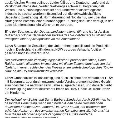
ausländischer Firmen befindet. Leider fällt es uns Deutschen aufgrund der
Verstörtheit infolge des Zweiten Weltkrieges schwer zu begreifen, daß
Waffen- und Ausrüstungshersteller der Bundeswehr als strategische
Industrie betrachtet werden müssen, bei der die volkswirtschaftliche
Bedeutung zweitrangig ist. Normalisierung tut Not, da nur, wer über das
strategische Potential einer unabhängigen Rüstungsindustrie verfügt, in der
Lage ist, international ein Wörtchen mitzureden.
Eine der Sparten, in der Deutschland international führend ist, ist der Bau
taktischer U-Boote. Bedeutet der Verkauf des U-Boot-Bauers HDW also die
Preisgabe einer Spitzenposition an die Amerikaner?
Lanz:
Solange die Gestaltung der Unternehmenspolitik und die Produktion
noch in Deutschland stattfinden, ist HDW trotz des Verkaufs, "politisch"
gesehen noch in unserer Hand.
Der stellvertretende Verteidigungspolitische Sprecher der Union, Hans
Raidel, spricht allerdings im Interview mit dieser Zeitung durchaus von der
"Gefahr, in einem schleichenden Prozeß unser wehrtechnologisches 'Know-
How' an die US-Konkurrenz zu verlieren".
Lanz:
Grundsätzlich ist das richtig, und auch ich sehe den Verkauf der HDW
mit Besorgnis, aber durch entsprechende Vereinbarungen ist diese Gefahr
zumindest für die nächsten zehn Jahre ausgeschlossen, und danach bleibt
die Beteiligung anderer deutscher Firmen an HDW für die US-Konkurrenz
ein Hindernis.
Der Aufkauf von Bofors und Santa Barbara Blindados durch US-Firmen hat
besondere Bedeutung, wenn man bedenkt, daß beide Hersteller den
deutschen Kampfpanzer Leopard 2 in Lizenz bauen, der wiederum der
schärfste Konkurrent des amerikanischen Kampfpanzers M1 "Abrams" ist.
Muß dieses Manöver ergo als Zangenangriff auf die deutsche