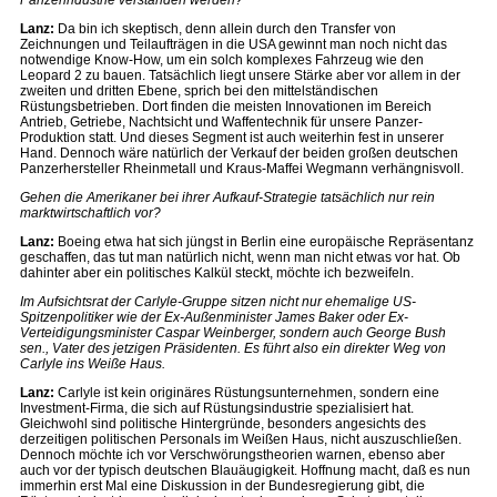
Panzerindustrie verstanden werden?
Lanz:
Da bin ich skeptisch, denn allein durch den Transfer von
Zeichnungen und Teilaufträgen in die USA gewinnt man noch nicht das
notwendige Know-How, um ein solch komplexes Fahrzeug wie den
Leopard 2 zu bauen. Tatsächlich liegt unsere Stärke aber vor allem in der
zweiten und dritten Ebene, sprich bei den mittelständischen
Rüstungsbetrieben. Dort finden die meisten Innovationen im Bereich
Antrieb, Getriebe, Nachtsicht und Waffentechnik für unsere Panzer-
Produktion statt. Und dieses Segment ist auch weiterhin fest in unserer
Hand. Dennoch wäre natürlich der Verkauf der beiden großen deutschen
Panzerhersteller Rheinmetall und Kraus-Maffei Wegmann verhängnisvoll.
Gehen die Amerikaner bei ihrer Aufkauf-Strategie tatsächlich nur rein
marktwirtschaftlich vor?
Lanz:
Boeing etwa hat sich jüngst in Berlin eine europäische Repräsentanz
geschaffen, das tut man natürlich nicht, wenn man nicht etwas vor hat. Ob
dahinter aber ein politisches Kalkül steckt, möchte ich bezweifeln.
Im Aufsichtsrat der Carlyle-Gruppe sitzen nicht nur ehemalige US-
Spitzenpolitiker wie der Ex-Außenminister James Baker oder Ex-
Verteidigungsminister Caspar Weinberger, sondern auch George Bush
sen., Vater des jetzigen Präsidenten. Es führt also ein direkter Weg von
Carlyle ins Weiße Haus.
Lanz:
Carlyle ist kein originäres Rüstungsunternehmen, sondern eine
Investment-Firma, die sich auf Rüstungsindustrie spezialisiert hat.
Gleichwohl sind politische Hintergründe, besonders angesichts des
derzeitigen politischen Personals im Weißen Haus, nicht auszuschließen.
Dennoch möchte ich vor Verschwörungstheorien warnen, ebenso aber
auch vor der typisch deutschen Blauäugigkeit. Hoffnung macht, daß es nun
immerhin erst Mal eine Diskussion in der Bundesregierung gibt, die