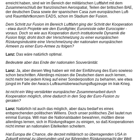
erreicht haben, sind wir im Bereich der militärischen Luftfahrt mit dem
Zusammenschluß der französischen Aerospatial, Teilen der britischen BAE,
der deutschen Dasa sowie der spanischen Casa zum europäischen Luft-
und Raumfahrtkonzern EADS, schon im Stadium der Fusion.
Dem Schritt zur Fusion im Bereich Luftfahrt ging der Schritt der Kooperation
- etwa durch Projekte wie den Eurofighter, Euromissle oder Eurocopter -
voraus. Doch so wie aus Kooperation durch institutionelle Dynamik die
Fusion folgt, droht doch der Verschmelzung zu einer europäischen
Rüstungsindustrie eine Verschmelzung der nationalen europäischen
Armeen zu einer Euro-Armee zu folgen?
Lanz:
Das wäre natürlich optimal.
Bedeutete aber das Ende der nationalen Souveränität.
Lanz:
Ja, aber diesen Weg haben wir mit der Einführung des Euro sowieso
schon beschritten. Allerdings müssen die Deutschen dann auch lernen,
nicht mehr bei jedem Krieg auf einer Sonderposition zu beharren, wie etwa
jüngst im Falle der Awacs-Luftraumüberwachungsflugzeuge im Irak-Krieg.
Ist nicht ein Weg verstärkter europäischer Zusammenarbeit durch
Kooperation möglich, ohne dadurch in den Sog der Euro-Fusion zu
geraten?
Lanz:
Natürlich ist auch das möglich, aber dazu bedarf es eines
entsprechenden politischen Willens. Doch unser politisches Ziel lautet nun
einmal Europa. Will man die Nationalstaaten bewahren, müßten diese
allerdings lernen, sich in Rüstungsfragen zu einigen, so daß Kooperationen
nicht immer an nationalen Eitelkeiten scheitern.
Hat Europa die Chance, die derzeit militärisch so überragenden USA in
Zukunft einmal zu überrunden und zur führenden Rüstungsmacht der Welt