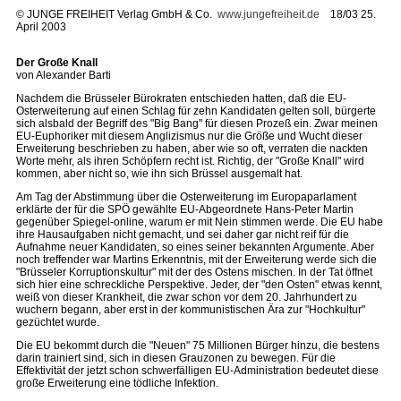
©
JUNGE FREIHEIT Verlag GmbH & Co.
www.jungefreiheit.de
18/03 25.
April 2003
Der Große Knall
von Alexander Barti
Nachdem die Brüsseler Bürokraten entschieden hatten, daß die EU-
Osterweiterung auf einen Schlag für zehn Kandidaten gelten soll, bürgerte
sich alsbald der Begriff des "Big Bang" für diesen Prozeß ein. Zwar meinen
EU-Euphoriker mit diesem Anglizismus nur die Größe und Wucht dieser
Erweiterung beschrieben zu haben, aber wie so oft, verraten die nackten
Worte mehr, als ihren Schöpfern recht ist. Richtig, der "Große Knall" wird
kommen, aber nicht so, wie ihn sich Brüssel ausgemalt hat.
Am Tag der Abstimmung über die Osterweiterung im Europaparlament
erklärte der für die SPÖ gewählte EU-Abgeordnete Hans-Peter Martin
gegenüber Spiegel-online, warum er mit Nein stimmen werde. Die EU habe
ihre Hausaufgaben nicht gemacht, und sei daher gar nicht reif für die
Aufnahme neuer Kandidaten, so eines seiner bekannten Argumente. Aber
noch treffender war Martins Erkenntnis, mit der Erweiterung werde sich die
"Brüsseler Korruptionskultur" mit der des Ostens mischen. In der Tat öffnet
sich hier eine schreckliche Perspektive. Jeder, der "den Osten" etwas kennt,
weiß von dieser Krankheit, die zwar schon vor dem 20. Jahrhundert zu
wuchern begann, aber erst in der kommunistischen Ära zur "Hochkultur"
gezüchtet wurde.
Die EU bekommt durch die "Neuen" 75 Millionen Bürger hinzu, die bestens
darin trainiert sind, sich in diesen Grauzonen zu bewegen. Für die
Effektivität der jetzt schon schwerfälligen EU-Administration bedeutet diese
große Erweiterung eine tödliche Infektion.