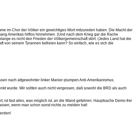
Stimme im Chor der Völker ein gewichtiges Wort mitzureden haben. Die Macht der
ngang Amerikas hilflos hinnehmen. (Und nach dem Krieg gar die Rache
lange es nicht den Frieden der Völkergemeinschaft stört. (Jedes Land hat die
aft von seinem Tyrannen befreien kann? So einfach, wie es sich die
nossen nach altgewohnter linker Manier plumpen Anti-Amerikanismus.
nkt wurde. Wir sollten auch nicht vergessen, daß sowohl die BRD als auch
rt, ist fast alles, was möglich ist, an die Wand gefahren. Hauptsache Demo-frei
lassen, wenn man schon sonst nichts zu melden hat!
werden!