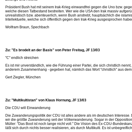
Präsident Bush hat mit seinem Irak-Krieg einwandfrei gegen die Uno bzw. gegen 
welche diesen Tatbestand bestreiten. Wer wie die USA den Irak massiv aufgerüstet
unrealistisch bzw. abenteuerlich, wenn Bush anstrebt, hauptsächlich die islam
Intellektuelle, welche sich öffentlich gegen den Irak-Krieg ausgesprochen hab
Wolfram Braun, Spechbach
Zu: "Es brodelt an der Basis" von Peter Freitag, JF 13/03
"C" endlich streichen
Es ist mir unverständlich, wie die Führung einer Partei, die sich christlich ne
anderem Zusammenhang - gegeben hat, nämlich das Wort "christlich" aus dem 
Gert Ziegler, München
Zu: "Multikultistan" von Klaus Hornung, JF 13/03
Die CDU will Einwanderung
Die Zuwanderungspolitik der CDU ist alles andere als im deutschen Interesse.
wir die größte Zuwanderung seit der Völkerwanderung. Sogar in der Opposit
Müller: "Das Boot ist noch lange nicht voll." Die Vision des Ex-CDU-Bundesk
läßt sich durch nichts besser realisieren, als durch Multikulti. Es ist unbegrei