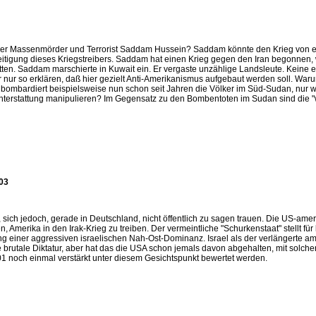
 der Massenmörder und Terrorist Saddam Hussein? Saddam könnte den Krieg von 
eseitigung dieses Kriegstreibers. Saddam hat einen Krieg gegen den Iran begonnen, w
en. Saddam marschierte in Kuwait ein. Er vergaste unzählige Landsleute. Keine 
nur so erklären, daß hier gezielt Anti-Amerikanismus aufgebaut werden soll. War
 bombardiert beispielsweise nun schon seit Jahren die Völker im Süd-Sudan, nur we
terstattung manipulieren? Im Gegensatz zu den Bombentoten im Sudan sind die "we
/03
ich jedoch, gerade in Deutschland, nicht öffentlich zu sagen trauen. Die US-ameri
n, Amerika in den Irak-Krieg zu treiben. Der vermeintliche "Schurkenstaat" stellt fü
g einer aggressiven israelischen Nah-Ost-Dominanz. Israel als der verlängerte a
brutale Diktatur, aber hat das die USA schon jemals davon abgehalten, mit solche
001 noch einmal verstärkt unter diesem Gesichtspunkt bewertet werden.