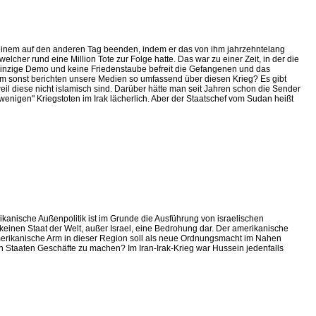
einem auf den anderen Tag beenden, indem er das von ihm jahrzehntelang
elcher rund eine Million Tote zur Folge hatte. Das war zu einer Zeit, in der die
einzige Demo und keine Friedenstaube befreit die Gefangenen und das
um sonst berichten unsere Medien so umfassend über diesen Krieg? Es gibt
il diese nicht islamisch sind. Darüber hätte man seit Jahren schon die Sender
nigen" Kriegstoten im Irak lächerlich. Aber der Staatschef vom Sudan heißt
kanische Außenpolitik ist im Grunde die Ausführung von israelischen
r keinen Staat der Welt, außer Israel, eine Bedrohung dar. Der amerikanische
merikanische Arm in dieser Region soll als neue Ordnungsmacht im Nahen
n Staaten Geschäfte zu machen? Im Iran-Irak-Krieg war Hussein jedenfalls