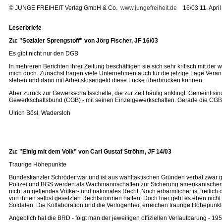
©
JUNGE FREIHEIT Verlag GmbH & Co.
www.jungefreiheit.de
16/03 11. April
Leserbriefe
Zu: "Sozialer Sprengstoff" von Jörg Fischer, JF 16/03
Es gibt nicht nur den DGB
In mehreren Berichten ihrer Zeitung beschäftigen sie sich sehr kritisch mit der 
mich doch. Zunächst tragen viele Unternehmen auch für die jetzige Lage Vera
stehen und dann mit Arbeitslosengeld diese Lücke überbrücken können.
Aber zurück zur Gewerkschaftsschelte, die zur Zeit häufig anklingt. Gemeint s
Gewerkschaftsbund (CGB) - mit seinen Einzelgewerkschaften. Gerade die CGB 
Ulrich Bösl, Wadersloh
Zu: "Einig mit dem Volk" von Carl Gustaf Ströhm, JF 14/03
Traurige Höhepunkte
Bundeskanzler Schröder war und ist aus wahltaktischen Gründen verbal zwar g
Polizei und BGS werden als Wachmannschaften zur Sicherung amerikanischen M
nicht an geltendes Völker- und nationales Recht. Noch erbärmlicher ist freilic
von ihnen selbst gesetzten Rechtsnormen halten. Doch hier geht es eben nic
Soldaten. Die Kollaboration und die Verlogenheit erreichen traurige Höhepunkt
Angeblich hat die BRD - folgt man der jeweiligen offiziellen Verlautbarung - 