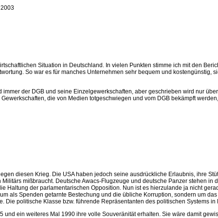
 2003
wirtschaftlichen Situation in Deutschland. In vielen Punkten stimme ich mit den Ber
ntwortung. So war es für manches Unternehmen sehr bequem und kostengünstig, sic
ind immer der DGB und seine Einzelgewerkschaften, aber geschrieben wird nur über
Gewerkschaften, die von Medien totgeschwiegen und vom DGB bekämpft werden, ma
egen diesen Krieg. Die USA haben jedoch seine ausdrückliche Erlaubnis, ihre Stü
ilitärs mißbraucht. Deutsche Awacs-Flugzeuge und deutsche Panzer stehen in der
h die Haltung der parlamentarischen Opposition. Nun ist es hierzulande ja nicht ge
ht um als Spenden getarnte Bestechung und die übliche Korruption, sondern um d
e. Die politische Klasse bzw. führende Repräsentanten des politischen Systems in 
1955 und ein weiteres Mal 1990 ihre volle Souveränität erhalten. Sie wäre damit ge