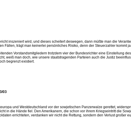
cht inszeniert wird, und dieses scheitert deswegen, dann müßte man die Verantwor
Fällen, trägt man keinerlei persönliches Risiko, denn der Steuerzahler kommt ja f
enden Vorstandsmitgliedern trotzdem vier der Bundesrichter eine Einstellung des
t, weiß man doch, wie unsere staatstragenden Parteien auch die Justiz beeinfluss
ch begrenzt existiert.
3/03
europa und Westdeutschland vor der sowjetischen Panzerwalze gerettet, widerspre
 in die Hände fiel. Den Amerikanern, die schon vor ihrem Kriegseintritt die Sow
daten errichteten, verdanken wir nicht die Rettung, sondern den Verlust großer eu