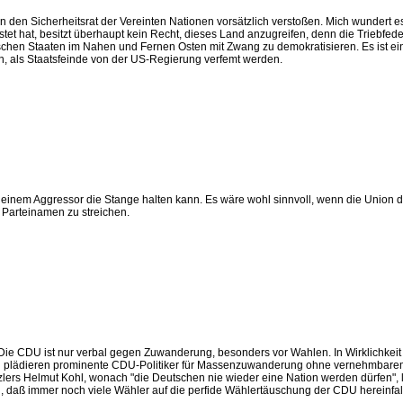
den Sicherheitsrat der Vereinten Nationen vorsätzlich verstoßen. Mich wundert es n
 hat, besitzt überhaupt kein Recht, dieses Land anzugreifen, denn die Triebfeder ist
ischen Staaten im Nahen und Fernen Osten mit Zwang zu demokratisieren. Es ist ein
en, als Staatsfeinde von der US-Regierung verfemt werden.
nnt, einem Aggressor die Stange halten kann. Es wäre wohl sinnvoll, wenn die Union 
Parteinamen zu streichen.
 Die CDU ist nur verbal gegen Zuwanderung, besonders vor Wahlen. In Wirklichkeit 
ion plädieren prominente CDU-Politiker für Massenzuwanderung ohne vernehmbar
anzlers Helmut Kohl, wonach "die Deutschen nie wieder eine Nation werden dürfen"
flich, daß immer noch viele Wähler auf die perfide Wählertäuschung der CDU hereinfal