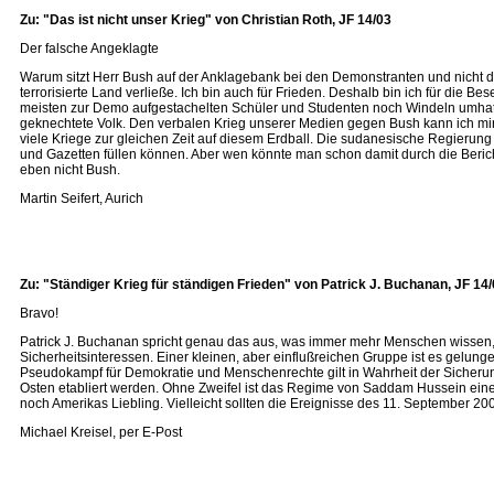
Zu: "Das ist nicht unser Krieg" von Christian Roth, JF 14/03
Der falsche Angeklagte
Warum sitzt Herr Bush auf der Anklagebank bei den Demonstranten und nicht
terrorisierte Land verließe. Ich bin auch für Frieden. Deshalb bin ich für die B
meisten zur Demo aufgestachelten Schüler und Studenten noch Windeln umhatt
geknechtete Volk. Den verbalen Krieg unserer Medien gegen Bush kann ich mir 
viele Kriege zur gleichen Zeit auf diesem Erdball. Die sudanesische Regierung
und Gazetten füllen können. Aber wen könnte man schon damit durch die Berich
eben nicht Bush.
Martin Seifert, Aurich
Zu: "Ständiger Krieg für ständigen Frieden" von Patrick J. Buchanan, JF 14
Bravo!
Patrick J. Buchanan spricht genau das aus, was immer mehr Menschen wissen, s
Sicherheitsinteressen. Einer kleinen, aber einflußreichen Gruppe ist es gelunge
Pseudokampf für Demokratie und Menschenrechte gilt in Wahrheit der Sicherun
Osten etabliert werden. Ohne Zweifel ist das Regime von Saddam Hussein eine 
noch Amerikas Liebling. Vielleicht sollten die Ereignisse des 11. September 2
Michael Kreisel, per E-Post