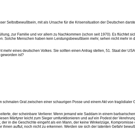
nser Selbstbewußtsein, mit als Ursache für die Krisensituation der Deutschen darstel
rfüllung, zur Familie und vor allem zu Nachkommen (schon seit 1970). Es flüchtet si
ren. Solche Menschen haben kein Leistungsbewußtsein mehr, sehen nicht mehr in d
ht mehr eines deutschen Volkes. Sie sollten einen Antrag stellen, 51. Staat der US
l geworden ist?
dem schmalen Grat zwischen einer schaurigen Posse und einem Akt von tragödialer
eiterte, der scheinbare Verlierer. Wenn jemand wie Saddam in einem barbarischen 
iesen Märtyrer leicht zum Sieger umfunktionieren und auf ein Podest der Verehrun
 der in die Geschichte eingeht als ein Mann, der keine Winkelzüge, Kompromisse ode
 ihnen auftut, noch nicht zu erkennen. Werden sie sich der latenten Gefahr bewußt,