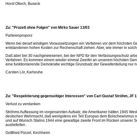
Horst Ollech, Buseck
Zu: "Prozeß ohne Folgen" von Mirko Sauer 13/03
Parteienproporz
Wenn bei derart windigen Voraussetzungen ein Verfahren vor dem höchsten Geri
entstandenen hohen Kosten zur Rechenschaft ziehen. Aber, wie immer in solchen 
Daß aber bei 30 nachgewiesenen, bei der NPD für den Verfassungsschutz arbeit
Verfahren. Es kommen einem wieder einmal Zweifel an unserem höchsten Gerich
eine funktionierende Demokratie wichtige Grundsatz der Gewaltenteilung nur no
Carsten Lör, Karlsruhe
Zu: "Respektierung gegenseitiger Interessen" von Carl Gustaf Ströhm, JF 1
Verlust zu verdanken
Ströhms Auffassung im vorgenannten Aufsatz, die Amerikaner hätten 1945 West
deutschen Wehrmacht, daß wenigstens ein Teil Europas dem Bolschewismus nicht
und auf Wunsch Stalins 1944 eine gewaltige zweite Front im Rücken unserer Sol
auslieferten.
Gottfried Pürzel, Kirchheim