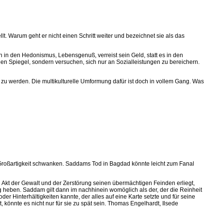
lt. Warum geht er nicht einen Schritt weiter und bezeichnet sie als das
ch in den Hedonismus, Lebensgenuß, verreist sein Geld, statt es in den
en Spiegel, sondern versuchen, sich nur an Sozialleistungen zu bereichern.
A zu werden. Die multikulturelle Umformung dafür ist doch in vollem Gang. Was
 Großartigkeit schwanken. Saddams Tod in Bagdad könnte leicht zum Fanal
Akt der Gewalt und der Zerstörung seinen übermächtigen Feinden erliegt,
g heben. Saddam gilt dann im nachhinein womöglich als der, der die Reinheit
r Hinterhältigkeiten kannte, der alles auf eine Karte setzte und für seine
 könnte es nicht nur für sie zu spät sein. Thomas Engelhardt, Ilsede