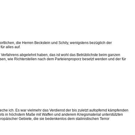
tlichen, die Herren Beckstein und Schily, wenigstens bezüglich der
ür alles auf.
 Verfahrens abgelehnt haben, das ist wohl das Betrüblichste beim ganzen
en, wie Richterstellen nach dem Parteienproporz besetzt werden und der für
che ich. Es war vielmehr das Verdienst der bis zuletzt aufopfernd kämpfenden
jets in höchstem Maße mit Waffen und anderem Kriegsmaterial unterstützten
ropäischer Gebiete, die sie bedenkenlos dem stalinistischen Terror