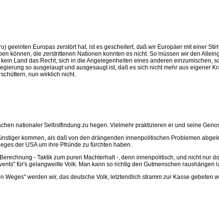
ro) geeinten Europas zerstört hat, ist es gescheitert, daß wir Europäer mit einer 
n können, die zerstrittenen Nationen konnten es nicht. So müssen wir den Allei
t kein Land das Recht, sich in die Angelegenheiten eines anderen einzumischen, so
Regierung so ausgelaugt und ausgesaugt ist, daß es sich nicht mehr aus eigener Kr
chüttern, nun wirklich nicht.
n Sachen nationaler Selbstfindung zu hegen. Vielmehr praktizieren er und seine Ge
t günstiger kommen, als daß von den drängenden innenpolitischen Problemen abgele
 Sieges der USA um ihre Pfründe zu fürchten haben.
 Berechnung - Taktik zum puren Machterhalt -, denn innenpolitisch, und nicht nur do
vents" für's gelangweilte Volk. Man kann so richtig den Gutmenschen raushängen 
en Weges" werden wir, das deutsche Volk, letztendlich stramm zur Kasse gebeten 