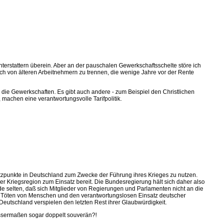
ichterstattern überein. Aber an der pauschalen Gewerkschaftsschelte störe ich
h von älteren Arbeitnehmern zu trennen, die wenige Jahre vor der Rente
 die Gewerkschaften. Es gibt auch andere - zum Beispiel den Christlichen
chen eine verantwortungsvolle Tarifpolitik.
tzpunkte in Deutschland zum Zwecke der Führung ihres Krieges zu nutzen.
 Kriegsregion zum Einsatz bereit. Die Bundesregierung hält sich daher also
rade selten, daß sich Mitglieder von Regierungen und Parlamenten nicht an die
as Töten von Menschen und den verantwortungslosen Einsatz deutscher
Deutschland verspielen den letzten Rest ihrer Glaubwürdigkeit.
wissermaßen sogar doppelt souverän?!