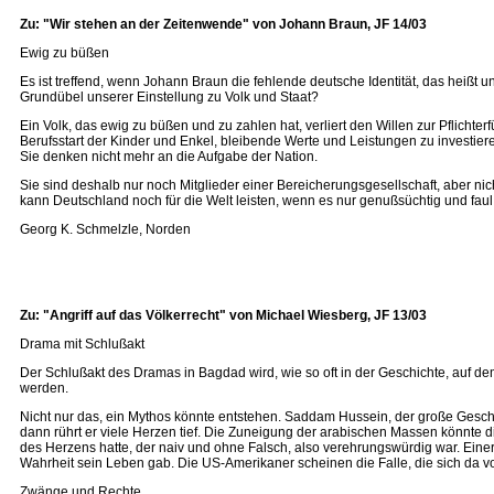
Zu: "Wir stehen an der Zeitenwende" von Johann Braun, JF 14/03
Ewig zu büßen
Es ist treffend, wenn Johann Braun die fehlende deutsche Identität, das heißt u
Grundübel unserer Einstellung zu Volk und Staat?
Ein Volk, das ewig zu büßen und zu zahlen hat, verliert den Willen zur Pflichte
Berufsstart der Kinder und Enkel, bleibende Werte und Leistungen zu investie
Sie denken nicht mehr an die Aufgabe der Nation.
Sie sind deshalb nur noch Mitglieder einer Bereicherungsgesellschaft, aber nic
kann Deutschland noch für die Welt leisten, wenn es nur genußsüchtig und fau
Georg K. Schmelzle, Norden
Zu: "Angriff auf das Völkerrecht" von Michael Wiesberg, JF 13/03
Drama mit Schlußakt
Der Schlußakt des Dramas in Bagdad wird, wie so oft in der Geschichte, auf 
werden.
Nicht nur das, ein Mythos könnte entstehen. Saddam Hussein, der große Gesch
dann rührt er viele Herzen tief. Die Zuneigung der arabischen Massen könnte d
des Herzens hatte, der naiv und ohne Falsch, also verehrungswürdig war. Einer,
Wahrheit sein Leben gab. Die US-Amerikaner scheinen die Falle, die sich da vor
Zwänge und Rechte