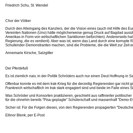
Friedrich Schu, St. Wendel
Chor der Völker
Durch den Alleingang des Kanzlers, der die Vision eines (auch mit Hilfe des Eu
Vereinten Nationen (Uno) hätte möglicherweise genug Druck auf Bagdad ausübe
Amerikas in Form von wirtschaftlichen Sanktionen befürchten). Andererseits ha
Regierung, die es verdient). Aber was ist, wenn das Land durch eine korrupte 
Schulkinder-Demonstranten machen, sind die Probleme, die die Welt zur Zeit ers
Annemarie Kirsche, Salzgitter
Der Pferdefuß
Es ist ziemlich naiv, in der Politik Schröders auch nur einen Deut Hoffnung i
Offenbar konnte es mit dem Irak-Krieg für die derzeitig Regierenden gar nich
Frankreich wirtschaftlich im Irak stark engagiert sind und beide im Falle eines
Was Schröder und Konsorten praktizieren, geschieht aus raffinierter politischer
für die ohnehin bereits "Pisa-geplagte" Schülerschaft und massenhaft "Demo-E
Sicher ist: Für die Folgen dieses, von den Regierenden propagierten "Deutsch
Ellinor Blenk, per E-Post