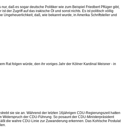
ur, daß es sogar deutsche Politiker wie zum Beispiel Friedbert Pflüger gibt,
 der Zugriff auf das irakische Öl und sonst nichts. Es ist politisch völlig
e Ungeheuerlichkeit, daß, wie bekannt wurde, in Amerika Schriftsteller und
dem Rat folgen würde, den ihr voriges Jahr der Kölner Kardinal Meisner - in
strebt sie sie an. Während der letzten 16jährigen CDU-Regierungszeit hatten
em Widerspruch der CDU-Führung. So posaunt der CDU-Ministerpräsident
, läßt die wahre CDU-Linie zur Zuwanderung erkennen. Das Kohlsche Postulat
len.