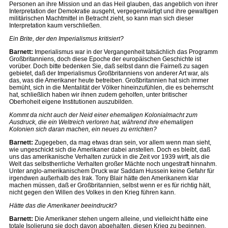
Personen an ihre Mission und an das Heil glauben, das angeblich von ihrer
Interpretation der Demokratie ausgeht, vergegenwärtigt und ihre gewaltigen
militärischen Machtmittel in Betracht zieht, so kann man sich dieser
Interpretation kaum verschließen.
Ein Brite, der den Imperialismus kritisiert?
Barnett:
Imperialismus war in der Vergangenheit tatsächlich das Programm
Großbritanniens, doch diese Epoche der europäischen Geschichte ist
vorüber. Doch bitte bedenken Sie, daß selbst dann die Fairneß zu sagen
gebietet, daß der Imperialismus Großbritanniens von anderer Art war, als
das, was die Amerikaner heute betreiben. Großbritannien hat sich immer
bemüht, sich in die Mentalität der Völker hineinzufühlen, die es beherrscht
hat, schließlich haben wir ihnen zudem geholfen, unter britischer
Oberhoheit eigene Institutionen auszubilden.
Kommt da nicht auch der Neid einer ehemaligen Kolonialmacht zum
Ausdruck, die ein Weltreich verloren hat, während ihre ehemaligen
Kolonien sich daran machen, ein neues zu errichten?
Barnett:
Zugegeben, da mag etwas dran sein, vor allem wenn man sieht,
wie ungeschickt sich die Amerikaner dabei anstellen. Doch es bleibt, daß
uns das amerikanische Verhalten zurück in die Zeit vor 1939 wirft, als die
Welt das selbstherrliche Verhalten großer Mächte noch ungestraft hinnahm.
Unter anglo-amerikanischem Druck war Saddam Hussein keine Gefahr für
irgendwen außerhalb des Irak. Tony Blair hätte den Amerikanern klar
machen müssen, daß er Großbritannien, selbst wenn er es für richtig hält,
nicht gegen den Willen des Volkes in den Krieg führen kann.
Hätte das die Amerikaner beeindruckt?
Barnett:
Die Amerikaner stehen ungern alleine, und vielleicht hätte eine
totale Isolierung sie doch davon abgehalten, diesen Krieg zu beginnen.