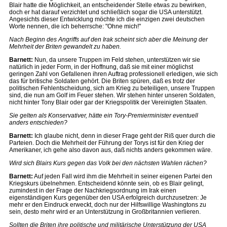
Blair hatte die Möglichkeit, an entscheidender Stelle etwas zu bewirken,
doch er hat darauf verzichtet und schließlich sogar die USA unterstützt.
Angesichts dieser Entwicklung möchte ich die einzigen zwei deutschen
Worte nennen, die ich beherrsche: "Ohne mich!"
Nach Beginn des Angriffs auf den Irak scheint sich aber die Meinung der
Mehrheit der Briten gewandelt zu haben.
Barnett:
Nun, da unsere Truppen im Feld stehen, unterstützen wir sie
natürlich in jeder Form, in der Hoffnung, daß sie mit einer möglichst
geringen Zahl von Gefallenen ihren Auftrag professionell erledigen, wie sich
das für britische Soldaten gehört. Die Briten spüren, daß es trotz der
politischen Fehlentscheidung, sich am Krieg zu beteiligen, unsere Truppen
sind, die nun am Golf im Feuer stehen. Wir stehen hinter unseren Soldaten,
nicht hinter Tony Blair oder gar der Kriegspolitik der Vereinigten Staaten.
Sie gelten als Konservativer, hätte ein Tory-Premierminister eventuell
anders entschieden?
Barnett:
Ich glaube nicht, denn in dieser Frage geht der Riß quer durch die
Parteien. Doch die Mehrheit der Führung der Torys ist für den Krieg der
Amerikaner, ich gehe also davon aus, daß nichts anders gekommen wäre.
Wird sich Blairs Kurs gegen das Volk bei den nächsten Wahlen rächen?
Barnett:
Auf jeden Fall wird ihm die Mehrheit in seiner eigenen Partei den
Kriegskurs übelnehmen. Entscheidend könnte sein, ob es Blair gelingt,
zumindest in der Frage der Nachkriegsordnung im Irak einen
eigenständigen Kurs gegenüber den USA erfolgreich durchzusetzen: Je
mehr er den Eindruck erweckt, doch nur der Hilfswillige Washingtons zu
sein, desto mehr wird er an Unterstützung in Großbritannien verlieren.
Sollten die Briten ihre politische und militärische Unterstützung der USA