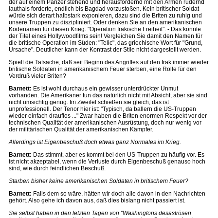
der auf einem Panzer stehend und herausfordernd mit den Armen rudernd
lauthals forderte, endlich bis Bagdad vorzustoßen. Kein britischer Soldat
würde sich derart halbstark exponieren, dazu sind die Briten zu ruhig und
unsere Truppen zu diszipliniert. Oder denken Sie an den amerikanischen
Kodenamen für diesen Krieg: "Operation Irakische Freiheit". - Das könnte
der Titel eines Hollywoodfilms sein! Vergleichen Sie damit den Namen für
die britische Operation im Süden: "Telic", das griechische Wort für "Grund,
Ursache". Deutlicher kann der Kontrast der Stile nicht dargestellt werden.
Spielt die Tatsache, daß seit Beginn des Angriffes auf den Irak immer wieder
britische Soldaten in amerikanischem Feuer sterben, eine Rolle für den
Verdruß vieler Briten?
Barnett:
Es ist wohl durchaus ein gewisser unterdrückter Unmut
vorhanden. Die Amerikaner tun das natürlich nicht mit Absicht, aber sie sind
nicht umsichtig genug. Im Zweifel schießen sie gleich, das ist
unprofessionell. Der Tenor hier ist: "Typisch, da ballern die US-Truppen
wieder einfach drauflos ..." Zwar haben die Briten enormen Respekt vor der
technischen Qualität der amerikanischen Ausrüstung, doch nur wenig vor
der militärischen Qualität der amerikanischen Kämpfer.
Allerdings ist Eigenbeschuß doch etwas ganz Normales im Krieg.
Barnett:
Das stimmt, aber es kommt bei den US-Truppen zu häufig vor. Es
ist nicht akzeptabel, wenn die Verluste durch Eigenbeschuß genauso hoch
sind, wie durch feindlichen Beschuß.
Starben bisher keine amerikanischen Soldaten in britischem Feuer?
Barnett:
Falls dem so wäre, hätten wir doch alle davon in den Nachrichten
gehört. Also gehe ich davon aus, daß dies bislang nicht passiert ist.
Sie selbst haben in den letzten Tagen von "Washingtons desaströsen