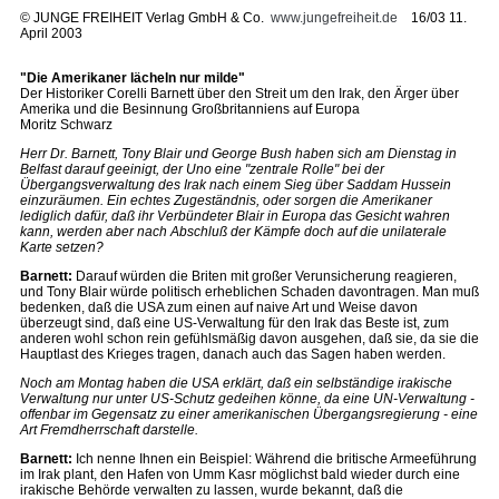
©
JUNGE FREIHEIT Verlag GmbH & Co.
www.jungefreiheit.de
16/03 11.
April 2003
"Die Amerikaner lächeln nur milde"
Der Historiker Corelli Barnett über den Streit um den Irak, den Ärger über
Amerika und die Besinnung Großbritanniens auf Europa
Moritz Schwarz
Herr Dr. Barnett, Tony Blair und George Bush haben sich am Dienstag in
Belfast darauf geeinigt, der Uno eine "zentrale Rolle" bei der
Übergangsverwaltung des Irak nach einem Sieg über Saddam Hussein
einzuräumen. Ein echtes Zugeständnis, oder sorgen die Amerikaner
lediglich dafür, daß ihr Verbündeter Blair in Europa das Gesicht wahren
kann, werden aber nach Abschluß der Kämpfe doch auf die unilaterale
Karte setzen?
Barnett:
Darauf würden die Briten mit großer Verunsicherung reagieren,
und Tony Blair würde politisch erheblichen Schaden davontragen. Man muß
bedenken, daß die USA zum einen auf naive Art und Weise davon
überzeugt sind, daß eine US-Verwaltung für den Irak das Beste ist, zum
anderen wohl schon rein gefühlsmäßig davon ausgehen, daß sie, da sie die
Hauptlast des Krieges tragen, danach auch das Sagen haben werden.
Noch am Montag haben die USA erklärt, daß ein selbständige irakische
Verwaltung nur unter US-Schutz gedeihen könne, da eine UN-Verwaltung -
offenbar im Gegensatz zu einer amerikanischen Übergangsregierung - eine
Art Fremdherrschaft darstelle.
Barnett:
Ich nenne Ihnen ein Beispiel: Während die britische Armeeführung
im Irak plant, den Hafen von Umm Kasr möglichst bald wieder durch eine
irakische Behörde verwalten zu lassen, wurde bekannt, daß die