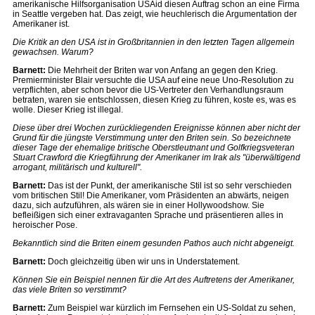
amerikanische Hilfsorganisation USAid diesen Auftrag schon an eine Firma
in Seattle vergeben hat. Das zeigt, wie heuchlerisch die Argumentation der
Amerikaner ist.
Die Kritik an den USA ist in Großbritannien in den letzten Tagen allgemein
gewachsen. Warum?
Barnett:
Die Mehrheit der Briten war von Anfang an gegen den Krieg.
Premierminister Blair versuchte die USA auf eine neue Uno-Resolution zu
verpflichten, aber schon bevor die US-Vertreter den Verhandlungsraum
betraten, waren sie entschlossen, diesen Krieg zu führen, koste es, was es
wolle. Dieser Krieg ist illegal.
Diese über drei Wochen zurückliegenden Ereignisse können aber nicht der
Grund für die jüngste Verstimmung unter den Briten sein. So bezeichnete
dieser Tage der ehemalige britische Oberstleutnant und Golfkriegsveteran
Stuart Crawford die Kriegführung der Amerikaner im Irak als "überwältigend
arrogant, militärisch und kulturell".
Barnett:
Das ist der Punkt, der amerikanische Stil ist so sehr verschieden
vom britischen Stil! Die Amerikaner, vom Präsidenten an abwärts, neigen
dazu, sich aufzuführen, als wären sie in einer Hollywoodshow. Sie
befleißigen sich einer extravaganten Sprache und präsentieren alles in
heroischer Pose.
Bekanntlich sind die Briten einem gesunden Pathos auch nicht abgeneigt.
Barnett:
Doch gleichzeitig üben wir uns in Understatement.
Können Sie ein Beispiel nennen für die Art des Auftretens der Amerikaner,
das viele Briten so verstimmt?
Barnett:
Zum Beispiel war kürzlich im Fernsehen ein US-Soldat zu sehen,