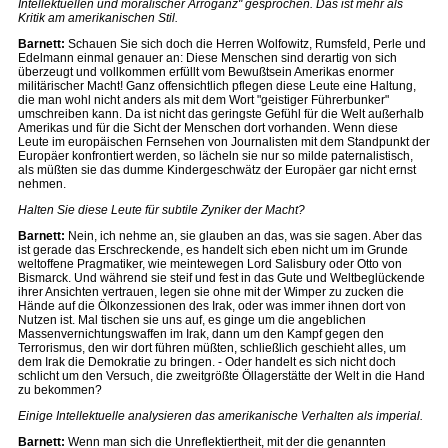
Intellektuellen und moralischer Arroganz" gesprochen. Das ist mehr als
Kritik am amerikanischen Stil.
Barnett:
Schauen Sie sich doch die Herren Wolfowitz, Rumsfeld, Perle und
Edelmann einmal genauer an: Diese Menschen sind derartig von sich
überzeugt und vollkommen erfüllt vom Bewußtsein Amerikas enormer
militärischer Macht! Ganz offensichtlich pflegen diese Leute eine Haltung,
die man wohl nicht anders als mit dem Wort "geistiger Führerbunker"
umschreiben kann. Da ist nicht das geringste Gefühl für die Welt außerhalb
Amerikas und für die Sicht der Menschen dort vorhanden. Wenn diese
Leute im europäischen Fernsehen von Journalisten mit dem Standpunkt der
Europäer konfrontiert werden, so lächeln sie nur so milde paternalistisch,
als müßten sie das dumme Kindergeschwätz der Europäer gar nicht ernst
nehmen.
Halten Sie diese Leute für subtile Zyniker der Macht?
Barnett:
Nein, ich nehme an, sie glauben an das, was sie sagen. Aber das
ist gerade das Erschreckende, es handelt sich eben nicht um im Grunde
weltoffene Pragmatiker, wie meintewegen Lord Salisbury oder Otto von
Bismarck. Und während sie steif und fest in das Gute und Weltbeglückende
ihrer Ansichten vertrauen, legen sie ohne mit der Wimper zu zucken die
Hände auf die Ölkonzessionen des Irak, oder was immer ihnen dort von
Nutzen ist. Mal tischen sie uns auf, es ginge um die angeblichen
Massenvernichtungswaffen im Irak, dann um den Kampf gegen den
Terrorismus, den wir dort führen müßten, schließlich geschieht alles, um
dem Irak die Demokratie zu bringen. - Oder handelt es sich nicht doch
schlicht um den Versuch, die zweitgrößte Öllagerstätte der Welt in die Hand
zu bekommen?
Einige Intellektuelle analysieren das amerikanische Verhalten als imperial.
Barnett:
Wenn man sich die Unreflektiertheit, mit der die genannten