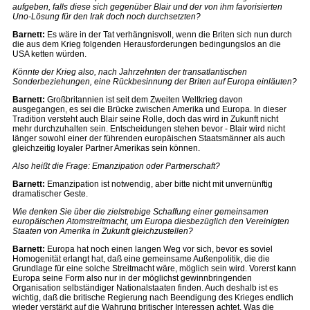
aufgeben, falls diese sich gegenüber Blair und der von ihm favorisierten
Uno-Lösung für den Irak doch noch durchsetzten?
Barnett:
Es wäre in der Tat verhängnisvoll, wenn die Briten sich nun durch
die aus dem Krieg folgenden Herausforderungen bedingungslos an die
USA ketten würden.
Könnte der Krieg also, nach Jahrzehnten der transatlantischen
Sonderbeziehungen, eine Rückbesinnung der Briten auf Europa einläuten?
Barnett:
Großbritannien ist seit dem Zweiten Weltkrieg davon
ausgegangen, es sei die Brücke zwischen Amerika und Europa. In dieser
Tradition versteht auch Blair seine Rolle, doch das wird in Zukunft nicht
mehr durchzuhalten sein. Entscheidungen stehen bevor - Blair wird nicht
länger sowohl einer der führenden europäischen Staatsmänner als auch
gleichzeitig loyaler Partner Amerikas sein können.
Also heißt die Frage: Emanzipation oder Partnerschaft?
Barnett:
Emanzipation ist notwendig, aber bitte nicht mit unvernünftig
dramatischer Geste.
Wie denken Sie über die zielstrebige Schaffung einer gemeinsamen
europäischen Atomstreitmacht, um Europa diesbezüglich den Vereinigten
Staaten von Amerika in Zukunft gleichzustellen?
Barnett:
Europa hat noch einen langen Weg vor sich, bevor es soviel
Homogenität erlangt hat, daß eine gemeinsame Außenpolitik, die die
Grundlage für eine solche Streitmacht wäre, möglich sein wird. Vorerst kann
Europa seine Form also nur in der möglichst gewinnbringenden
Organisation selbständiger Nationalstaaten finden. Auch deshalb ist es
wichtig, daß die britische Regierung nach Beendigung des Krieges endlich
wieder verstärkt auf die Wahrung britischer Interessen achtet. Was die