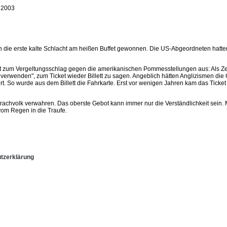
 2003
n die erste kalte Schlacht am heißen Buffet gewonnen. Die US-Abgeordneten hatten
ität zum Vergeltungsschlag gegen die amerikanischen Pommesstellungen aus: Als Z
verwenden", zum Ticket wieder Billett zu sagen. Angeblich hätten Anglizismen die G
. So wurde aus dem Billett die Fahrkarte. Erst vor wenigen Jahren kam das Ticket
prachvolk verwahren. Das oberste Gebot kann immer nur die Verständlichkeit sein.
vom Regen in die Traufe.
tzerklärung