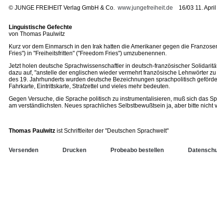
©
JUNGE FREIHEIT Verlag GmbH & Co.
www.jungefreiheit.de
16/03 11. April
Linguistische Gefechte
von Thomas Paulwitz
Kurz vor dem Einmarsch in den Irak hatten die Amerikaner gegen die Franzose
Fries") in "Freiheitsfritten" ("Freedom Fries") umzubenennen.
Jetzt holen deutsche Sprachwissenschaftler in deutsch-französischer Solidar
dazu auf, "anstelle der englischen wieder vermehrt französische Lehnwörter zu 
des 19. Jahrhunderts wurden deutsche Bezeichnungen sprachpolitisch gefördert
Fahrkarte, Eintrittskarte, Strafzettel und vieles mehr bedeuten.
Gegen Versuche, die Sprache politisch zu instrumentalisieren, muß sich das S
am verständlichsten. Neues sprachliches Selbstbewußtsein ja, aber bitte nicht 
Thomas Paulwitz
ist Schriftleiter der "Deutschen Sprachwelt"
Versenden
Drucken
Probeabo bestellen
Datenschu