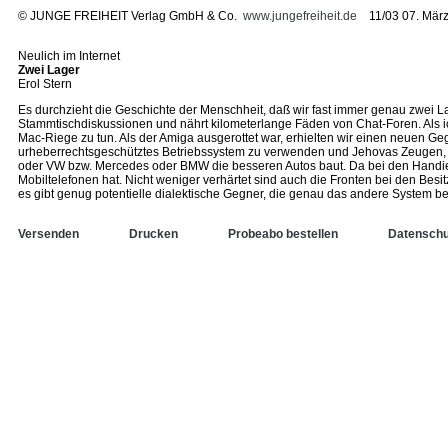
©
JUNGE FREIHEIT Verlag GmbH & Co.
www.jungefreiheit.de
11/03 07. März
Neulich im Internet
Zwei Lager
Erol Stern
Es durchzieht die Geschichte der Menschheit, daß wir fast immer genau zwei La
Stammtischdiskussionen und nährt kilometerlange Fäden von Chat-Foren. Als ich
Mac-Riege zu tun. Als der Amiga ausgerottet war, erhielten wir einen neuen G
urheberrechtsgeschütztes Betriebssystem zu verwenden und Jehovas Zeugen, die
oder VW bzw. Mercedes oder BMW die besseren Autos baut. Da bei den Handies 
Mobiltelefonen hat. Nicht weniger verhärtet sind auch die Fronten bei den B
es gibt genug potentielle dialektische Gegner, die genau das andere System
Versenden
Drucken
Probeabo bestellen
Datenschu