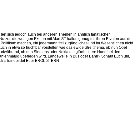
äußert sich jedoch auch bei anderen Themen in ähnlich fanatischen
utzer, die wenigen Exoten mit Atari ST hatten genug mit ihren Rivalen aus der
n Politikum machen, ein jedermann frei zugängliches und im Wesentlichen nicht
ch in etwa so fruchtbar vorstellen wie das ewige Streitthema, ob nun Opel
fortwährend, ob nun Siemens oder Nokia die glücklichere Hand bei den
 zahlenmäßig überlegen wird. Langeweile in Bus oder Bahn? Schaut Euch um,
eck´s feindbildet Euer EROL STERN