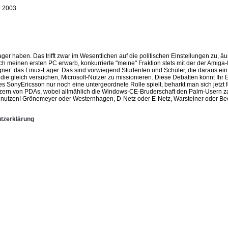
 2003
ger haben. Das trifft zwar im Wesentlichen auf die politischen Einstellungen zu, 
 meinen ersten PC erwarb, konkurrierte "meine" Fraktion stets mit der der Amiga-N
egner: das Linux-Lager. Das sind vorwiegend Studenten und Schüler, die daraus ei
 gleich versuchen, Microsoft-Nutzer zu missionieren. Diese Debatten könnt Ihr Eu
SonyEricsson nur noch eine untergeordnete Rolle spielt, beharkt man sich jetzt 
esitzern von PDAs, wobei allmählich die Windows-CE-Bruderschaft den Palm-Usern
 benutzen! Grönemeyer oder Westernhagen, D-Netz oder E-Netz, Warsteiner oder B
tzerklärung