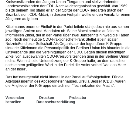
Kreisvorsitzenden der Jungen Union Tiergarten und stellvertretenden
Landesvorsitzenden der CDU-Nachwuchsorganisation gewählt. Von 1969
bis zu seinem Tod stand er an der Spitze der CDU-Tiergarten (nach der
Bezirksfusion: CDU-Mitte); in diesem Frühjahr wollte er den Vorsitz für einen
Jüngeren aufgeben.
Kittelmanns enormer Einfluß in der Partei leitete sich jedoch nie aus seinen
jeweiligen Ämtern und Mandaten ab. Seine Macht beruhte auf einem
informellen Zirkel, der in der Partei über zwei Jahrzehnte hinweg die Fäden
zog. Noch der heutige CDU-Fraktionschef Frank Steffel ist ein später
Nutznießer dieser Seilschaft. Als Organisator der legendären K-Gruppe
steuerte Kittelmann die Personalpolitik der Berliner Union bis hinunter in die
Ortsverbände und die Vereinigungen der CDU. Gegen diesen mächtigen
Zirkel von ausgewählten CDU-Kreisvorsitzenden ging in der Berliner Union
nichts. Wer nicht die Unterstützung der K-Gruppe hatte, an dem rauschten
nach einem geflügelten Wort in der Partei die Ämter vorbei "wie das Meer
an der Insel".
Das traf naturgemäß nicht überall in der Partei auf Wohlgefallen. Für die
Alterspräsidentin des Abgeordnetenhauses, Ursula Besser (CDU), waren
die Mitglieder der K-Gruppe einfach nur "Technokraten der Macht".
Versenden
Drucken
Probeabo
bestellen
Datenschutzerklärung