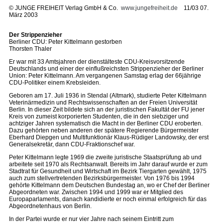
©
JUNGE FREIHEIT Verlag GmbH & Co.
www.jungefreiheit.de
11/03 07.
März 2003
Der Strippenzieher
Berliner CDU: Peter Kittelmann gestorben
Thorsten Thaler
Er war mit 33 Amtsjahren der dienstälteste CDU-Kreisvorsitzende
Deutschlands und einer der einflußreichsten Strippenzieher der Berliner
Union: Peter Kittelmann. Am vergangenen Samstag erlag der 66jährige
CDU-Politiker einem Krebsleiden.
Geboren am 17. Juli 1936 in Stendal (Altmark), studierte Peter Kittelmann
Veterinärmedizin und Rechtswissenschaften an der Freien Universität
Berlin. In dieser Zeit bildete sich an der juristischen Fakultät der FU jener
Kreis von zumeist korporierten Studenten, die in den siebziger und
achtziger Jahren systematisch die Macht in der Berliner CDU eroberten.
Dazu gehörten neben anderen der spätere Regierende Bürgermeister
Eberhard Diepgen und Multifunktionär Klaus-Rüdiger Landowsky, der erst
Generalsekretär, dann CDU-Fraktionschef war.
Peter Kittelmann legte 1969 die zweite juristische Staatsprüfung ab und
arbeitete seit 1970 als Rechtsanwalt. Bereits im Jahr darauf wurde er zum
Stadtrat für Gesundheit und Wirtschaft im Bezirk Tiergarten gewählt, 1975
auch zum stellvertretenden Bezirksbürgermeister. Von 1976 bis 1994
gehörte Kittelmann dem Deutschen Bundestag an, wo er Chef der Berliner
Abgeordneten war. Zwischen 1994 und 1999 war er Mitglied des
Europaparlaments, danach kandidierte er noch einmal erfolgreich für das
Abgeordnetenhaus von Berlin.
In der Partei wurde er nur vier Jahre nach seinem Eintritt zum