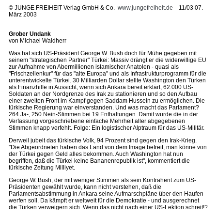
©
JUNGE FREIHEIT Verlag GmbH & Co.
www.jungefreiheit.de
11/03 07.
März 2003
Grober Undank
von Michael Waldherr
Was hat sich US-Präsident George W. Bush doch für Mühe gegeben mit
seinem "strategischen Partner" Türkei: Massiv drängt er die widerwillige EU
zur Aufnahme von Abermillionen islamischer Anatolen - quasi als
"Frischzellenkur" für das "alte Europa" und als Infrastrukturprogramm für die
unterentwickelte Türkei. 30 Milliarden Dollar stellte Washington den Türken
als Finanzhilfe in Aussicht, wenn sich Ankara bereit erklärt, 62.000 US-
Soldaten an der Nordgrenze des Irak zu stationieren und so den Aufbau
einer zweiten Front im Kampf gegen Saddam Hussein zu ermöglichen. Die
türkische Regierung war einverstanden. Und was macht das Parlament?
264 Ja-, 250 Nein-Stimmen bei 19 Enthaltungen. Damit wurde die in der
Verfassung vorgeschriebene einfache Mehrheit aller abgegebenen
Stimmen knapp verfehlt. Folge: Ein logistischer Alptraum für das US-Militär.
Derweil jubelt das türkische Volk, 94 Prozent sind gegen den Irak-Krieg.
"Die Abgeordneten haben das Land von dem Image befreit, man könne von
der Türkei gegen Geld alles bekommen. Auch Washington hat nun
begriffen, daß die Türkei keine Bananenrepublik ist", kommentiert die
türkische Zeitung Milliyet.
George W. Bush, der mit weniger Stimmen als sein Kontrahent zum US-
Präsidenten gewählt wurde, kann nicht verstehen, daß die
Parlamentsabstimmung in Ankara seine Aufmarschpläne über den Haufen
werfen soll. Da kämpft er weltweit für die Demokratie - und ausgerechnet
die Türken verweigern sich. Wenn das nicht nach einer US-Lektion schreit!?