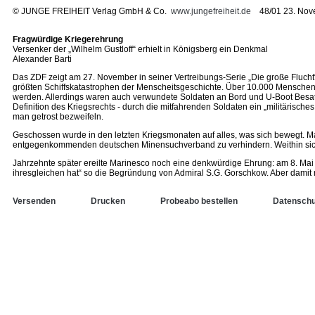
©
JUNGE FREIHEIT Verlag GmbH & Co.
www.jungefreiheit.de
48/01 23. Nov
Fragwürdige Kriegerehrung
Versenker der „Wilhelm Gustloff“ erhielt in Königsberg ein Denkmal
Alexander Barti
Das ZDF zeigt am 27. November in seiner Vertreibungs-Serie „Die große Flucht“
größten Schiffskatastrophen der Menscheitsgeschichte. Über 10.000 Menschen w
werden. Allerdings waren auch verwundete Soldaten an Bord und U-Boot Besatzun
Definition des Kriegsrechts - durch die mitfahrenden Soldaten ein „militärisc
man getrost bezweifeln.
Geschossen wurde in den letzten Kriegsmonaten auf alles, was sich bewegt. Marin
entgegenkommenden deutschen Minensuchverband zu verhindern. Weithin sichtba
Jahrzehnte später ereilte Marinesco noch eine denkwürdige Ehrung: am 8. Mai
ihresgleichen hat“ so die Begründung von Admiral S.G. Gorschkow. Aber damit n
Versenden
Drucken
Probeabo bestellen
Datenschu