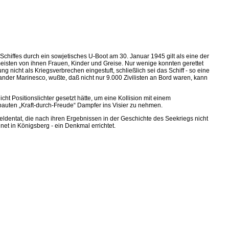
chiffes durch ein sowjetisches U-Boot am 30. Januar 1945 gilt als eine der
eisten von ihnen Frauen, Kinder und Greise. Nur wenige konnten gerettet
icht als Kriegsverbrechen eingestuft, schließlich sei das Schiff - so eine
nder Marinesco, wußte, daß nicht nur 9.000 Zivilisten an Bord waren, kann
ht Positionslichter gesetzt hätte, um eine Kollision mit einem
auten „Kraft-durch-Freude“ Dampfer ins Visier zu nehmen.
dentat, die nach ihren Ergebnissen in der Geschichte des Seekriegs nicht
et in Königsberg - ein Denkmal errichtet.