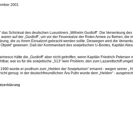
ember 2001
 das Schicksal des deutschen Luxusliners „Wilhelm Gustloff“. Die Versenkung des S
aren auf der „Gustloff“, um vor der Feuerwalze der Roten Armee zu fliehen, die m
g, die zu ihrem Einsatzort gebracht werden sollte. Deswegen wird die Versenkung n
hes Objekt“ gewesen. Daß der Kommandant des sowjetischen U-Bootes, Kapitän Alexa
esco hätte die „Gustloff“ aber nicht getroffen, wenn Kapitän Friedrich Petersen nic
r, war es für die sowjetische „S13“ kein Problem, den zum Lazarettschiff umgeb
 1990 wurde er posthum zum „Helden der Sowjetunion“ ernannt - wegen seiner „ Hel
icht genug: in der deutschfreundlichen Ära Putin wurde dem „Helden“ - ausgerechn
tzerklärung