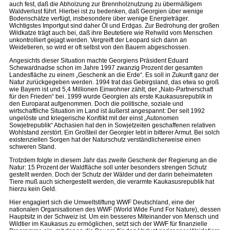
auch fest, daß die Abholzung zur Brennholznutzung zu übermäßigem
Waldverlust führt. Hierbei ist zu bedenken, daß Georgien über wenige
Bodenschätze verfügt, insbesondere über wenige Energieträger.
Wichtigstes Importgut sind daher Öl und Erdgas. Zur Bedrohung der großen
Wildkatze trägt auch bei, daß ihre Beutetiere wie Rehwild vom Menschen
unkontrolliert gejagt werden. Vergreift der Leopard sich dann an
Weidetieren, so wird er oft selbst von den Bauern abgeschossen.
Angesichts dieser Situation machte Georgiens Präsident Eduard
Schewardnadse schon im Jahre 1997 zwanzig Prozent der gesamten
Landesfläche zu einem „Geschenk an die Erde“. Es soll in Zukunft ganz der
Natur zurückgegeben werden. 1994 trat das Gebirgsland, das etwa so groß
wie Bayern ist und 5,4 Millionen Einwohner zählt, der „Nato-Partnerschaft
für den Frieden“ bei. 1999 wurde Georgien als erste Kaukasusrepublik in
den Europarat aufgenommen. Doch die politische, soziale und
wirtschaftliche Situation im Land ist äußerst angespannt: Der seit 1992
ungelöste und kriegerische Konflikt mit der einst „Autonomen
Sowjetrepublik“ Abchasien hat den in Sowjetzeiten geschaffenen relativen
Wohlstand zerstört. Ein Großteil der Georgier lebt in bitterer Armut. Bei solch
existenziellen Sorgen hat der Naturschutz verständlicherweise einen
schweren Stand.
Trotzdem folgte in diesem Jahr das zweite Geschenk der Regierung an die
Natur: 15 Prozent der Waldfläche soll unter besonders strengen Schutz
gestellt werden. Doch der Schutz der Wälder und der darin beheimateten
Tiere muß auch sichergestellt werden, die verarmte Kaukasusrepublik hat
hierzu kein Geld.
Hier engagiert sich die Umweltstiftung WWF Deutschland, eine der
nationalen Organisationen des WWF (World Wide Fund For Nature), dessen
Hauptsitz in der Schweiz ist. Um ein besseres Miteinander von Mensch und
Wildtier im Kaukasus zu ermöglichen, setzt sich der WWF für finanzielle