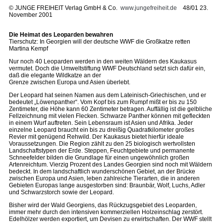
©
JUNGE FREIHEIT Verlag GmbH & Co.
www.jungefreiheit.de
48/01 23.
November 2001
Die Heimat des Leoparden bewahren
Tierschutz: In Georgien will der deutsche WWF die Großkatze retten
Martina Kempf
Nur noch 40 Leoparden werden in den weiten Wäldern des Kaukasus
vermutet. Doch die Umweltstiftung WWF Deutschland setzt sich dafür ein,
daß die elegante Wildkatze an der
Grenze zwischen Europa und Asien überlebt.
Der Leopard hat seinen Namen aus dem Lateinisch-Griechischen, und er
bedeutet „Löwenpanther“. Vom Kopf bis zum Rumpf mißt er bis zu 150
Zentimeter, die Höhe kann 60 Zentimeter betragen. Auffällig ist die gelbliche
Fellzeichnung mit vielen Flecken. Schwarze Panther können mit gefleckten
in einem Wurf auftreten. Sein Lebensraum ist Asien und Afrika. Jeder
einzelne Leopard braucht ein bis zu dreißig Quadratkilometer großes
Revier mit genügend Rehwild. Der Kaukasus bietet hierfür ideale
Voraussetzungen. Die Region zählt zu den 25 biologisch wertvollsten
Landschaftstypen der Erde. Steppen, Feuchtgebiete und permanente
Schneefelder bilden die Grundlage für einen ungewöhnlich großen
Artenreichtum. Vierzig Prozent des Landes Georgien sind noch mit Wäldern
bedeckt. In dem landschaftlich wunderschönen Gebiet, an der Brücke
zwischen Europa und Asien, leben zahlreiche Tierarten, die in anderen
Gebieten Europas lange ausgestorben sind: Braunbär, Wolf, Luchs, Adler
und Schwarzstorch sowie der Leopard.
Bisher wird der Wald Georgiens, das Rückzugsgebiet des Leoparden,
immer mehr durch den intensiven kommerziellen Holzeinschlag zerstört.
Edelhölzer werden exportiert, um Devisen zu erwirtschaften. Der WWF stellt