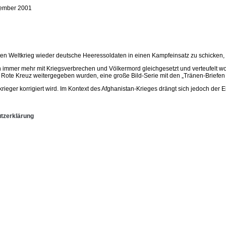
ember 2001
Weltkrieg wieder deutsche Heeressoldaten in einen Kampfeinsatz zu schicken, prä
immer mehr mit Kriegsverbrechen und Völkermord gleichgesetzt und verteufelt wor
Rote Kreuz weitergegeben wurden, eine große Bild-Serie mit den „Tränen-Briefen d
rieger korrigiert wird. Im Kontext des Afghanistan-Krieges drängt sich jedoch der E
tzerklärung