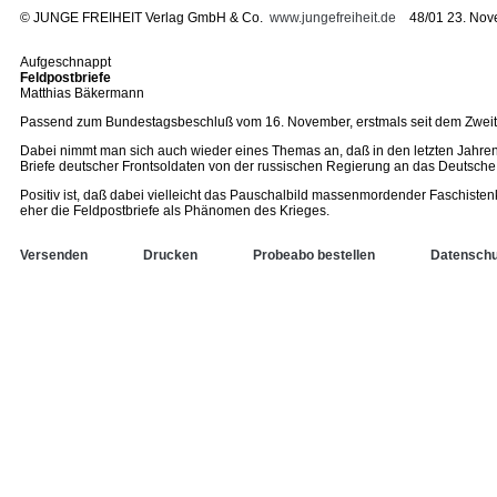
©
JUNGE FREIHEIT Verlag GmbH & Co.
www.jungefreiheit.de
48/01 23. Nov
Aufgeschnappt
Feldpostbriefe
Matthias Bäkermann
Passend zum Bundestagsbeschluß vom 16. November, erstmals seit dem Zweiten 
Dabei nimmt man sich auch wieder eines Themas an, daß in den letzten Jahren 
Briefe deutscher Frontsoldaten von der russischen Regierung an das Deutsche 
Positiv ist, daß dabei vielleicht das Pauschalbild massenmordender Faschistenk
eher die Feldpostbriefe als Phänomen des Krieges.
Versenden
Drucken
Probeabo bestellen
Datenschu