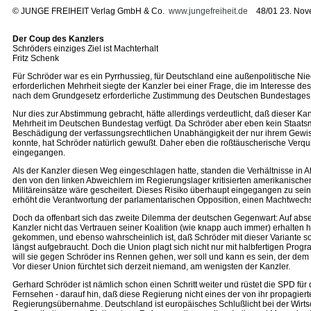
©
JUNGE FREIHEIT Verlag GmbH & Co.
www.jungefreiheit.de
48/01 23. Nov
Der Coup des Kanzlers
Schröders einziges Ziel ist Machterhalt
Fritz Schenk
Für Schröder war es ein Pyrrhussieg, für Deutschland eine außenpolitische 
erforderlichen Mehrheit siegte der Kanzler bei einer Frage, die im Interesse 
nach dem Grundgesetz erforderliche Zustimmung des Deutschen Bundestages zu
Nur dies zur Abstimmung gebracht, hätte allerdings verdeutlicht, daß dieser Kan
Mehrheit im Deutschen Bundestag verfügt. Da Schröder aber eben kein Staatsma
Beschädigung der verfassungsrechtlichen Unabhängigkeit der nur ihrem Gewis
konnte, hat Schröder natürlich gewußt. Daher eben die roßtäuscherische Verqui
eingegangen.
Als der Kanzler diesen Weg eingeschlagen hatte, standen die Verhältnisse in A
den von den linken Abweichlern im Regierungslager kritisierten amerikanischen
Militäreinsätze wäre gescheitert. Dieses Risiko überhaupt eingegangen zu sein 
erhöht die Verantwortung der parlamentarischen Opposition, einen Machtwechs
Doch da offenbart sich das zweite Dilemma der deutschen Gegenwart: Auf abseh
Kanzler nicht das Vertrauen seiner Koalition (wie knapp auch immer) erhalten
gekommen, und ebenso wahrscheinlich ist, daß Schröder mit dieser Variante so
längst aufgebraucht. Doch die Union plagt sich nicht nur mit halbfertigen Pro
will sie gegen Schröder ins Rennen gehen, wer soll und kann es sein, der dem
Vor dieser Union fürchtet sich derzeit niemand, am wenigsten der Kanzler.
Gerhard Schröder ist nämlich schon einen Schritt weiter und rüstet die SPD fü
Fernsehen - darauf hin, daß diese Regierung nicht eines der von ihr propagierte
Regierungsübernahme. Deutschland ist europäisches Schlußlicht bei der Wirtsc