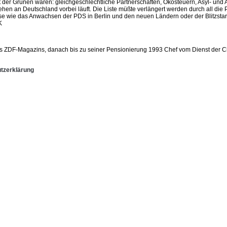
er Grünen waren: gleichgeschlechtliche Partnerschaften, Ökosteuern, Asyl- und A
hen an Deutschland vorbei läuft. Die Liste müßte verlängert werden durch all die 
e wie das Anwachsen der PDS in Berlin und den neuen Ländern oder der Blitzstar
K
des ZDF-Magazins, danach bis zu seiner Pensionierung 1993 Chef vom Dienst der C
tzerklärung