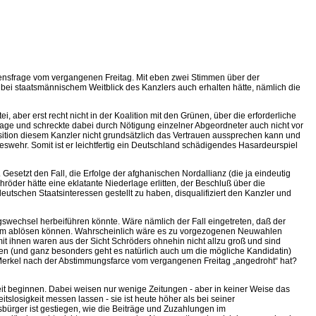
uensfrage vom vergangenen Freitag. Mit eben zwei Stimmen über der
 bei staatsmännischem Weitblick des Kanzlers auch erhalten hätte, nämlich die
 aber erst recht nicht in der Koalition mit den Grünen, über die erforderliche
rage und schreckte dabei durch Nötigung einzelner Abgeordneter auch nicht vor
tion diesem Kanzler nicht grundsätzlich das Vertrauen aussprechen kann und
swehr. Somit ist er leichtfertig ein Deutschland schädigendes Hasardeurspiel
esetzt den Fall, die Erfolge der afghanischen Nordallianz (die ja eindeutig
öder hätte eine eklatante Niederlage erlitten, der Beschluß über die
eutschen Staatsinteressen gestellt zu haben, disqualifiziert den Kanzler und
gswechsel herbeiführen könnte. Wäre nämlich der Fall eingetreten, daß der
svotum ablösen können. Wahrscheinlich wäre es zu vorgezogenen Neuwahlen
it ihnen waren aus der Sicht Schröders ohnehin nicht allzu groß und sind
aten (und ganz besonders geht es natürlich auch um die mögliche Kandidatin)
e Merkel nach der Abstimmungsfarce vom vergangenen Freitag „angedroht“ hat?
eit beginnen. Dabei weisen nur wenige Zeitungen - aber in keiner Weise das
tslosigkeit messen lassen - sie ist heute höher als bei seiner
sbürger ist gestiegen, wie die Beiträge und Zuzahlungen im