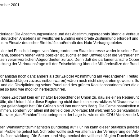
ember 2001
Niederlage: Die Abstimmungsvorlage und das Abstimmungsergebnis über die Vertra
des deutschen Ansehens im westlichen Bündnis eine breite Zustimmung erfordert und
m Einsatz deutscher Streitkräfte außerhalb des Nato-Vertragsgebietes.
zler bei Entscheidungen von übergeordnetem Staatsinteresse weder in seiner Partei,
nn, sondern reiner Parteipolitiker ist, suchte er den Umweg über die Vertrauensf
sen verantwortlichen Abgeordneten zurück. Denn daß die parlamentarische Opposi
ckung der Vertrauensfrage mit der Entscheidung über die Militäreinsätze der Bunde
fghanistan noch ganz anders als zur Zeit der Abstimmung am vergangenen Freitag. G
 Militärschlägen zuzuschreiben waren) wären noch nicht eingetreten gewesen: Schr
und die Disziplinierung seiner Partei und des grünen Koalitionspartners über die d
el so bald wie möglich herbeizuführen.
bare Zeit traut kein ernsthafter Beobachter der Union zu, daß sie einen Regierun
 hätte, die Union hätte diese Regierung nicht durch ein konstruktives Mißtrauen
gar geliebäugelt hat. Die Grünen sind ihm nur noch lästig. Die Gemeinsamkeiten m
grammen, sondern vor allem mit der leidigen „K“-Frage: Mit welchem Spitzenkandid
 Kanzler „das Fürchten“ beizubringen in der Lage ist, wie es die CDU-Vorsitzend
r den Wahlkampf zum nächsten Bundestag auf. Für ihn kann dieser praktisch jederz
n Probleme gelöst hat. Schröder wollte sich vor allem an der Verringerung der Arbei
haftsentwicklung. Die Steuer- und Abgabenlast der vollbeschäftigten Durchschnitt