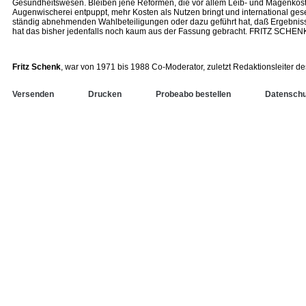
Gesundheitswesen. Bleiben jene Reformen, die vor allem Leib- und Magenkost d
Augenwischerei entpuppt, mehr Kosten als Nutzen bringt und international gese
ständig abnehmenden Wahlbeteiligungen oder dazu geführt hat, daß Ergebniss
hat das bisher jedenfalls noch kaum aus der Fassung gebracht. FRITZ SCHEN
Fritz Schenk
, war von 1971 bis 1988 Co-Moderator, zuletzt Redaktionsleiter 
Versenden
Drucken
Probeabo bestellen
Datenschu