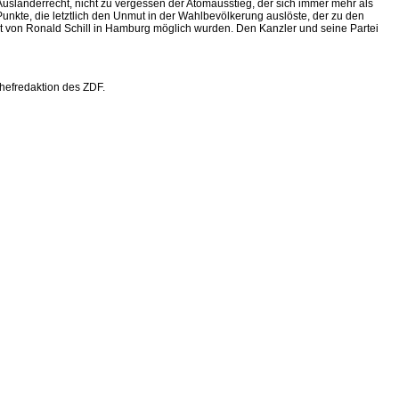
usländerrecht, nicht zu vergessen der Atomausstieg, der sich immer mehr als
Punkte, die letztlich den Unmut in der Wahlbevölkerung auslöste, der zu den
t von Ronald Schill in Hamburg möglich wurden. Den Kanzler und seine Partei
hefredaktion des ZDF.