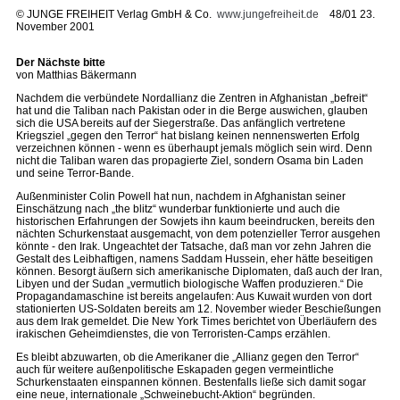
©
JUNGE FREIHEIT Verlag GmbH & Co.
www.jungefreiheit.de
48/01 23.
November 2001
Der Nächste bitte
von Matthias Bäkermann
Nachdem die verbündete Nordallianz die Zentren in Afghanistan „befreit“
hat und die Taliban nach Pakistan oder in die Berge auswichen, glauben
sich die USA bereits auf der Siegerstraße. Das anfänglich vertretene
Kriegsziel „gegen den Terror“ hat bislang keinen nennenswerten Erfolg
verzeichnen können - wenn es überhaupt jemals möglich sein wird. Denn
nicht die Taliban waren das propagierte Ziel, sondern Osama bin Laden
und seine Terror-Bande.
Außenminister Colin Powell hat nun, nachdem in Afghanistan seiner
Einschätzung nach „the blitz“ wunderbar funktionierte und auch die
historischen Erfahrungen der Sowjets ihn kaum beeindrucken, bereits den
nächten Schurkenstaat ausgemacht, von dem potenzieller Terror ausgehen
könnte - den Irak. Ungeachtet der Tatsache, daß man vor zehn Jahren die
Gestalt des Leibhaftigen, namens Saddam Hussein, eher hätte beseitigen
können. Besorgt äußern sich amerikanische Diplomaten, daß auch der Iran,
Libyen und der Sudan „vermutlich biologische Waffen produzieren.“ Die
Propagandamaschine ist bereits angelaufen: Aus Kuwait wurden von dort
stationierten US-Soldaten bereits am 12. November wieder Beschießungen
aus dem Irak gemeldet. Die New York Times berichtet von Überläufern des
irakischen Geheimdienstes, die von Terroristen-Camps erzählen.
Es bleibt abzuwarten, ob die Amerikaner die „Allianz gegen den Terror“
auch für weitere außenpolitische Eskapaden gegen vermeintliche
Schurkenstaaten einspannen können. Bestenfalls ließe sich damit sogar
eine neue, internationale „Schweinebucht-Aktion“ begründen.