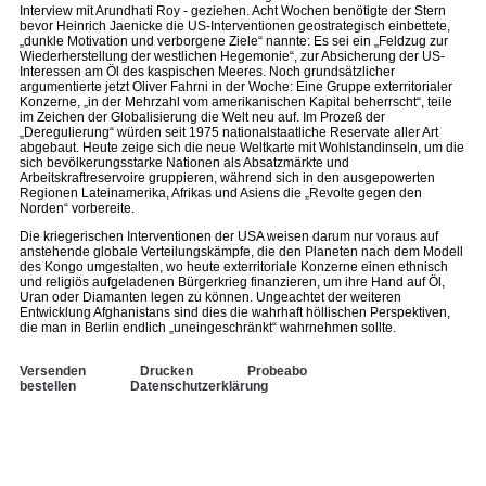
Interview mit Arundhati Roy - geziehen. Acht Wochen benötigte der Stern
bevor Heinrich Jaenicke die US-Interventionen geostrategisch einbettete,
„dunkle Motivation und verborgene Ziele“ nannte: Es sei ein „Feldzug zur
Wiederherstellung der westlichen Hegemonie“, zur Absicherung der US-
Interessen am Öl des kaspischen Meeres. Noch grundsätzlicher
argumentierte jetzt Oliver Fahrni in der Woche: Eine Gruppe exterritorialer
Konzerne, „in der Mehrzahl vom amerikanischen Kapital beherrscht“, teile
im Zeichen der Globalisierung die Welt neu auf. Im Prozeß der
„Deregulierung“ würden seit 1975 nationalstaatliche Reservate aller Art
abgebaut. Heute zeige sich die neue Weltkarte mit Wohlstandinseln, um die
sich bevölkerungsstarke Nationen als Absatzmärkte und
Arbeitskraftreservoire gruppieren, während sich in den ausgepowerten
Regionen Lateinamerika, Afrikas und Asiens die „Revolte gegen den
Norden“ vorbereite.
Die kriegerischen Interventionen der USA weisen darum nur voraus auf
anstehende globale Verteilungskämpfe, die den Planeten nach dem Modell
des Kongo umgestalten, wo heute exterritoriale Konzerne einen ethnisch
und religiös aufgeladenen Bürgerkrieg finanzieren, um ihre Hand auf Öl,
Uran oder Diamanten legen zu können. Ungeachtet der weiteren
Entwicklung Afghanistans sind dies die wahrhaft höllischen Perspektiven,
die man in Berlin endlich „uneingeschränkt“ wahrnehmen sollte.
Versenden
Drucken
Probeabo
bestellen
Datenschutzerklärung