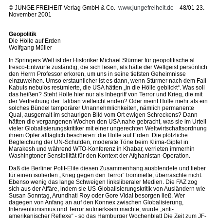
©
JUNGE FREIHEIT Verlag GmbH & Co.
www.jungefreiheit.de
48/01 23.
November 2001
Geopolitik
Die Hölle auf Erden
Wolfgang Müller
In Springers Welt ist der Historiker Michael Stürmer für geopolitische al
fresco-Entwürfe zuständig, die sich lesen, als hätte der Weltgeist persönlich
den Herrn Professor erkoren, um uns in seine tiefsten Geheimnisse
einzuweihen. Umso erstaunlicher ist es dann, wenn Stürmer nach dem Fall
Kabuls nebulös resümierte, die USA hätten „in die Hölle geblickt“. Was soll
das heißen? Steht Hölle hier nur als Inbegriff von Terror und Krieg, die mit
der Vertreibung der Taliban vielleicht enden? Oder meint Hölle mehr als ein
solches Bündel temporärer Unannehmlichkeiten, nämlich permanente
Qual, ausgemalt im schaurigen Bild vom Ort ewigen Schreckens? Dann
hätten die vergangenen Wochen den USA nahe gebracht, was sie im Urteil
vieler Globalisierungskritiker mit einer ungerechten Weltwirtschaftsordnung
ihrem Opfer alltäglich bescheren: die Hölle auf Erden. Die plötzliche
Begleichung der UN-Schulden, moderate Töne beim Klima-Gipfel in
Marakesh und während WTO-Konferenz in Khabar, verrieten immerhin
Washingtoner Sensibilität für den Kontext der Afghanistan-Operation.
Daß die Berliner Polit-Elite diesen Zusammenhang ausblendete und lieber
für einen isolierten „Krieg gegen den Terror“ trommelte, überraschte nicht.
Ebenso wenig das lange Schweigen linksliberaler Medien. Die FAZ zog
sich aus der Affäre, indem sie US-Globalisierungskritik von Ausländern wie
Susan Sonntag, Arundhati Roy oder Gore Vidal besorgen ließ. Wer
dagegen von Anfang an auf den Konnex zwischen Globalisierung,
Interventionismus und Terror aufmerksam machte, wurde „anti-
amerikanischer Reflexe“ - so das Hamburger Wochenblatt Die Zeit zum JF-