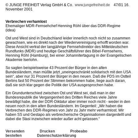
©
JUNGE FREIHEIT Verlag GmbH & Co.
www.jungefreiheit.de
47/01 16.
November 2001
Verbrechen verhamlost
Ehemaliger MDR-Fernsehchef Henning Röhl über das DDR-Regime
(idea)
Ost und West sind in Deutschland leider innerlich noch nicht so zusammen
gewachsen, wie es direkt nach der Wiedervereinigung erhofft worden war.
Diese Ansicht vertrat der langjährige Fernsehdirektor des Mitteldeutschen
Rundfunks (MDR) und heutige Geschäftsführer des Bibel-Fernsehens,
Henning Röhl (Hamburg), bei einer Johannitertagung in der Evangelischen
Akademie Iserlohn.
So sagten beispielsweise 43 Prozent der Bürger in den alten
Bundesländern, man müßte jetzt „uneingeschränkt solidarisch mit den USA
sein“, aber nur 31 Prozent der Bürger in den neuen. Daß die PDS im Ostteil
Berlins fast 50 Prozent der Stimmen bekommen habe, liege auch daran,
daß sie sich klar gegen die Politik der USA ausgesprochen habe.
Ein Grundunterschied zwischen Ost und West sei, daß man in der
Bundesrepublik die Vergangenheit des Dritten Reiches viele Jahre
bewältigt habe, die der DDR-Diktatur aber immer noch nicht - weder in den
neuen noch in den alten Bundesländern. Im Gegenteil: „Wir haben die
Verbrechen des DDR-Regimes von Jahr zu Jahr mehr verharmlost. Wir
haben SS und Gestapo als verbrecherische Organisationen dargestellt und
dabei die Stasi inzwischen wieder außer acht gelassen.“
Versenden
Drucken
Probeabo
bestellen
Datenschutzerklärung