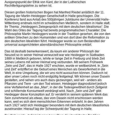
Ausgangspunkt der Ethik von Kant, der in der Lutherschen
Rechtfertigungslehre zu sehen ist.
Diesen großen historischen Bogen hat Manfred Riedel anläßlich der 11.
Tagung der Martin-Heidegger-Gesellschaft in Halle geschlagen. Die
Konferenz fand aus Anlaß des 500jährigen Jubiläums der Universität Halle-
Wittenberg erstmals nicht im schwäbischen Meßkirch, sondern in Halle statt.
Ihr Thema: „Heideggers Zwiegespräch mit dem deutschen Idealismus“. Die
Wahl des Ortes der Tagung hat bereits programmatischen Charakter: Die
Philosophie Martin Heideggers wurde in der Tradition gesehen, die von den
antiken Griechen zu den Humanisten und von dort über die Reformation zu
den deutschen Idealisten führt. Heidegger wurde so zum Bestandteil der
universal ausgerichteten abendländischen Philosophie erklärt.
Das ist deshalb bemerkenswert, da kaum ein anderer Philosoph der
Neuzeit so in seiner Heimat verwurzelt war wie Heidegger in Südbaden.
1889 in Meßkirch geboren, lehrte er lange Zeit in Freiburg und blieb Zeit
seines Lebens mit seiner Heimat eng verbunden. Mit seinem Frühwerk
„Sein und Zeit“, das in Halle 1927 erschien, wurde er weltberühmt. In „Sein
und Zeit“ entziffert er die Geburt eines Menschen als Geworfenheit in die
Welt, in eine Umgebung, die wir uns nicht aussuchen können. Dadurch ist
aber unser Leben noch nicht endgültig festgelegt. Wir können unser Dasein
gestalten, und sehen uns auch dazu gezwungen, weil wir - anders als
Pflanzen und Tiere - um den Tod wissen. Heidegger diagnostiziert jedoch
eine Verfallenheit an das „Man“, in der die Todesgewißheit durch Zeitgeist
und schillernde Konsumwelt verdrängt wird. Nach „Sein und Zeit“ gibt
Heidegger diese Konzeption auf. Er versteht in seinem späteren Werk das
Sein zunehmend als etwas, das vom Dasein nicht erschlossen werden
kann, weil es sich dem menschlichen Erkennen entzieht. In den Jahren
nach 1927 setzt sich Heidegger besonders mit dem deutschen Ideaslismus
auseinander. Hierauf lag der Schwerpunkt der Tagung in Halle.