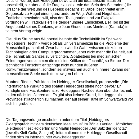
Deutlich wurde, daß Heidegger bewußt an die idealistische Tradition
anschließt, sie aber auf die Frage zuspitzt, wie das Sein des Seienden (die
Ursache der Welt und des Lebens) gedacht ist. Dabei beschreitet er im
Gegensatz zu Hegel einen ganz anderen Weg: Während Hegel das
Endliche überwinden will, also den Tod ignoriert und zur Ewigkeit
vordringen will, radikalisiert Heidegger unsere Endlichkeit. Der Tod ist der
Angelpunkt seines Denkens, wie Jean Grondin aus Montreal (Kanada) in
seinem Vortrag zeigte.
Claudius Strube aus Wuppertal betonte die Technikkritik im Spätwerk
Heideggers. Technik werde oft als Universalmedizin für die Probleme der
Menschheit präsentiert. Zwar hätten wir die Wahl zwischen einzelnen
Technologien oder Computerprogrammen, aber nicht mehr die Freiheit, auf
die Technik als Ganzes zu verzichten. „Spätestens bei medizinischen
Erfindungen verstummen die meisten Kritiker der Technik“, so Strube. Der
technische Fortschritt entspringe nicht nur den äußeren
Konkurrenzzwängen, sondern sei inzwischen auch ein innerer Zwang der
menschlichen Seele nach dem ewigen Leben.
Manfred Riedel, Präsident der Heidegger-Gesellschaft, prophezeite: „Die
internationale Wirkung des späten Heideggers stehe noch bevor.“ Er
kündigte eine Fachkonferenz zu Heideggers Nachdenken über die Technik
in den nächsten Jahren an. Es gibt also keinen Grund, Heidegger als
Provinzgeist lächerlich zu machen, der auf seiner Hütte im Schwarzwald vor
sich hingrübelte.
Die Tagungsvorträge erscheinen unter dem Titel „Heideggers
Zwiegespräch mit dem deutschen Idealismus” im Böhlau Verlag. Hörbücher:
„Heidegger liest Hölderlin“ und Martin Heidegger „Der Satz der Identität“
(jeweils Klett-Cotta, Stuttgart). Informationen der Heidegger-Gesellschaft
finden sich im Internet unter
www.heidegger.org
.