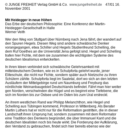
©
JUNGE FREIHEIT Verlag GmbH & Co.
www.jungefreiheit.de
47/01 16.
November 2001
Mit Heidegger in neue Höhen
Das Erbe der deutschen Philosophie: Eine Konferenz der Martin-
Heidegger-Gesellschaft in Halle
Werner Veith
Wer den Weg von Stuttgart über Nürnberg nach Jena fährt, der wandert auf
den Spuren Hegels. Diesen Weg sind andere schwäbische Denker
vorangegangen, etwa Schiller und Hegels Studienfreund Schelling, die
dem Ruf Goethes an die Universität Jena gefolgt sind. Hegel und Schelling
trafen hier Fichte, mit dem sie zusammen die wichtigsten Systeme des
deutschen Idealismus entwickelten.
In ihren Ideen verbindet sich schwäbische Gelehrsamkeit mit
mitteldeutschem Denken, wie es in Schulpforta gelehrt wurde, jener
Eliteschule, die nicht nur Fichte, sondern später auch Nietzsche zu ihren
Schülern zählte. Schulpforta liegt im Saaletal, dort wo sich an den letzten
Ausläufern der Mittelgebirge rund um Naumburg und Freyburg das
nördlichste Weinanbaugebiet Deutschlands befindet. Fährt man hier weiter
gen Norden, verschwinden die Hügel und es beginnt eine Tiefebene, die
sich im Norden bis zur Ostsee und im Osten bis zum Ural erstreckt.
An ihrem westlichen Rand war Philipp Melanchthon, wie Hegel und
Schelling aus Tübingen kommend, Professor in Wittenberg. Als Berater
Martin Luthers hat er nicht nur für die Reformation gestritten, die in dieser
Landschaft ihren Ursprung hat, sondern zusammen mit dem Reformator
eine Tradition des Denkens begründet, die über Immanuel Kant und die
deutschen Idealisten noch bis heute wirkt. Die Forderung der Aufklärung,
den Verstand zu gebrauchen, findet sich hier bereits ebenso wie der