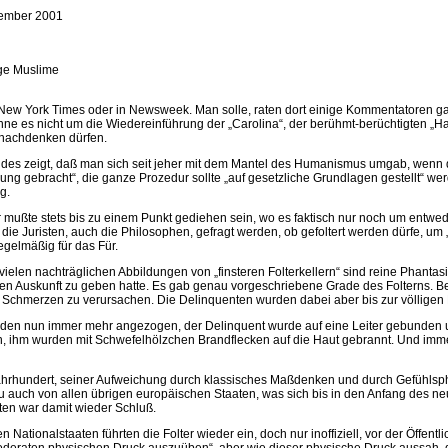
ember 2001
ige Muslime
er New York Times oder in Newsweek. Man solle, raten dort einige Kommentatoren g
ne es nicht um die Wiedereinführung der „Carolina“, der berühmt-berüchtigten „H
nachdenken dürfen.
 zeigt, daß man sich seit jeher mit dem Mantel des Humanismus umgab, wenn die Folt
ung gebracht“, die ganze Prozedur sollte „auf gesetzliche Grundlagen gestellt“ w
g.
hör mußte stets bis zu einem Punkt gediehen sein, wo es faktisch nur noch um entwe
 Juristen, auch die Philosophen, gefragt werden, ob gefoltert werden dürfe, um „le
egelmäßig für das Für.
vielen nachträglichen Abbildungen von „finsteren Folterkellern“ sind reine Phantas
uenten Auskunft zu geben hatte. Es gab genau vorgeschriebene Grade des Folterns. B
Schmerzen zu verursachen. Die Delinquenten wurden dabei aber bis zur völligen 
urden nun immer mehr angezogen, der Delinquent wurde auf eine Leiter gebunde
hm wurden mit Schwefelhölzchen Brandflecken auf die Haut gebrannt. Und immer w
 Jahrhundert, seiner Aufweichung durch klassisches Maßdenken und durch Gefühlsph
u auch von allen übrigen europäischen Staaten, was sich bis in den Anfang des 
ten war damit wieder Schluß.
onalstaaten führten die Folter wieder ein, doch nur inoffiziell, vor der Öffentlichk