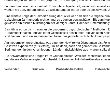
Anweisungen von oben an die „Organe“, zur Erlangung von Geständnissen „mo
Für den Staat war das vorteilhaft: Er konnte sich jederzeit, wenn doch einmal
wußten nie ganz genau, ob sie zu weit gegangen waren oder ob sie zu wenig
Eine weitere Folge der Dekodifizierung der Folter war, daß sich die Organe 
siebzehnten Jahrhunderts nicht einmal zu träumen gewagt hätten. Bis zum Ko
gewissen sibirischen Militärlagern der vierziger Jahre. Oder den Untersuchung
Das führte schon dicht heran an die „modernen, psychologischen“ Methoden, fü
„Dauerknast“ halten und von jeder Öffentlichkeit abschirmen, sie von allen S
sind fließend, und sie werden immer fließender, je weiter sich Technik und ps
Am modernsten erscheint das, was einer der New Yorker Disputanten als „Folter
Gesetzen exportieren (ausliefern), um sie dann, nach dort gemachten Geständnis
Bedingungen in den verschiedenen Ländern rücksichtslos aus - warum sollte de
Die Antwort auf solche Fragen ist im Grunde einfach: Weil der Rechtsstaat eben 
und dieses Verbot energisch durchsetzt. Er kann nur Anti-Folter-Gesetze erlass
Versenden
Drucken
Probeabo bestellen
Datenschu