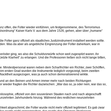
anz offen, die Folter wieder einführen, um festgenommene, des Terrorismus
alsordnung“ Kaiser Karls V. aus dem Jahre 1526, gehen, aber über „humane“
er ganz offiziell als staatliches Justizinstrument installiert werden sollte.
erden. Was da aber als angebliche Eingrenzung der Folter daherkam, war in
der/oder ging, wo also die Schuldvorwürfe schon weit zugespitzt waren. An
tzte Klarheit“ zu erlangen. Und die Professoren ließen sich nicht lange bitten,
ie. Mindestpersonal waren neben dem Scharfrichter ein Richter, zwei Schöffen,
eim ersten Grad wurden die Instrumente lediglich vorgezeigt, beim zweiten
Nacktheit ausgezogen, was ja auch schon demoralisierend wirkte.
n und an den Beinen und Armen immer mehr nach beiden Richtungen
ieder fragten die Richter dazwischen: „War das so, ja oder nein, war das so,
ilosophie, offiziell von den souveränen Staaten nach und nach abgeschafft
neunzehnten Jahrhunderts hinzog. Während des restlichen neunzehnten
eit abgeschirmt; die Folter wurde nicht mehr offiziell legitimiert. Es gab zwar