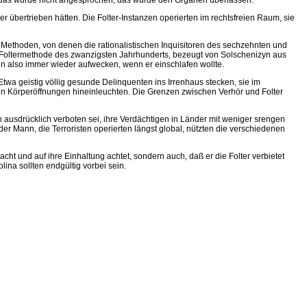
 das wurde nicht angesprochen, das wurde den Organen überlassen.
 übertrieben hätten. Die Folter-Instanzen operierten im rechtsfreien Raum, sie
Methoden, von denen die rationalistischen Inquisitoren des sechzehnten und
 Foltermethode des zwanzigsten Jahrhunderts, bezeugt von Solschenizyn aus
ihn also immer wieder aufwecken, wenn er einschlafen wollte.
wa geistig völlig gesunde Delinquenten ins Irrenhaus stecken, sie im
hen Körperöffnungen hineinleuchten. Die Grenzen zwischen Verhör und Folter
h ausdrücklich verboten sei, ihre Verdächtigen in Länder mit weniger srengen
der Mann, die Terroristen operierten längst global, nützten die verschiedenen
cht und auf ihre Einhaltung achtet, sondern auch, daß er die Folter verbietet
lina sollten endgültig vorbei sein.