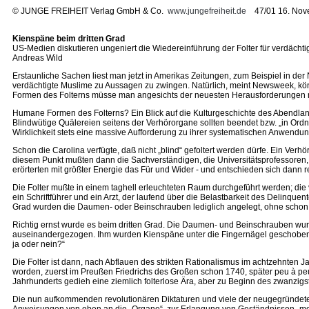
©
JUNGE FREIHEIT Verlag GmbH & Co.
www.jungefreiheit.de
47/01 16. Nov
Kienspäne beim dritten Grad
US-Medien diskutieren ungeniert die Wiedereinführung der Folter für verdächt
Andreas Wild
Erstaunliche Sachen liest man jetzt in Amerikas Zeitungen, zum Beispiel in d
verdächtigte Muslime zu Aussagen zu zwingen. Natürlich, meint Newsweek, kön
Formen des Folterns müsse man angesichts der neuesten Herausforderungen 
Humane Formen des Folterns? Ein Blick auf die Kulturgeschichte des Abendlandes
Blindwütige Quälereien seitens der Verhörorgane sollten beendet bzw. „in Ordn
Wirklichkeit stets eine massive Aufforderung zu ihrer systematischen Anwendun
Schon die Carolina verfügte, daß nicht „blind“ gefoltert werden dürfe. Ein Ver
diesem Punkt mußten dann die Sachverständigen, die Universitätsprofessoren, die
erörterten mit größter Energie das Für und Wider - und entschieden sich dann r
Die Folter mußte in einem taghell erleuchteten Raum durchgeführt werden; die 
ein Schriftführer und ein Arzt, der laufend über die Belastbarkeit des Delinq
Grad wurden die Daumen- oder Beinschrauben lediglich angelegt, ohne schon 
Richtig ernst wurde es beim dritten Grad. Die Daumen- und Beinschrauben w
auseinandergezogen. Ihm wurden Kienspäne unter die Fingernägel geschoben, i
ja oder nein?“
Die Folter ist dann, nach Abflauen des strikten Rationalismus im achtzehnten
worden, zuerst im Preußen Friedrichs des Großen schon 1740, später peu à pe
Jahrhunderts gedieh eine ziemlich folterlose Ära, aber zu Beginn des zwanzigs
Die nun aufkommenden revolutionären Diktaturen und viele der neugegründeten Nati