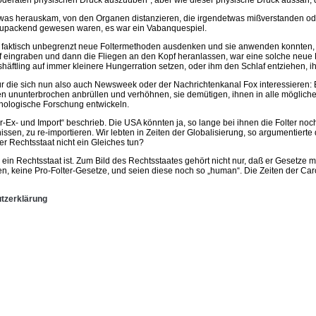
deraten physischen Druck auszuüben“, aber wie dieser physische Druck aussah,
 etwas herauskam, von den Organen distanzieren, die irgendetwas mißverstanden oder
 zupackend gewesen waren, es war ein Vabanquespiel.
nun faktisch unbegrenzt neue Foltermethoden ausdenken und sie anwenden konnten, 
pf eingraben und dann die Fliegen an den Kopf heranlassen, war eine solche neue
shäftling auf immer kleinere Hungerration setzen, oder ihm den Schlaf entziehen, 
r die sich nun also auch Newsweek oder der Nachrichtenkanal Fox interessieren: Et
eiten ununterbrochen anbrüllen und verhöhnen, sie demütigen, ihnen in alle möglic
ychologische Forschung entwickeln.
-Ex- und Import“ beschrieb. Die USA könnten ja, so lange bei ihnen die Folter noc
sen, zu re-importieren. Wir lebten in Zeiten der Globalisierung, so argumentierte 
r Rechtsstaat nicht ein Gleiches tun?
ein Rechtsstaat ist. Zum Bild des Rechtsstaates gehört nicht nur, daß er Gesetze ma
en, keine Pro-Folter-Gesetze, und seien diese noch so „human“. Die Zeiten der Caro
tzerklärung