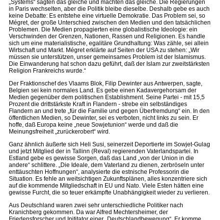
„Systems“ sagten das gleiche und machten das gleiche. Die Regierungen
in Paris wechselten, aber die Politik bleibe dieselbe. Deshalb gebe es auch
keine Debatte: Es entstehe eine virtuelle Demokratie. Das Problem sei, so
Mégret, der große Unterschied zwischen den Medien und den tatsächlichen
Problemen. Die Medien propagierten eine globalistische Ideologie: ein
Verschwinden der Grenzen, Nationen, Rassen und Religionen. Es handle
sich um eine materialistische, egalitäre Grundhaltung: Was zähle, sei allein
Wirtschaft und Markt. Mégret erklärte auf Seiten der USA zu stehen: „Wir
müssen sie unterstützen, unser gemeinsames Problem ist der Islamismus.
Die Einwanderung hat schon dazu geführt, daß der Islam zur zweitstärksten
Religion Frankreichs wurde.“
Der Fraktionschef des Vlaams Blok, Filip Dewinter aus Antwerpen, sagte,
Belgien sei kein normales Land. Es gebe einen Kadavergehorsam der
Medien gegenüber dem politischen Establishment. Seine Partei - mit 15,5
Prozent die drittstärkste Kraft in Flandern - strebe ein selbständiges
Flandern an und trete „für die Familie und gegen Überfremdung“ ein. In den
öffentlichen Medien, so Dewinter, sei es verboten, nicht links zu sein. Er
hoffe, daß Europa keine „neue Sowjetunion“ werde und daß die
Meinungsfreiheit „zurückerobert“ wird.
Ganz ähnlich äußerte sich Heli Susi, seinerzeit Deportierte im Sowjet-Gulag
und jetzt Mitglied der in Tallinn (Reval) regierenden Vaterlandspartei. In
Estland gebe es gewisse Sorgen, daß das Land „von der Union in die
andere“ schlittere. „Die Ideale, dem Vaterland zu dienen, zerbröseln unter
enttäuschten Hoffnungen“, analysierte die estnische Professorin die
Situation. Es fehle an weitsichtigen Zukunftsplänen, alles konzentriere sich
auf die kommende Mitgliedschaft in EU und Nato. Viele Esten hätten eine
gewisse Furcht, die so teuer erkämpfte Unabhängigkeit wieder zu verlieren.
Aus Deutschland waren zwei sehr unterschiedliche Politiker nach
Kranichberg gekommen. Da war Alfred Mechtersheimer, der
Friedensforscher und Inititator einer „Deutschlandbewegung“. Er komme