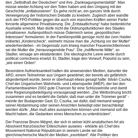
den „Selbsthaß der Deutschen“ und ihre „Danksagungsmentalität“. Man
müsse wieder Achtung vor den Toten haben und den Umgang mit der
Geschichte „enttabuisieren“. Es gehe nicht an, ein ganzes Volk durch
Verweigerung der historischen Debatte zu knebeln. Zugleich aber wandte
sich der FPÖ-Politiker gegen die auch von manchen Kräften seiner Partei
forcierte allgemeine Privatisierung. Die „Entstaatlichung“ habe bedenkliche
Ausmaße erreicht. Man dürfe nicht die Ordnungsfunktionen des Staates
privatisieren. Außenpolitisch müsse Österreich seine „geopolitischen
Interessen“ formulieren. In der Familienpolitik genüge nicht der (von Haider
initiierte) „Kinderscheck“, vielmehr müsse man die „Achtung vor der Mutter“
wiederherstellen - im Gegensatz zum Irrweg mancher Frauenrechtlerinnen
sei die Mutter die „herausragendste Frau“. Die „indifferente Mitte“, so
Stadler, versage am eklatantesten. Die ideologische Leere werde durch
political correctness ersetzt. Er, Stadler, trage den Vorwurf, Populist zu sein,
„wie einen Orden“.
Besondere Aufmerksamkeit hatten die anwesenden Medien, darunter die
ARD, einem Teilnehmer aus Ungarn gewidmet, der bereits als gefährlich
abgestempelt wurde, bevor er überhaupt etwas gesagt hatte: István Csurka,
Chef der Ungarischen Wahrheits- und Lebenspartei (MIÉP), der bei den
Parlamentswahlen 2002 gute Chancen für eine Schlüsselrolle und damit
eine Regierungsbeteiligung vorausgesagt werden. „Die Weltordnung bricht
zusammen und es besteht die Gefahr, daß man unter die Trümmer gerät“ -
meinte der Budapester Gast. Er, Csurka, sei dafür, daß niemand wegen
seiner Abstammung oder seinen Ansichten beleidigt oder benachteiligt
werden dürfe: „Man muß alles aussprechen können und niemand soll die
Macht haben, die Gedanken eines Menschen zu unterdrücken“.
Der Franzose Bruno Mégret, der sich in seiner kühl-analytischen Art als
Absolvent französischer Eliteschulen auswies - erklärte als Chef des
Mouvement National Républicain in seinem Lande sei die
gleichmacherische Macht der Medien „exorbitant“. Alle Politiker des