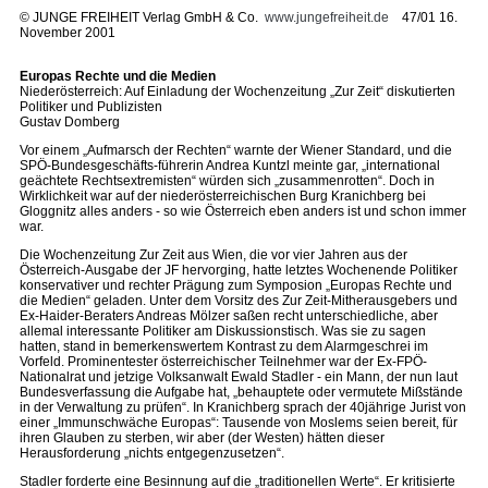
©
JUNGE FREIHEIT Verlag GmbH & Co.
www.jungefreiheit.de
47/01 16.
November 2001
Europas Rechte und die Medien
Niederösterreich: Auf Einladung der Wochenzeitung „Zur Zeit“ diskutierten
Politiker und Publizisten
Gustav Domberg
Vor einem „Aufmarsch der Rechten“ warnte der Wiener Standard, und die
SPÖ-Bundesgeschäfts-führerin Andrea Kuntzl meinte gar, „international
geächtete Rechtsextremisten“ würden sich „zusammenrotten“. Doch in
Wirklichkeit war auf der niederösterreichischen Burg Kranichberg bei
Gloggnitz alles anders - so wie Österreich eben anders ist und schon immer
war.
Die Wochenzeitung Zur Zeit aus Wien, die vor vier Jahren aus der
Österreich-Ausgabe der JF hervorging, hatte letztes Wochenende Politiker
konservativer und rechter Prägung zum Symposion „Europas Rechte und
die Medien“ geladen. Unter dem Vorsitz des Zur Zeit-Mitherausgebers und
Ex-Haider-Beraters Andreas Mölzer saßen recht unterschiedliche, aber
allemal interessante Politiker am Diskussionstisch. Was sie zu sagen
hatten, stand in bemerkenswertem Kontrast zu dem Alarmgeschrei im
Vorfeld. Prominentester österreichischer Teilnehmer war der Ex-FPÖ-
Nationalrat und jetzige Volksanwalt Ewald Stadler - ein Mann, der nun laut
Bundesverfassung die Aufgabe hat, „behauptete oder vermutete Mißstände
in der Verwaltung zu prüfen“. In Kranichberg sprach der 40jährige Jurist von
einer „Immunschwäche Europas“: Tausende von Moslems seien bereit, für
ihren Glauben zu sterben, wir aber (der Westen) hätten dieser
Herausforderung „nichts entgegenzusetzen“.
Stadler forderte eine Besinnung auf die „traditionellen Werte“. Er kritisierte