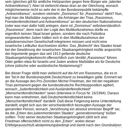
sein (gleiches gilt für amtliche Hetzparolen gegen freie Bürger wie „latenter
Antisemitismus“). Aber ist vielleicht etwas dran an der Gleichung, wonach
möglicherweise nicht so sehr der in der Bundesrepublik bekämpfte
„Antisemitismus“, sondern vielmehr „Zionismus“ für „Rassismus“ steht? Nun,
legt man die Maßstäbe zugrunde, die Anhänger der Trias „Rassismus,
Fremdenfeindlichkeit und Antisemitismus“ an den deutschen Nationalismus
(oder was man dafür hält) anlegen, dann ist „Zionismus“ selbstverständlich
„Rassismus“; denn nach der Logik des Multikulturalismus dürfte es
eigentlich keinen Staat Israel geben, sondern die nach Palästina
eingewanderten Juden hätten sich in den Multikulturalismus der
palästinensischen Gesellschaft integrieren müssen und nicht eine
israelische Leitkultur durchsetzen dürfen. Das „Blutrecht“ des Staates Israel
bei der Gewährung der israelischen Staatsangehörigkeit müßte angesichts
der Argumente gegen das seit 1913 geltende deutsche
Staatsangehörigkeitsrecht offensichtlich zum Verdikt „Rassismus“ führen.
Oder gelten etwa für Israelis und Juden andere Maßstäbe als für Deutsche
(ohne jüdische oder ausländische Abstammung)?
Bei dieser Frage stößt man vielleicht auf die Art von Rassismus, die es in
der Tat in der Bundesrepublik Deutschland zu bewältigen gälte. Erinnert sei
an die Aussage des Pro-Zionisten Michel Friedman, der mit der negativen
Trias permanent gegen die bundesdeutsche Rechtsopposition agitiert,
wonach „Judenfeindlichkeit und Ausländerfeindlichkeit“
„Menschenfeindlichkeiten“ seien (Interview in Focus Nr. 16/1994). Daraus
kann man entnehmen, daß Deutschenfeindlichkeit keine
„Menschenfeindlichkeit“ darstellt. Daß diese Folgerung keine Unterstellung
darstellt, ergibt sich aus der verschiedentlich bezeugten Aussage der
genannten Person, wonach „Versöhnung ein absolut sinnloser Begriff“ sei,
da die „Erben des judenmordenden Staates“ „generationenlang“ büßen
sollten. Trotz seiner deutschen Staatsangehörigkeit zählt sich also
Friedman offensichtlich nicht zu den „Erben“, wobei dieser
Erbfolgeausschluß abstammungsbedingt und damit nach den Grundsätzen