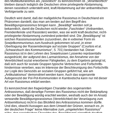
des Multikulturalismus als „rassistisch“ zu kennzeichnen ist. „Verantwortlich“
bleiben danach lediglich die Deutschen ohne privilegierte Abstammung,
denen rassistisch unterstellt wird, kraft Abstammung auf der antisemitischen
Verfolgerseite zu sein.
Deutlich wird damit, daß der maßgebliche Rassismus in Deutschland ein
Phänomen darstellt, das man am besten auf den Begriff des
Bewältigungsrassismus bringen kann. „Bewältigt“ werden soll ja
bekanntlich, damit die Deutschen nicht wieder „Faschisten“ (Antisemiten,
Fremdenfeinde und Rassisten) werden, was sie wohl kraft deutscher, nicht-
privilegierter Abstammung zumindest potentiell sind. Die „Bewältigung“ ist
solchen Rassismusvarianten zuzuordnen, die in extremer Form im
Sowjetkommunismus zum Ausdruck gekommen ist und „in einer
Übertragung der Rassenideologie auf soziale Gruppen“ (Courtois et al.
„Schwarzbuch des Kommunismus“, S. 701) bestanden hat. Dieser
Rassismus ist in den Lehren des Sowjetrussen Lyssenko repräsentativ
ausgedrückt, der aufgrund des Larmarckismus, der Annahme von der
Vererblichkeit sozial erworbener Fähigkeiten, zu dem Ergebnis gelangt ist,
daß sich auch für soziale Gruppen typische Verbrechen und Fortschritts-
hindernisse vererben, was im Interesse der Beschleunigung des Fortschritts
zur Logik des Genozids an sozialen Gruppen geführt hat, wie am
„Antikulakismus“ demonstriert werden kann. Auch das sogenannte
Autogenozid der Pol-Pot-Kommunisten in Kambodscha kann nur mit dieser
Art von Rassismus erklärt werden.
Es kennzeichnet den fragwürdigen Charakter des sogenannten
Antirassismus, daß derartige Formen des Rassismus nicht der Bekämpfung
oder der Bewältigung würdig erachtet werden, weshalb auch der im Ansatz
verwandte Bewältigungsrassismus (Vererblichkeit der Veranlagung zum
Antisemitismus) nicht in das Blickfeld des Antirassismus kommen dürfte.
Und dies, obwohl Aussagen aus dem Umwelt der Grünen, wonach es „in
der deutschen Frage“ keine Alternative zum „umgekehrten Rassismus“