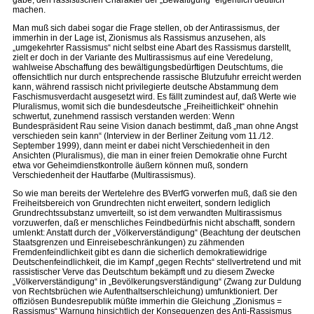
gäbe, den rassistischen Charakter der „Bewältigung“ eigentlich deutlich
machen.
Man muß sich dabei sogar die Frage stellen, ob der Antirassismus, der
immerhin in der Lage ist, Zionismus als Rassismus anzusehen, als
„umgekehrter Rassismus“ nicht selbst eine Abart des Rassismus darstellt,
zielt er doch in der Variante des Multirassismus auf eine Veredelung,
wahlweise Abschaffung des bewältigungsbedürftigen Deutschtums, die
offensichtlich nur durch entsprechende rassische Blutzufuhr erreicht werden
kann, während rassisch nicht privilegierte deutsche Abstammung dem
Faschismusverdacht ausgesetzt wird. Es fällt zumindest auf, daß Werte wie
Pluralismus, womit sich die bundesdeutsche „Freiheitlichkeit“ ohnehin
schwertut, zunehmend rassisch verstanden werden: Wenn
Bundespräsident Rau seine Vision danach bestimmt, daß „man ohne Angst
verschieden sein kann“ (Interview in der Berliner Zeitung vom 11./12.
September 1999), dann meint er dabei nicht Verschiedenheit in den
Ansichten (Pluralismus), die man in einer freien Demokratie ohne Furcht
etwa vor Geheimdienstkontrolle äußern können muß, sondern
Verschiedenheit der Hautfarbe (Multirassismus).
So wie man bereits der Wertelehre des BVerfG vorwerfen muß, daß sie den
Freiheitsbereich von Grundrechten nicht erweitert, sondern lediglich
Grundrechtssubstanz umverteilt, so ist dem verwandten Multirassismus
vorzuwerfen, daß er menschliches Feindbedürfnis nicht abschafft, sondern
umlenkt: Anstatt durch der „Völkerverständigung“ (Beachtung der deutschen
Staatsgrenzen und Einreisebeschränkungen) zu zähmenden
Fremdenfeindlichkeit gibt es dann die sicherlich demokratiewidrige
Deutschenfeindlichkeit, die im Kampf „gegen Rechts“ stellvertretend und mit
rassistischer Verve das Deutschtum bekämpft und zu diesem Zwecke
„Völkerverständigung“ in „Bevölkerungsverständigung“ (Zwang zur Duldung
von Rechtsbrüchen wie Aufenthaltserschleichung) umfunktioniert. Der
offiziösen Bundesrepublik müßte immerhin die Gleichung „Zionismus =
Rassismus“ Warnung hinsichtlich der Konsequenzen des Anti-Rassismus