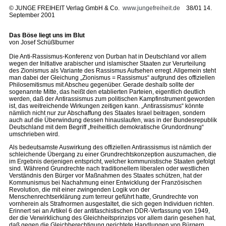
©
JUNGE FREIHEIT Verlag GmbH & Co.
www.jungefreiheit.de
38/01 14.
September 2001
Das Böse liegt uns im Blut
von Josef Schüßlburner
Die Anti-Rassismus-Konferenz von Durban hat in Deutschland vor allem
wegen der Initiative arabischer und islamischer Staaten zur Verurteilung
des Zionismus als Variante des Rassismus Aufsehen erregt. Allgemein steht
man dabei der Gleichung „Zionismus = Rassismus“ aufgrund des offiziellen
Philosemitismus mit Abscheu gegenüber. Gerade deshalb sollte der
sogenannte Mitte, das heißt den etablierten Parteien, eigentlich deutlich
werden, daß der Antirassismus zum politischen Kampfinstrument geworden
ist, das weitreichende Wirkungen zeitigen kann. „Antirassismus“ könnte
nämlich nicht nur zur Abschaffung des Staates Israel beitragen, sondern
auch auf die Überwindung dessen hinauslaufen, was in der Bundesrepublik
Deutschland mit dem Begriff „freiheitlich demokratische Grundordnung“
umschrieben wird.
Als bedeutsamste Auswirkung des offiziellen Antirassismus ist nämlich der
schleichende Übergang zu einer Grundrechtskonzeption auszumachen, die
im Ergebnis derjenigen entspricht, welcher kommunistische Staaten gefolgt
sind. Während Grundrechte nach traditionellem liberalen oder westlichen
Verständnis den Bürger vor Maßnahmen des Staates schützen, hat der
Kommunismus bei Nachahmung einer Entwicklung der Französischen
Revolution, die mit einer zwingenden Logik von der
Menschenrechtserklärung zum terreur geführt hatte, Grundrechte von
vornherein als Strafnormen ausgestaltet, die sich gegen Individuen richten.
Erinnert sei an Artikel 6 der antifaschistischen DDR-Verfassung von 1949,
der die Verwirklichung des Gleichheitsprinzips vor allem darin gesehen hat,
daß gegen die Gleichberechtigung gerichtete Handlungen von Bürgern,