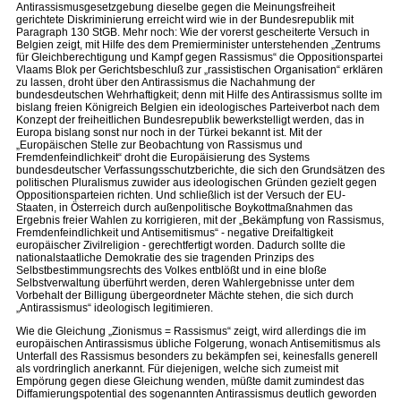
Antirassismusgesetzgebung dieselbe gegen die Meinungsfreiheit
gerichtete Diskriminierung erreicht wird wie in der Bundesrepublik mit
Paragraph 130 StGB. Mehr noch: Wie der vorerst gescheiterte Versuch in
Belgien zeigt, mit Hilfe des dem Premierminister unterstehenden „Zentrums
für Gleichberechtigung und Kampf gegen Rassismus“ die Oppositionspartei
Vlaams Blok per Gerichtsbeschluß zur „rassistischen Organisation“ erklären
zu lassen, droht über den Antirassismus die Nachahmung der
bundesdeutschen Wehrhaftigkeit; denn mit Hilfe des Antirassismus sollte im
bislang freien Königreich Belgien ein ideologisches Parteiverbot nach dem
Konzept der freiheitlichen Bundesrepublik bewerkstelligt werden, das in
Europa bislang sonst nur noch in der Türkei bekannt ist. Mit der
„Europäischen Stelle zur Beobachtung von Rassismus und
Fremdenfeindlichkeit“ droht die Europäisierung des Systems
bundesdeutscher Verfassungsschutzberichte, die sich den Grundsätzen des
politischen Pluralismus zuwider aus ideologischen Gründen gezielt gegen
Oppositionsparteien richten. Und schließlich ist der Versuch der EU-
Staaten, in Österreich durch außenpolitische Boykottmaßnahmen das
Ergebnis freier Wahlen zu korrigieren, mit der „Bekämpfung von Rassismus,
Fremdenfeindlichkeit und Antisemitismus“ - negative Dreifaltigkeit
europäischer Zivilreligion - gerechtfertigt worden. Dadurch sollte die
nationalstaatliche Demokratie des sie tragenden Prinzips des
Selbstbestimmungsrechts des Volkes entblößt und in eine bloße
Selbstverwaltung überführt werden, deren Wahlergebnisse unter dem
Vorbehalt der Billigung übergeordneter Mächte stehen, die sich durch
„Antirassismus“ ideologisch legitimieren.
Wie die Gleichung „Zionismus = Rassismus“ zeigt, wird allerdings die im
europäischen Antirassismus übliche Folgerung, wonach Antisemitismus als
Unterfall des Rassismus besonders zu bekämpfen sei, keinesfalls generell
als vordringlich anerkannt. Für diejenigen, welche sich zumeist mit
Empörung gegen diese Gleichung wenden, müßte damit zumindest das
Diffamierungspotential des sogenannten Antirassismus deutlich geworden