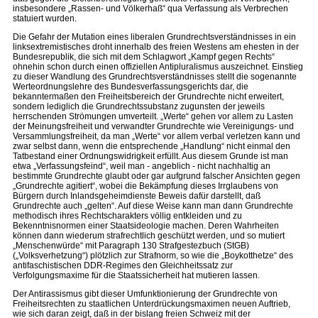
insbesondere „Rassen- und Völkerhaß“ qua Verfassung als Verbrechen
statuiert wurden.
Die Gefahr der Mutation eines liberalen Grundrechtsverständnisses in ein
linksextremistisches droht innerhalb des freien Westens am ehesten in der
Bundesrepublik, die sich mit dem Schlagwort „Kampf gegen Rechts“
ohnehin schon durch einen offiziellen Antipluralismus auszeichnet. Einstieg
zu dieser Wandlung des Grundrechtsverständnisses stellt die sogenannte
Werteordnungslehre des Bundesverfassungsgerichts dar, die
bekanntermaßen den Freiheitsbereich der Grundrechte nicht erweitert,
sondern lediglich die Grundrechtssubstanz zugunsten der jeweils
herrschenden Strömungen umverteilt. „Werte“ gehen vor allem zu Lasten
der Meinungsfreiheit und verwandter Grundrechte wie Vereinigungs- und
Versammlungsfreiheit, da man „Werte“ vor allem verbal verletzen kann und
zwar selbst dann, wenn die entsprechende „Handlung“ nicht einmal den
Tatbestand einer Ordnungswidrigkeit erfüllt. Aus diesem Grunde ist man
etwa „Verfassungsfeind“, weil man - angeblich - nicht nachhaltig an
bestimmte Grundrechte glaubt oder gar aufgrund falscher Ansichten gegen
„Grundrechte agitiert“, wobei die Bekämpfung dieses Irrglaubens von
Bürgern durch Inlandsgeheimdienste Beweis dafür darstellt, daß
Grundrechte auch „gelten“. Auf diese Weise kann man dann Grundrechte
methodisch ihres Rechtscharakters völlig entkleiden und zu
Bekenntnisnormen einer Staatsideologie machen. Deren Wahrheiten
können dann wiederum strafrechtlich geschützt werden, und so mutiert
„Menschenwürde“ mit Paragraph 130 Strafgestezbuch (StGB)
(„Volksverhetzung“) plötzlich zur Strafnorm, so wie die „Boykotthetze“ des
antifaschistischen DDR-Regimes den Gleichheitssatz zur
Verfolgungsmaxime für die Staatssicherheit hat mutieren lassen.
Der Antirassismus gibt dieser Umfunktionierung der Grundrechte von
Freiheitsrechten zu staatlichen Unterdrückungsmaximen neuen Auftrieb,
wie sich daran zeigt, daß in der bislang freien Schweiz mit der