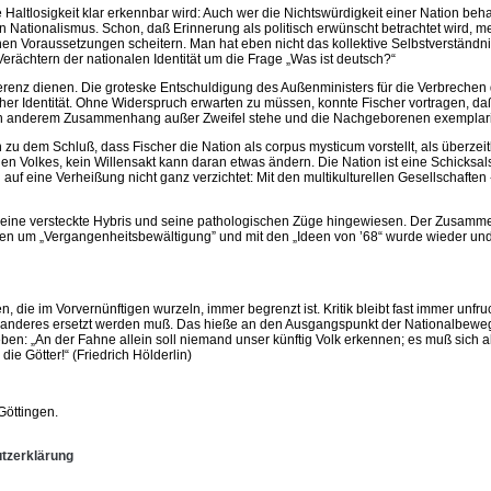
e Haltlosigkeit klar erkennbar wird: Auch wer die Nichtswürdigkeit einer Nation b
in Nationalismus. Schon, daß Erinnerung als politisch erwünscht betrachtet wird, m
eigenen Voraussetzungen scheitern. Man hat eben nicht das kollektive Selbstverstän
rächtern der nationalen Identität um die Frage „Was ist deutsch?“
nferenz dienen. Die groteske Entschuldigung des Außenministers für die Verbrech
tscher Identität. Ohne Widerspruch erwarten zu müssen, konnte Fischer vortragen, da
in anderem Zusammenhang außer Zweifel stehe und die Nachgeborenen exemplarisc
dem Schluß, dass Fischer die Nation als corpus mysticum vorstellt, als überzeitl
Volkes, kein Willensakt kann daran etwas ändern. Die Nation ist eine Schicksalsg
wird auf eine Verheißung nicht ganz verzichtet: Mit den multikulturellen Gesellscha
f seine versteckte Hybris und seine pathologischen Züge hingewiesen. Der Zusam
en um „Vergangenheitsbewältigung” und mit den „Ideen von ’68“ wurde wieder und 
 die im Vorvernünftigen wurzeln, immer begrenzt ist. Kritik bleibt fast immer unfru
 anderes ersetzt werden muß. Das hieße an den Ausgangspunkt der Nationalbeweg
en: „An der Fahne allein soll niemand unser künftig Volk erkennen; es muß sich al
die Götter!“ (Friedrich Hölderlin)
Göttingen.
tzerklärung