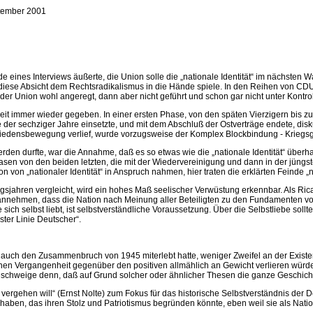
tember 2001
e eines Interviews äußerte, die Union solle die „nationale Identität“ im nächst
iese Absicht dem Rechtsradikalismus in die Hände spiele. In den Reihen von CDU
 der Union wohl angeregt, dann aber nicht geführt und schon gar nicht unter Kontr
zeit immer wieder gegeben. In einer ersten Phase, von den späten Vierzigern bis zu
der sechziger Jahre einsetzte, und mit dem Abschluß der Ostverträge endete, disku
 Friedensbewegung verlief, wurde vorzugsweise der Komplex Blockbindung - Kriegsge
rden durfte, war die Annahme, daß es so etwas wie die „nationale Identität“ über
hasen von den beiden letzten, die mit der Wiedervereinigung und dann in der jüng
on von „nationaler Identität“ in Anspruch nahmen, hier traten die erklärten Feinde „n
gsjahren vergleicht, wird ein hohes Maß seelischer Verwüstung erkennbar. Als Ri
 annehmen, dass die Nation nach Meinung aller Beteiligten zu den Fundamenten von K
sich selbst liebt, ist selbstverständliche Voraussetzung. Über die Selbstliebe soll
ster Linie Deutscher“.
 als auch den Zusammenbruch von 1945 miterlebt hatte, weniger Zweifel an der Exis
hen Vergangenheit gegenüber den positiven allmählich an Gewicht verlieren würde
eschweige denn, daß auf Grund solcher oder ähnlicher Thesen die ganze Geschich
t vergehen will“ (Ernst Nolte) zum Fokus für das historische Selbstverständnis der
 haben, das ihren Stolz und Patriotismus begründen könnte, eben weil sie als Nation