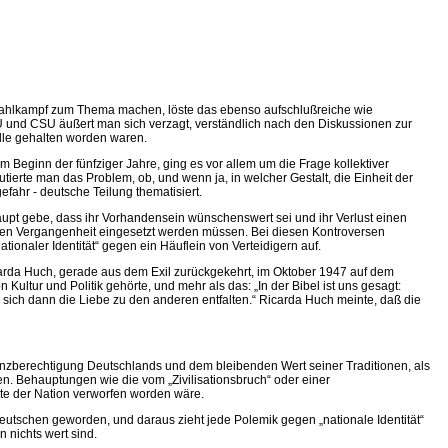
en Wahlkampf zum Thema machen, löste das ebenso aufschlußreiche wie
 und CSU äußert man sich verzagt, verständlich nach den Diskussionen zur
olle gehalten worden waren.
m Beginn der fünfziger Jahre, ging es vor allem um die Frage kollektiver
tierte man das Problem, ob, und wenn ja, in welcher Gestalt, die Einheit der
fahr - deutsche Teilung thematisiert.
haupt gebe, dass ihr Vorhandensein wünschenswert sei und ihr Verlust einen
sten Vergangenheit eingesetzt werden müssen. Bei diesen Kontroversen
ationaler Identität“ gegen ein Häuflein von Verteidigern auf.
carda Huch, gerade aus dem Exil zurückgekehrt, im Oktober 1947 auf dem
ultur und Politik gehörte, und mehr als das: „In der Bibel ist uns gesagt:
te sich dann die Liebe zu den anderen entfalten.“ Ricarda Huch meinte, daß die
tenzberechtigung Deutschlands und dem bleibenden Wert seiner Traditionen, als
n. Behauptungen wie die vom „Zivilisationsbruch“ oder einer
te der Nation verworfen worden wäre.
 Deutschen geworden, und daraus zieht jede Polemik gegen „nationale Identität“
 nichts wert sind.