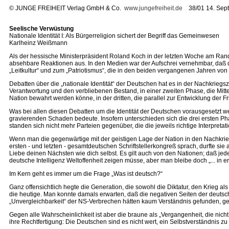
©
JUNGE FREIHEIT Verlag GmbH & Co.
www.jungefreiheit.de
38/01 14. Sep
Seelische Verwüstung
Nationale Identität I: Als Bürgerreligion sichert der Begriff das Gemeinwesen
Karlheinz Weißmann
Als der hessische Ministerpräsident Roland Koch in der letzten Woche am Rand
absehbare Reaktionen aus. In den Medien war der Aufschrei vernehmbar, daß d
„Leitkultur“ und zum „Patriotismus“, die in den beiden vergangenen Jahren von
Debatten über die „nationale Identität“ der Deutschen hat es in der Nachkriegs
Verantwortung und den verbliebenen Bestand, in einer zweiten Phase, die Mitte 
Nation bewahrt werden könne, in der dritten, die parallel zur Entwicklung der
Was bei allen diesen Debatten um die Identität der Deutschen vorausgesetzt we
gravierenden Schaden bedeute. Insofern unterschieden sich die drei ersten P
standen sich nicht mehr Parteien gegenüber, die die jeweils richtige Interpretati
Wenn man die gegenwärtige mit der geistigen Lage der Nation in den Nachkrie
ersten - und letzten - gesamtdeutschen Schriftstellerkongreß sprach, durfte sie
Liebe deinen Nächsten wie dich selbst. Es gilt auch von den Nationen; daß jede 
deutsche Intelligenz Weltoffenheit zeigen müsse, aber man bleibe doch „... in er
Im Kern geht es immer um die Frage „Was ist deutsch?“
Ganz offensichtlich hegte die Generation, die sowohl die Diktatur, den Krieg
die heutige. Man konnte damals erwarten, daß die negativen Seiten der deutsc
„Unvergleichbarkeit“ der NS-Verbrechen hätten kaum Verständnis gefunden, g
Gegen alle Wahrscheinlichkeit ist aber die braune als „Vergangenheit, die nich
ihre Rechtfertigung: Die Deutschen sind es nicht wert, ein Selbstverständnis zu