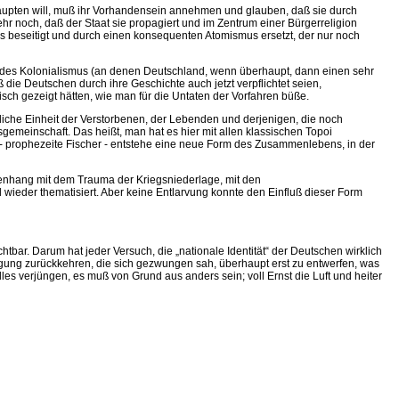
ehaupten will, muß ihr Vorhandensein annehmen und glauben, daß sie durch
ehr noch, daß der Staat sie propagiert und im Zentrum einer Bürgerreligion
dnis beseitigt und durch einen konsequenten Atomismus ersetzt, der nur noch
en des Kolonialismus (an denen Deutschland, wenn überhaupt, dann einen sehr
ß die Deutschen durch ihre Geschichte auch jetzt verpflichtet seien,
h gezeigt hätten, wie man für die Untaten der Vorfahren büße.
iche Einheit der Verstorbenen, der Lebenden und derjenigen, die noch
emeinschaft. Das heißt, man hat es hier mit allen klassischen Topoi
ften - prophezeite Fischer - entstehe eine neue Form des Zusammenlebens, in der
menhang mit dem Trauma der Kriegsniederlage, mit den
wieder thematisiert. Aber keine Entlarvung konnte den Einfluß dieser Form
chtbar. Darum hat jeder Versuch, die „nationale Identität“ der Deutschen wirklich
ung zurückkehren, die sich gezwungen sah, überhaupt erst zu entwerfen, was
les verjüngen, es muß von Grund aus anders sein; voll Ernst die Luft und heiter