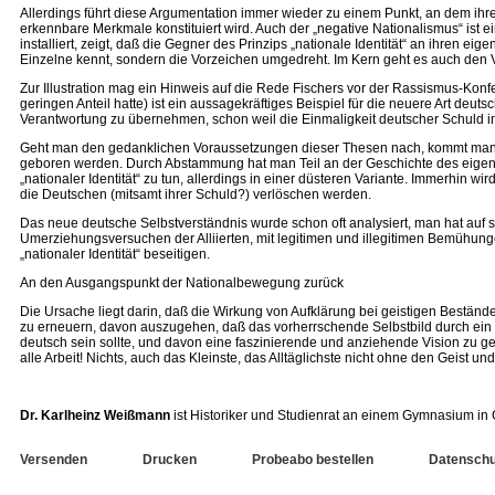
Allerdings führt diese Argumentation immer wieder zu einem Punkt, an dem ihr
erkennbare Merkmale konstituiert wird. Auch der „negative Nationalismus“ ist e
installiert, zeigt, daß die Gegner des Prinzips „nationale Identität“ an ihren 
Einzelne kennt, sondern die Vorzeichen umgedreht. Im Kern geht es auch den Ve
Zur Illustration mag ein Hinweis auf die Rede Fischers vor der Rassismus-Ko
geringen Anteil hatte) ist ein aussagekräftiges Beispiel für die neuere Art deu
Verantwortung zu übernehmen, schon weil die Einmaligkeit deutscher Schuld 
Geht man den gedanklichen Voraussetzungen dieser Thesen nach, kommt man zu 
geboren werden. Durch Abstammung hat man Teil an der Geschichte des eigenen 
„nationaler Identität“ zu tun, allerdings in einer düsteren Variante. Immerhin 
die Deutschen (mitsamt ihrer Schuld?) verlöschen werden.
Das neue deutsche Selbstverständnis wurde schon oft analysiert, man hat au
Umerziehungsversuchen der Alliierten, mit legitimen und illegitimen Bemühung
„nationaler Identität“ beseitigen.
An den Ausgangspunkt der Nationalbewegung zurück
Die Ursache liegt darin, daß die Wirkung von Aufklärung bei geistigen Beständen,
zu erneuern, davon auszugehen, daß das vorherrschende Selbstbild durch ein
deutsch sein sollte, und davon eine faszinierende und anziehende Vision zu geb
alle Arbeit! Nichts, auch das Kleinste, das Alltäglichste nicht ohne den Geist und 
Dr. Karlheinz Weißmann
ist Historiker und Studienrat an einem Gymnasium in 
Versenden
Drucken
Probeabo bestellen
Datenschu