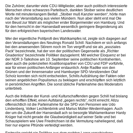
Die Zuhörer, darunter viele CDU-Mitglieder, aber auch politisch interessierte
Menschen ohne schwarzes Parteibuch, dankten Stoiber seine deutlichen
Worte mit minutenlangem Beifall. „Stoiber muß Kanzler werden“, hörte man
nach der Veranstaltung aus vielen Mündern. Nun aber steht erst mal Ole
von Beust zur Wahl als möglicher erster Bürgermeister von Hamburg. Und
für den herrscht in der Hansestadt wesentlich geringere Begeisterung als
für den erfolgreichen bayerischen Landesvater.
Wer der eigentliche Politprofi des Wahlkampfes ist, zeigte sich dagegen auf
den Veranstaltungen des Neulings Ronald Schill. Nachdem er sich anfangs
bei den anwesenden Störern noch im Ton vergriff und sie als „asoziales
Pack“ bezeichnete, hat der von der politischen Gegenseite als „Richter
Gnadenlos“ bezeichnete Politiker dazugelernt. Mit welcher Eloquenz er bei
der NDR 3-Talkshow am 10. September seine politischen Kontrahenten,
aber auch die potenziellen Koalitionspartner von CDU und FDP vorführte,
war für einen politischen Anfänger erstaunlich. Antje Radtke von den
Grünen und der Innensenator und Hamburger SPD-Vorsitzenden Olaf
Scholz konnten sich nicht entscheiden, Schills Aufzählung der Fakten oder
seinen angeblichen Populismus zu beklagen und erschöpften sich letztlich
in persönlichen Angriffen. Die sonst übliche Parteinahme des Moderators
unterblieb.
Auch die Initiatve der Kunst- und Kulturschaffenden gegen Schill hat bislang
den erhofften Effekt, einen Aufstand „gegen rechts“, nicht erreicht. Allzu
offensichtlich ist die Parteinahme für die SPD von Personen wie Udo
Lindenberg, Volker Lechtenbrink und Marius Müller-Westernhagen. Auch
der um die Zukunft der Hansestadt ach so besorgte Wahlamerikaner Hardy
Krüger hat nicht gerade die Glaubwürdigkeit auf seiner Seite und bei
Schauspielern wie Uwe Friedrichsen ist die Vermutung naheliegend, daß
hier nur eigene Pfründe verteidigt werden.