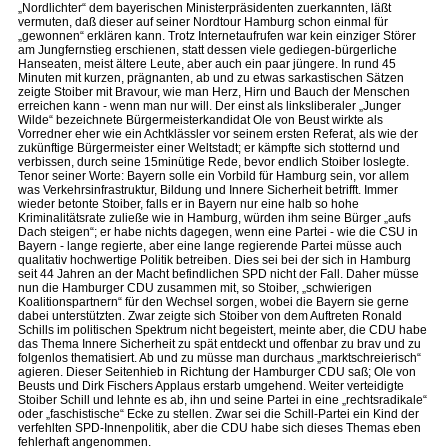
„Nordlichter“ dem bayerischen Ministerpräsidenten zuerkannten, läßt
vermuten, daß dieser auf seiner Nordtour Hamburg schon einmal für
„gewonnen“ erklären kann. Trotz Internetaufrufen war kein einziger Störer
am Jungfernstieg erschienen, statt dessen viele gediegen-bürgerliche
Hanseaten, meist ältere Leute, aber auch ein paar jüngere. In rund 45
Minuten mit kurzen, prägnanten, ab und zu etwas sarkastischen Sätzen
zeigte Stoiber mit Bravour, wie man Herz, Hirn und Bauch der Menschen
erreichen kann - wenn man nur will. Der einst als linksliberaler „Junger
Wilde“ bezeichnete Bürgermeisterkandidat Ole von Beust wirkte als
Vorredner eher wie ein Achtklässler vor seinem ersten Referat, als wie der
zukünftige Bürgermeister einer Weltstadt; er kämpfte sich stotternd und
verbissen, durch seine 15minütige Rede, bevor endlich Stoiber loslegte.
Tenor seiner Worte: Bayern solle ein Vorbild für Hamburg sein, vor allem
was Verkehrsinfrastruktur, Bildung und Innere Sicherheit betrifft. Immer
wieder betonte Stoiber, falls er in Bayern nur eine halb so hohe
Kriminalitätsrate zuließe wie in Hamburg, würden ihm seine Bürger „aufs
Dach steigen“; er habe nichts dagegen, wenn eine Partei - wie die CSU in
Bayern - lange regierte, aber eine lange regierende Partei müsse auch
qualitativ hochwertige Politik betreiben. Dies sei bei der sich in Hamburg
seit 44 Jahren an der Macht befindlichen SPD nicht der Fall. Daher müsse
nun die Hamburger CDU zusammen mit, so Stoiber, „schwierigen
Koalitionspartnern“ für den Wechsel sorgen, wobei die Bayern sie gerne
dabei unterstützten. Zwar zeigte sich Stoiber von dem Auftreten Ronald
Schills im politischen Spektrum nicht begeistert, meinte aber, die CDU habe
das Thema Innere Sicherheit zu spät entdeckt und offenbar zu brav und zu
folgenlos thematisiert. Ab und zu müsse man durchaus „marktschreierisch“
agieren. Dieser Seitenhieb in Richtung der Hamburger CDU saß; Ole von
Beusts und Dirk Fischers Applaus erstarb umgehend. Weiter verteidigte
Stoiber Schill und lehnte es ab, ihn und seine Partei in eine „rechtsradikale“
oder „faschistische“ Ecke zu stellen. Zwar sei die Schill-Partei ein Kind der
verfehlten SPD-Innenpolitik, aber die CDU habe sich dieses Themas eben
fehlerhaft angenommen.