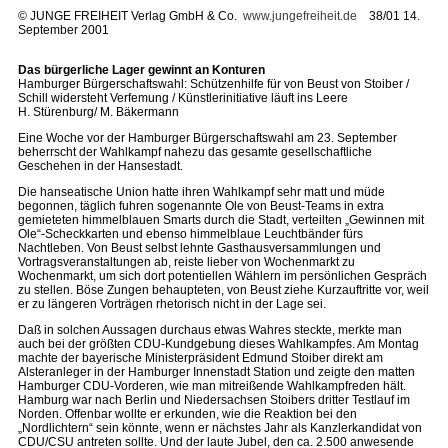
©
JUNGE FREIHEIT Verlag GmbH & Co.
www.jungefreiheit.de
38/01 14.
September 2001
Das bürgerliche Lager gewinnt an Konturen
Hamburger Bürgerschaftswahl: Schützenhilfe für von Beust von Stoiber /
Schill widersteht Verfemung / Künstlerinitiative läuft ins Leere
H. Stürenburg/ M. Bäkermann
Eine Woche vor der Hamburger Bürgerschaftswahl am 23. September
beherrscht der Wahlkampf nahezu das gesamte gesellschaftliche
Geschehen in der Hansestadt.
Die hanseatische Union hatte ihren Wahlkampf sehr matt und müde
begonnen, täglich fuhren sogenannte Ole von Beust-Teams in extra
gemieteten himmelblauen Smarts durch die Stadt, verteilten „Gewinnen mit
Ole“-Scheckkarten und ebenso himmelblaue Leuchtbänder fürs
Nachtleben. Von Beust selbst lehnte Gasthausversammlungen und
Vortragsveranstaltungen ab, reiste lieber von Wochenmarkt zu
Wochenmarkt, um sich dort potentiellen Wählern im persönlichen Gespräch
zu stellen. Böse Zungen behaupteten, von Beust ziehe Kurzauftritte vor, weil
er zu längeren Vorträgen rhetorisch nicht in der Lage sei.
Daß in solchen Aussagen durchaus etwas Wahres steckte, merkte man
auch bei der größten CDU-Kundgebung dieses Wahlkampfes. Am Montag
machte der bayerische Ministerpräsident Edmund Stoiber direkt am
Alsteranleger in der Hamburger Innenstadt Station und zeigte den matten
Hamburger CDU-Vorderen, wie man mitreißende Wahlkampfreden hält.
Hamburg war nach Berlin und Niedersachsen Stoibers dritter Testlauf im
Norden. Offenbar wollte er erkunden, wie die Reaktion bei den
„Nordlichtern“ sein könnte, wenn er nächstes Jahr als Kanzlerkandidat von
CDU/CSU antreten sollte. Und der laute Jubel, den ca. 2.500 anwesende