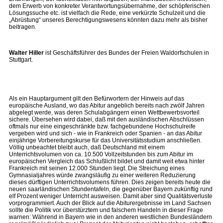
dem Erwerb von konkreter Verantwortungsübernahme, der schöpferischen
Lösungssuche etc. ist vielfach die Rede, eine verkürzte Schulzeit und die
„Abrüstung“ unseres Berechtigungswesens könnten dazu mehr als bisher
beitragen.
Walter Hiller
ist Geschäftsführer des Bundes der Freien Waldorfschulen in
Stuttgart.
Als ein Hauptargument gilt den Befürwortern der Hinweis auf das
europäische Ausland, wo das Abitur angeblich bereits nach zwölf Jahren
abgelegt werde, was deren Schulabgängern einen Wettbewerbsvorteil
sichere. Übersehen wird dabei, daß mit den ausländischen Abschlüssen
oftmals nur eine eingeschränkte bzw. fachgebundene Hochschulreife
vergeben wird und sich - wie in Frankreich oder Spanien - an das Abitur
einjährige Vorbereitungskurse für das Universitätsstudium anschließen.
Völlig unbeachtet bleibt auch, daß Deutschland mit einem
Unterrichtsvolumen von ca. 10.500 Vollzeitstunden bis zum Abitur im
europäischen Vergleich das Schlußlicht bildet und damit weit etwa hinter
Frankreich mit seinen 12.000 Stunden liegt. Die Streichung eines
Gymnasialjahres würde zwangsläufig zu einer weiteren Reduzierung
dieses dürftigen Unterrichtsvolumens führen. Dies zeigen bereits heute die
neuen saarländischen Stundentafeln, die gegenüber Bayern zukünftig rund
elf Prozent weniger Unterricht ausweisen. Damit aber sind Qualitätsverluste
vorprogrammiert. Auch der Blick auf die Abiturergebnisse im Land Sachsen
sollte die Politik vor überstürztem und falschem Handeln in dieser Frage
warnen: Während in Bayern wie in den anderen westlichen Bundesländern