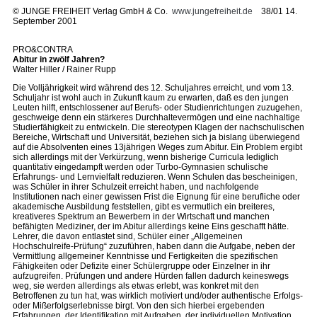
©
JUNGE FREIHEIT Verlag GmbH & Co.
www.jungefreiheit.de
38/01 14.
September 2001
PRO&CONTRA
Abitur in zwölf Jahren?
Walter Hiller / Rainer Rupp
Die Volljährigkeit wird während des 12. Schuljahres erreicht, und vom 13.
Schuljahr ist wohl auch in Zukunft kaum zu erwarten, daß es den jungen
Leuten hilft, entschlossener auf Berufs- oder Studienrichtungen zuzugehen,
geschweige denn ein stärkeres Durchhaltevermögen und eine nachhaltige
Studierfähigkeit zu entwickeln. Die stereotypen Klagen der nachschulischen
Bereiche, Wirtschaft und Universität, beziehen sich ja bislang überwiegend
auf die Absolventen eines 13jährigen Weges zum Abitur. Ein Problem ergibt
sich allerdings mit der Verkürzung, wenn bisherige Curricula lediglich
quantitativ eingedampft werden oder Turbo-Gymnasien schulische
Erfahrungs- und Lernvielfalt reduzieren. Wenn Schulen das bescheinigen,
was Schüler in ihrer Schulzeit erreicht haben, und nachfolgende
Institutionen nach einer gewissen Frist die Eignung für eine berufliche oder
akademische Ausbildung feststellen, gibt es vermutlich ein breiteres,
kreativeres Spektrum an Bewerbern in der Wirtschaft und manchen
befähigten Mediziner, der im Abitur allerdings keine Eins geschafft hätte.
Lehrer, die davon entlastet sind, Schüler einer „Allgemeinen
Hochschulreife-Prüfung“ zuzuführen, haben dann die Aufgabe, neben der
Vermittlung allgemeiner Kenntnisse und Fertigkeiten die spezifischen
Fähigkeiten oder Defizite einer Schülergruppe oder Einzelner in ihr
aufzugreifen. Prüfungen und andere Hürden fallen dadurch keineswegs
weg, sie werden allerdings als etwas erlebt, was konkret mit den
Betroffenen zu tun hat, was wirklich motiviert und/oder authentische Erfolgs-
oder Mißerfolgserlebnisse birgt. Von den sich hierbei ergebenden
Erfahrungen, der Identifikation mit Aufgaben, der individuellen Motivation,