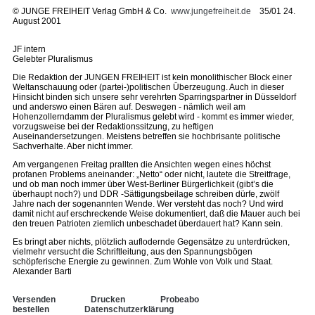
©
JUNGE FREIHEIT Verlag GmbH & Co.
www.jungefreiheit.de
35/01 24.
August 2001
JF intern
Gelebter Pluralismus
Die Redaktion der JUNGEN FREIHEIT ist kein monolithischer Block einer
Weltanschauung oder (partei-)politischen Überzeugung. Auch in dieser
Hinsicht binden sich unsere sehr verehrten Sparringspartner in Düsseldorf
und anderswo einen Bären auf. Deswegen - nämlich weil am
Hohenzollerndamm der Pluralismus gelebt wird - kommt es immer wieder,
vorzugsweise bei der Redaktionssitzung, zu heftigen
Auseinandersetzungen. Meistens betreffen sie hochbrisante politische
Sachverhalte. Aber nicht immer.
Am vergangenen Freitag prallten die Ansichten wegen eines höchst
profanen Problems aneinander: „Netto“ oder nicht, lautete die Streitfrage,
und ob man noch immer über West-Berliner Bürgerlichkeit (gibt’s die
überhaupt noch?) und DDR -Sättigungsbeilage schreiben dürfe, zwölf
Jahre nach der sogenannten Wende. Wer versteht das noch? Und wird
damit nicht auf erschreckende Weise dokumentiert, daß die Mauer auch bei
den treuen Patrioten ziemlich unbeschadet überdauert hat? Kann sein.
Es bringt aber nichts, plötzlich auflodernde Gegensätze zu unterdrücken,
vielmehr versucht die Schriftleitung, aus den Spannungsbögen
schöpferische Energie zu gewinnen. Zum Wohle von Volk und Staat.
Alexander Barti
Versenden
Drucken
Probeabo
bestellen
Datenschutzerklärung