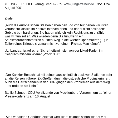
©
JUNGE FREIHEIT Verlag GmbH & Co.
www.jungefreiheit.de
35/01 24.
August 2001
Zitate
„Auch die europäischen Staaten haben den Tod von hunderten Zivilisten
verursacht, als sie im Kosovo intervenierten und dabei dicht besiedelte
Gebiete bombardierten. Sie haben wirklich kein Recht, uns zu erzählen,
was wir tun sollen. Was würden denn Sie tun, wenn ein
Selbstmordattentäter sich auf den Weg in die Wiener Oper macht? (…) In
Zeiten eines Krieges sitzt man nicht vor einem Richter. Man kämpft.“
Uzi Landau, israelischer Sicherheitsminister von der Likud-Partei, im
Gespräch mit dem Wiener „Profil“ 33/01
„Der Kanzler-Besuch hat mit seinen ausschließlich positiven Stationen sehr
an die Reisen früherer ZK-Größen durch die ostdeutsche Provinz erinnert.
Auch die Herrschenden in der DDR gingen den Problemen aus dem Weg
oder redeten sie klein.“
Steffie Schnoor, CDU-Vorsitzende von Mecklenburg-Vorpommern auf einer
Pressekonferenz am 16. August
„Sind verfallene Gebäude erstmal weg, sieht es doch schon wieder viel