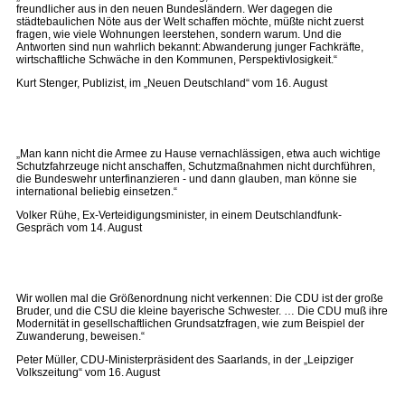
freundlicher aus in den neuen Bundesländern. Wer dagegen die
städtebaulichen Nöte aus der Welt schaffen möchte, müßte nicht zuerst
fragen, wie viele Wohnungen leerstehen, sondern warum. Und die
Antworten sind nun wahrlich bekannt: Abwanderung junger Fachkräfte,
wirtschaftliche Schwäche in den Kommunen, Perspektivlosigkeit.“
Kurt Stenger, Publizist, im „Neuen Deutschland“ vom 16. August
„Man kann nicht die Armee zu Hause vernachlässigen, etwa auch wichtige
Schutzfahrzeuge nicht anschaffen, Schutzmaßnahmen nicht durchführen,
die Bundeswehr unterfinanzieren - und dann glauben, man könne sie
international beliebig einsetzen.“
Volker Rühe, Ex-Verteidigungsminister, in einem Deutschlandfunk-
Gespräch vom 14. August
Wir wollen mal die Größenordnung nicht verkennen: Die CDU ist der große
Bruder, und die CSU die kleine bayerische Schwester. … Die CDU muß ihre
Modernität in gesellschaftlichen Grundsatzfragen, wie zum Beispiel der
Zuwanderung, beweisen.“
Peter Müller, CDU-Ministerpräsident des Saarlands, in der „Leipziger
Volkszeitung“ vom 16. August